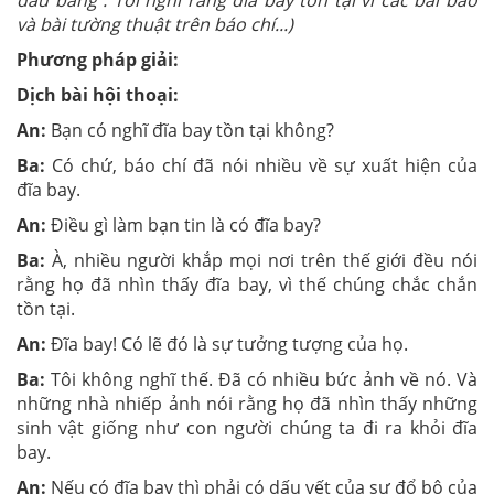
đầu bằng : Tôi nghĩ rằng đĩa bay tồn tại vì các bài báo
và bài tường thuật trên báo chí...)
Phương pháp giải:
Dịch bài hội thoại:
An:
Bạn có nghĩ đĩa bay tồn tại không?
Ba:
Có chứ, báo chí đã nói nhiều về sự xuất hiện của
đĩa bay.
An:
Điều gì làm bạn tin là có đĩa bay?
Ba:
À, nhiều người khắp mọi nơi trên thế giới đều nói
rằng họ đã nhìn thấy đĩa bay, vì thế chúng chắc chắn
tồn tại.
An:
Đĩa bay! Có lẽ đó là sự tưởng tượng của họ.
Ba:
Tôi không nghĩ thế. Đã có nhiều bức ảnh về nó. Và
những nhà nhiếp ảnh nói rằng họ đã nhìn thấy những
sinh vật giống như con người chúng ta đi ra khỏi đĩa
bay.
An:
Nếu có đĩa bay thì phải có dấu vết của sự đổ bộ của