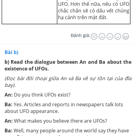
UFO. Hơn thế nữa, nếu có UFO
chắc chắn sẽ có dấu vết chúng
hạ cánh trên mặt đất.
Đánh giá:
Bài b)
b) Read the dialogue between An and Ba about the
existence of UFOs.
(Đọc bài đối thoại giữa An và Ba về sự tồn tại của đĩa
bay).
An:
Do you think UFOs exist?
Ba:
Yes. Articles and reports in newspapers talk lots
about UFO appearance.
An:
What makes you believe there are UFOs?
Ba:
Well, many people around the world say they have