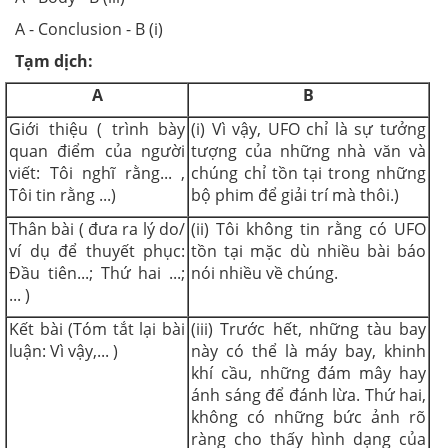
A - Conclusion - B (i)
Tạm dịch:
A
B
Giới thiệu ( trình bày
(i) Vì vậy, UFO chỉ là sự tưởng
quan điểm của người
tượng của những nhà văn và
viết: Tôi nghĩ rằng... ,
chúng chỉ tồn tại trong những
Tôi tin rằng ...)
bộ phim để giải trí mà thôi.)
Thân bài ( đưa ra lý do/
(ii) Tôi không tin rằng có UFO
ví dụ để thuyết phục:
tồn tại mặc dù nhiều bài báo
Đầu tiên...; Thứ hai ...;
nói nhiều về chúng.
... )
Kết bài (Tóm tắt lại bài
(iii) Trước hết, những tàu bay
luận: Vì vậy,... )
này có thể là máy bay, khinh
khí cầu, những đám mây hay
ánh sáng để đánh lừa. Thứ hai,
không có những bức ảnh rõ
ràng cho thấy hình dạng của