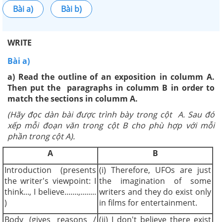
Bài a)
Bài b)
WRITE
Bài a)
a) Read the outline of an exposition in columm A.
Then put the paragraphs in columm B in order to
match the sections in columm A.
(Hãy đọc dàn bài được trình bày trong cột A. Sau đó
xếp mỗi đoạn văn trong cột B cho phù hợp với mỗi
phần trong cột A).
A
B
Introduction (presents
(i) Therefore, UFOs are just
the writer's viewpoint: I
the imagination of some
think..., I believe.......,........
writers and they do exist only
)
in films for entertainment.
Body (gives reasons /
(ii) I don't believe there exist