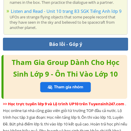
names in the box. Then practice the dialogue with a partner.
Listen and Read - Unit 10 trang 83 SGK Tiếng Anh lớp 9
UFOs are strange flying objects that some people record that
they have seen in the sky and believed to be spacecraft from
another planet.
Báo lỗi - Góp ý
Tham Gia Group Dành Cho Học
Sinh Lớp 9 - Ôn Thi Vào Lớp 10
>> Học trực tuyến lớp 9 và Lộ trình UP10 trên Tuyensinh247.com
.
Học online tại nhà cũng giáo viên giỏi từ trường TOP đầu cả nước. Lộ
trình học tập 3 giai đoạn: Học nền tảng lớp 9, Ôn thi vào lớp 10, Luyện
Đề. Bứt phá điểm lớp 9, thi vào lớp 10 kết quả cao. Hoàn trả học phí nếu
học không hiệu quả. Phụ huynh và học sinh tham khảo chi tiết khoá