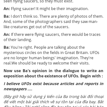
seen flying saucers, so they must exist.
An:
Flying saucer! It might be their imagination.
Ba:
I don't think so. There are plenty of photos of them.
And, some of the photographers said they saw man-
like creatures get out of the saucers.
An:
If there were flying saucers, there would be traces
of their landing.
Ba:
You're right. People are talking about the
mysterious circles on the fields in Great Britain. UFOs
are no longer human beings' imagination. They're
real.We should be ready to welcome their visits.
Now use Ba's opinion in the dialogue to write an
exposition about the existence of UFOs. Begin with :
I believe UFOs exist because articles and reports in
newspapers ....
(Bây giờ hãy sử dụng ý kiến của Ba trong bài đối thoại
để viết một bài giải thích về sự tồn tại của đĩa bay. Bắt