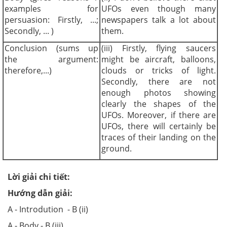
examples for
UFOs even though many
persuasion: Firstly, ...;
newspapers talk a lot about
Secondly, ... )
them.
Conclusion (sums up
(iii) Firstly, flying saucers
the argument:
might be aircraft, balloons,
therefore,...)
clouds or tricks of light.
Secondly, there are not
enough photos showing
clearly the shapes of the
UFOs. Moreover, if there are
UFOs, there will certainly be
traces of their landing on the
ground.
Lời giải chi tiết:
Hướng dẫn giải:
A - Introdution - B (ii)
A - Body - B (iii)