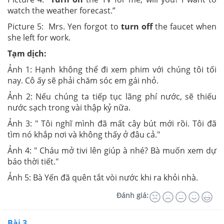
watch the weather forecast.”
Picture 5: Mrs. Yen forgot to
turn off
the faucet when
she left for work.
Tạm dịch:
Ảnh 1: Hạnh không thể đi xem phim với chúng tôi tối
nay. Cô ấy sẽ phải chăm sóc em gái nhỏ.
Ảnh 2: Nếu chúng ta tiếp tục lãng phí nước, sẽ thiếu
nước sạch trong vài thập kỷ nữa.
Ảnh 3: " Tôi nghĩ mình đã mất cây bút mới rồi. Tôi đã
tìm nó khắp nơi và không thấy ở đâu cả."
Ảnh 4: " Cháu mở tivi lên giúp à nhé? Bà muốn xem dự
báo thời tiết."
Ảnh 5: Bà Yến đã quên tắt vòi nước khi ra khỏi nhà.
Đánh giá:
Bài 3