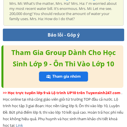
Mrs. Mi: What’s the matter, Mrs. Ha? Mrs. Ha: I’ m worried about
my most recent water bill. It’s enormous. Mrs. Mi: Let me see.
200,000 dong! You should reduce the amount of water your
family uses. Mrs. Ha: How do I do that?
Báo lỗi - Góp ý
Tham Gia Group Dành Cho Học
Sinh Lớp 9 - Ôn Thi Vào Lớp 10
>> Học trực tuyến lớp 9 và Lộ trình UP10 trên Tuyensinh247.com
.
Học online tại nhà cũng giáo viên giỏi từ trường TOP đầu cả nước. Lộ
trình học tập 3 giai đoạn: Học nền tảng lớp 9, Ôn thi vào lớp 10, Luyện
Đề. Bứt phá điểm lớp 9, thi vào lớp 10 kết quả cao. Hoàn trả học phí nếu
học không hiệu quả. Phụ huynh và học sinh tham khảo chi tiết khoá
học tại:
Link