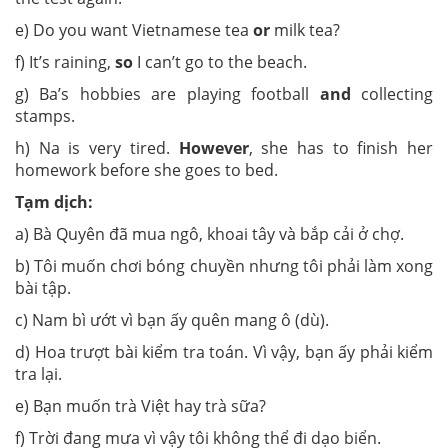
e) Do you want Vietnamese tea
or
milk tea?
f) It’s raining,
so
I can’t go to the beach.
g) Ba’s hobbies are playing football
and
collecting
stamps.
h) Na is very tired.
However
, she has to finish her
homework before she goes to bed.
Tạm dịch:
a) Bà Quyên đã mua ngô, khoai tây và bắp cải ở chợ.
b) Tôi muốn chơi bóng chuyền nhưng tôi phải làm xong
bài tập.
c) Nam bì ướt vì bạn ấy quên mang ô (dù).
d) Hoa trượt bài kiểm tra toán. Vì vậy, bạn ấy phải kiểm
tra lại.
e) Bạn muốn trà Việt hay trà sữa?
f) Trời đang mưa vì vậy tôi không thể đi dạo biển.