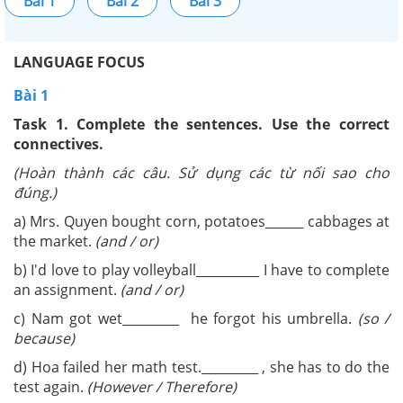
Bài 1
Bài 2
Bài 3
LANGUAGE FOCUS
Bài 1
Task 1. Complete the sentences. Use the correct
connectives.
(Hoàn thành các câu. Sử dụng các từ nối sao cho
đúng.)
a) Mrs. Quyen bought corn, potatoes______ cabbages at
the market.
(and / or)
b) I'd love to play volleyball__________ I have to complete
an assignment.
(and / or)
c) Nam got wet_________ he forgot his umbrella.
(so /
because)
d) Hoa failed her math test._________ , she has to do the
test again.
(However / Therefore)