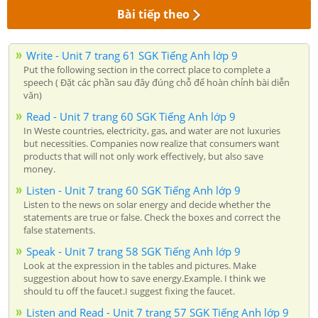
Bài tiếp theo
Write - Unit 7 trang 61 SGK Tiếng Anh lớp 9
Put the following section in the correct place to complete a
speech ( Đặt các phần sau đây đúng chỗ để hoàn chỉnh bài diễn
văn)
Read - Unit 7 trang 60 SGK Tiếng Anh lớp 9
In Weste countries, electricity, gas, and water are not luxuries
but necessities. Companies now realize that consumers want
products that will not only work effectively, but also save
money.
Listen - Unit 7 trang 60 SGK Tiếng Anh lớp 9
Listen to the news on solar energy and decide whether the
statements are true or false. Check the boxes and correct the
false statements.
Speak - Unit 7 trang 58 SGK Tiếng Anh lớp 9
Look at the expression in the tables and pictures. Make
suggestion about how to save energy.Example. I think we
should tu off the faucet.I suggest fixing the faucet.
Listen and Read - Unit 7 trang 57 SGK Tiếng Anh lớp 9