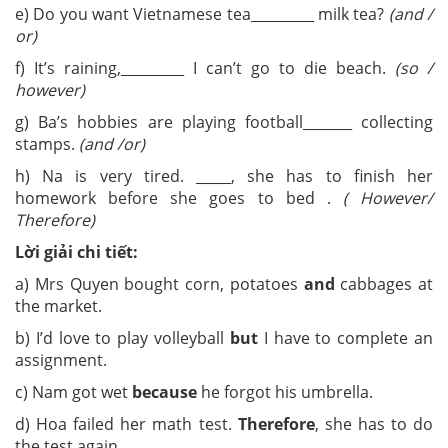
e) Do you want Vietnamese tea_________ milk tea?
(and /
or)
f) It’s raining,_________ I can’t go to die beach.
(so /
however)
g) Ba’s hobbies are playing football_______ collecting
stamps.
(and /or)
h) Na is very tired. _____, she has to finish her
homework before she goes to bed .
( However/
Therefore)
Lời giải chi tiết:
a) Mrs Quyen bought corn, potatoes
and
cabbages at
the market.
b) I’d love to play volleyball
but
I have to complete an
assignment.
c) Nam got wet
because
he forgot his umbrella.
d) Hoa failed her math test.
Therefore
, she has to do
the test again.