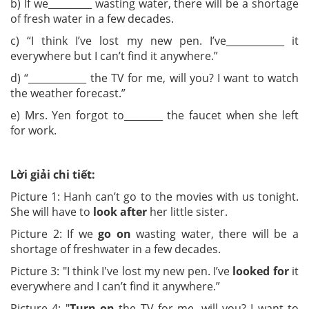
b) If we_________ wasting water, there will be a shortage
of fresh water in a few decades.
c) “I think I’ve lost my new pen. I’ve____________ it
everywhere but I can’t find it anywhere.”
d) “____________ the TV for me, will you? I want to watch
the weather forecast.”
e) Mrs. Yen forgot to________ the faucet when she left
for work.
Lời giải chi tiết:
Picture 1: Hanh can’t go to the movies with us tonight.
She will have to
look after
her little sister.
Picture 2: If we
go on
wasting water, there will be a
shortage of freshwater in a few decades.
Picture 3: "I think I've lost my new pen. I’ve
looked for
it
everywhere and I can’t find it anywhere.”
Picture 4: "
Turn on
the TV for me, will you? I want to