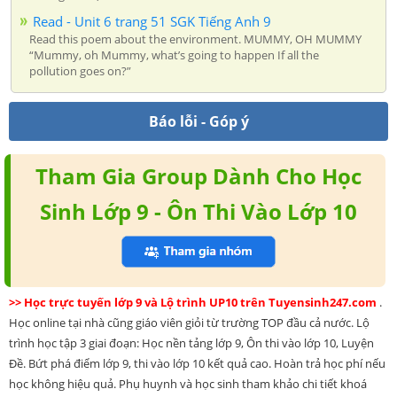
Read - Unit 6 trang 51 SGK Tiếng Anh 9
Read this poem about the environment. MUMMY, OH MUMMY
“Mummy, oh Mummy, what’s going to happen If all the
pollution goes on?”
Báo lỗi - Góp ý
Tham Gia Group Dành Cho Học
Sinh Lớp 9 - Ôn Thi Vào Lớp 10
>> Học trực tuyến lớp 9 và Lộ trình UP10 trên Tuyensinh247.com
.
Học online tại nhà cũng giáo viên giỏi từ trường TOP đầu cả nước. Lộ
trình học tập 3 giai đoạn: Học nền tảng lớp 9, Ôn thi vào lớp 10, Luyện
Đề. Bứt phá điểm lớp 9, thi vào lớp 10 kết quả cao. Hoàn trả học phí nếu
học không hiệu quả. Phụ huynh và học sinh tham khảo chi tiết khoá