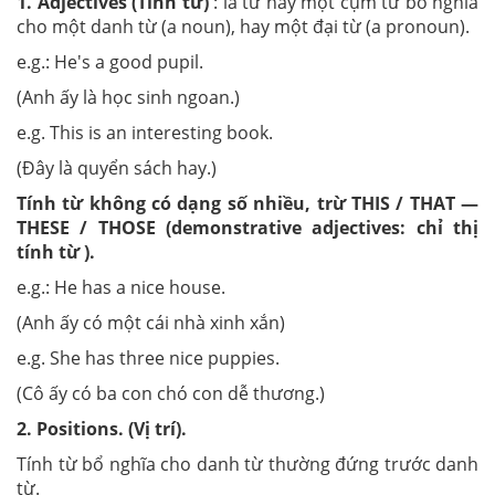
1. Adjectives (Tính từ)
: là từ hay một cụm từ bổ nghĩa
cho một danh từ (a noun), hay một đại từ (a pronoun).
e.g.: He's a good pupil.
(Anh ấy là học sinh ngoan.)
e.g. This is an interesting book.
(Đây là quyển sách hay.)
Tính từ không có dạng số nhiều, trừ THIS / THAT —
THESE / THOSE (demonstrative adjectives: chỉ thị
tính từ ).
e.g.: He has a nice house.
(Anh ấy có một cái nhà xinh xắn)
e.g. She has three nice puppies.
(Cô ấy có ba con chó con dễ thương.)
2. Positions. (Vị trí).
Tính từ bổ nghĩa cho danh từ thường đứng trước danh
từ.