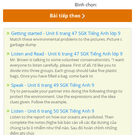
Bình chọn:
Bài tiếp theo
Getting started - Unit 6 trang 47 SGK Tiếng Anh lớp 9
Match these environmental problems to the pictures. Picture c
garbage dump
Listen and Read - Unit 6 trang 47 SGK Tiếng Anh lớp 9
Mr. Brown is talking to some volunteer conservationists. “I want
everyone to listen carefully, please. First of all, I’d like you to
divide into three groups. Each group should take five plastic
bags. Once you have filled a bag, come back to
Speak - Unit 6 trang 49 SGK Tiếng Anh 9
Try to persuade your partner into doing the following things to
protect the environment. Use the expressions and the idea
clues given. Follow the example.
Listen - Unit 6 trang 50 SGK Tiếng Anh 9
Listen to the report on how our oceans are polluted. Then
complete the notes (Nghe bài báo cáo về các đại dương của
chúng ta bị ô nhiễm như thế nào. Sau đó hoàn chỉnh những
điểm ghi chú)