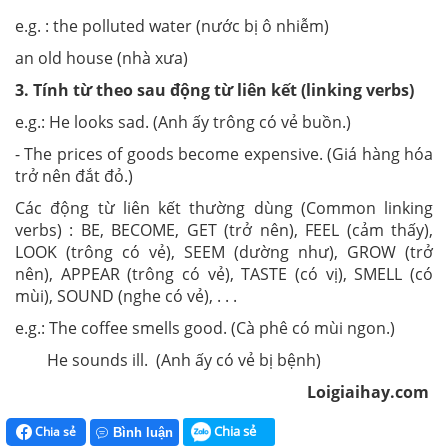
e.g. : the polluted water (nước bị ô nhiễm)
an old house (nhà xưa)
3. Tính từ theo sau động từ liên kết (linking verbs)
e.g.: He looks sad. (Anh ấy trông có vẻ buồn.)
- The prices of goods become expensive. (Giá hàng hóa
trở nên đắt đỏ.)
Các động từ liên kết thường dùng (Common linking
verbs) : BE, BECOME, GET (trở nên), FEEL (cảm thấy),
LOOK (trông có vẻ), SEEM (dường như), GROW (trở
nên), APPEAR (trông có vẻ), TASTE (có vị), SMELL (có
mùi), SOUND (nghe có vẻ), . . .
e.g.: The coffee smells good. (Cà phê có mùi ngon.)
He sounds ill. (Anh ấy có vẻ bị bệnh)
Loigiaihay.com
Chia sẻ
Chia sẻ
Bình luận