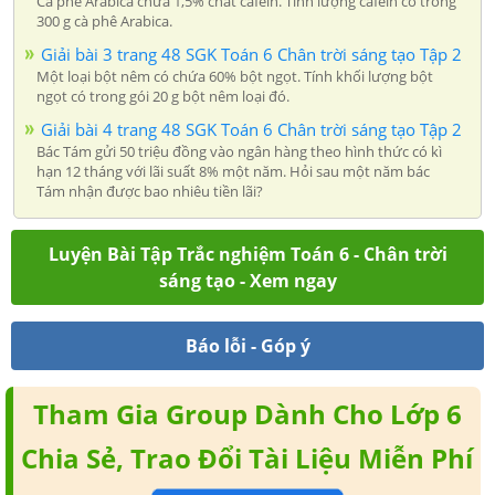
Cà phê Arabica chứa 1,5% chất cafein. Tính lượng cafein có trong
300 g cà phê Arabica.
Giải bài 3 trang 48 SGK Toán 6 Chân trời sáng tạo Tập 2
Một loại bột nêm có chứa 60% bột ngọt. Tính khối lượng bột
ngọt có trong gói 20 g bột nêm loại đó.
Giải bài 4 trang 48 SGK Toán 6 Chân trời sáng tạo Tập 2
Bác Tám gửi 50 triệu đồng vào ngân hàng theo hình thức có kì
hạn 12 tháng với lãi suất 8% một năm. Hỏi sau một năm bác
Tám nhận được bao nhiêu tiền lãi?
Luyện Bài Tập Trắc nghiệm Toán 6 - Chân trời
sáng tạo - Xem ngay
Báo lỗi - Góp ý
Tham Gia Group Dành Cho Lớp 6
Chia Sẻ, Trao Đổi Tài Liệu Miễn Phí