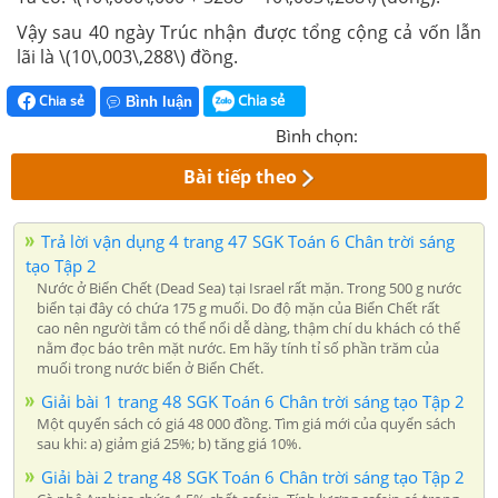
Vậy sau 40 ngày Trúc nhận được tổng cộng cả vốn lẫn
lãi là \(10\,003\,288\) đồng.
Chia sẻ
Chia sẻ
Bình luận
Bình chọn:
Bài tiếp theo
Trả lời vận dụng 4 trang 47 SGK Toán 6 Chân trời sáng
tạo Tập 2
Nước ở Biển Chết (Dead Sea) tại Israel rất mặn. Trong 500 g nước
biển tại đây có chứa 175 g muối. Do độ mặn của Biển Chết rất
cao nên người tắm có thể nổi dễ dàng, thậm chí du khách có thể
nằm đọc báo trên mặt nước. Em hãy tính tỉ số phần trăm của
muối trong nước biển ở Biển Chết.
Giải bài 1 trang 48 SGK Toán 6 Chân trời sáng tạo Tập 2
Một quyển sách có giá 48 000 đồng. Tìm giá mới của quyển sách
sau khi: a) giảm giá 25%; b) tăng giá 10%.
Giải bài 2 trang 48 SGK Toán 6 Chân trời sáng tạo Tập 2