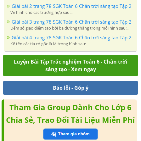
Giải bài 2 trang 78 SGK Toán 6 Chân trời sáng tạo Tập 2
Vẽ hình cho các trường hợp sau:..
Giải bài 3 trang 78 SGK Toán 6 Chân trời sáng tạo Tập 2
Đếm số giao điểm tạo bởi ba đường thẳng trong mỗi hình sau:...
Giải bài 4 trang 78 SGK Toán 6 Chân trời sáng tạo Tập 2
Kể tên các tia có gốc là M trong hình sau:..
Luyện Bài Tập Trắc nghiệm Toán 6 - Chân trời
sáng tạo - Xem ngay
Báo lỗi - Góp ý
Tham Gia Group Dành Cho Lớp 6
Chia Sẻ, Trao Đổi Tài Liệu Miễn Phí