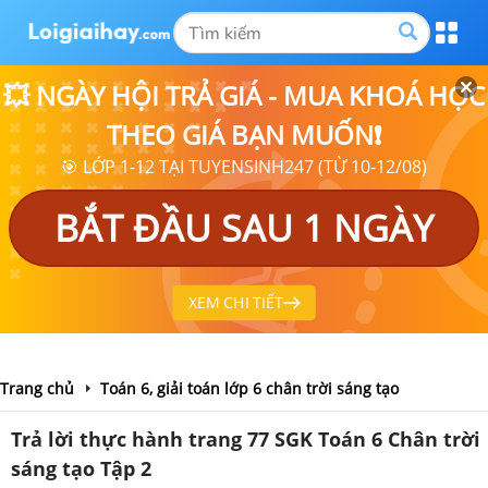
💥 NGÀY HỘI TRẢ GIÁ - MUA KHOÁ HỌC
THEO GIÁ BẠN MUỐN❗
🎯 LỚP 1-12 TẠI TUYENSINH247 (TỪ 10-12/08)
BẮT ĐẦU SAU 1 NGÀY
XEM CHI TIẾT
Trang chủ
Toán 6, giải toán lớp 6 chân trời sáng tạo
Trả lời thực hành trang 77 SGK Toán 6 Chân trời
sáng tạo Tập 2