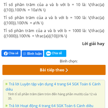
Tỉ số phần trăm của a và b với b = 10 là: \(\frac{a}
{{10}}.100\% = 10a\% \)
Tỉ số phần trăm của a và b với b = 100 là: \(\frac{a}
{{100}}.100\% = a\% \)
Tỉ số phần trăm của a và b với b = 1000 là: \(\frac{a}
{{1000}}.100\% = \frac{a}{{10}}\% \)
Lời giải hay
Chia sẻ
Chia sẻ
Bình luận
Bình chọn:
Bài tiếp theo
Trả lời Luyện tập vận dụng 4 trang 64 SGK Toán 6 Cánh
diều
Tính tỉ số phần trăm (làm tròn đến hàng phần mười) của 12 và
35.
Trả lời Hoạt động 4 trang 64 SGK Toán 6 Cánh diều