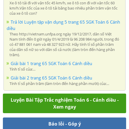
Xe ô tô tải đi với vận tốc 45 km/h, xe ô tô con đi với vận tốc 60
km/h.Vận tốc của xe ô tô tải bằng bao nhiêu phần trăm vận tốc
của xe ô tô con?
Trả lời Luyện tập vận dụng 5 trang 65 SGK Toán 6 Cánh
diều
Theo http://vietnam.unfpa.org ngày 19/12/2017, dân số Việt
Nam tính đến 0 giờ ngày 01/4/2019 là 96 208 984 người, trong đó
có 47 881 061 nam và 48 327 923 nữ. Hãy tính tỉ số phần trăm
của dân số nữ so với dân số cả nước (làm tròn đến hàng phần
trăm).
Giải bài 1 trang 65 SGK Toán 6 Cánh diều
Tính tỉ số của:...
Giải bài 2 trang 65 SGK Toán 6 Cánh diều
Tính tỉ số phần trăm (làm tròn đến hàng phần mười) của:...
Luyện Bài Tập Trắc nghiệm Toán 6 - Cánh diều -
Xem ngay
Báo lỗi - Góp ý