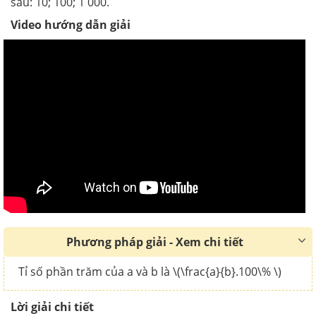
sau: 10; 100; 1 000.
Video hướng dẫn giải
Phương pháp giải - Xem chi tiết
Tỉ số phần trăm của a và b là \(\frac{a}{b}.100\% \)
Lời giải chi tiết