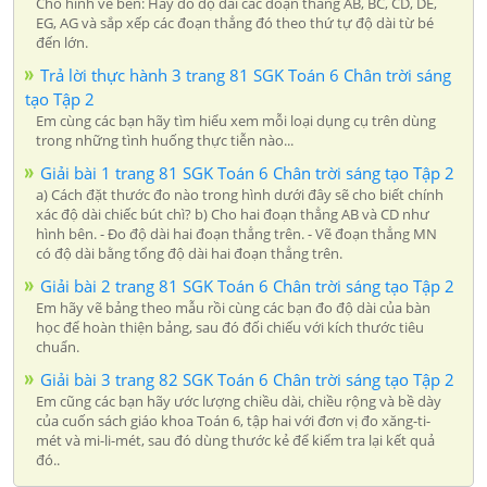
Cho hình vẽ bên: Hãy đo độ dài các đoạn thẳng AB, BC, CD, DE,
EG, AG và sắp xếp các đoạn thẳng đó theo thứ tự độ dài từ bé
đến lớn.
Trả lời thực hành 3 trang 81 SGK Toán 6 Chân trời sáng
tạo Tập 2
Em cùng các bạn hãy tìm hiểu xem mỗi loại dụng cụ trên dùng
trong những tình huống thực tiễn nào...
Giải bài 1 trang 81 SGK Toán 6 Chân trời sáng tạo Tập 2
a) Cách đặt thước đo nào trong hình dưới đây sẽ cho biết chính
xác độ dài chiếc bút chì? b) Cho hai đoạn thẳng AB và CD như
hình bên. - Đo độ dài hai đoạn thẳng trên. - Vẽ đoạn thẳng MN
có độ dài bằng tổng độ dài hai đoạn thẳng trên.
Giải bài 2 trang 81 SGK Toán 6 Chân trời sáng tạo Tập 2
Em hãy vẽ bảng theo mẫu rồi cùng các bạn đo độ dài của bàn
học để hoàn thiện bảng, sau đó đối chiếu với kích thước tiêu
chuẩn.
Giải bài 3 trang 82 SGK Toán 6 Chân trời sáng tạo Tập 2
Em cũng các bạn hãy ước lượng chiều dài, chiều rộng và bề dày
của cuốn sách giáo khoa Toán 6, tập hai với đơn vị đo xăng-ti-
mét và mi-li-mét, sau đó dùng thước kẻ để kiểm tra lại kết quả
đó..