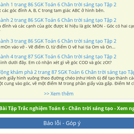
hành 1 trang 86 SGK Toán 6 Chân trời sáng tạo Tập 2
t các góc đỉnh A, B, C trong tam giác ABC ở hình bên.
hành 2 trang 86 SGK Toán 6 Chân trời sáng tạo Tập 2
a đỉnh và các cạnh của góc được kí hiệu là góc MON - Góc có hai cạ
?
hành 3 trang 86 SGK Toán 6 Chân trời sáng tạo Tập 2
mOn vào vở - Vẽ điểm O, từ điểm O vẽ hai tia Om và On...
hành 4 trang 87 SGK Toán 6 Chân trời sáng tạo Tập 2
ình dưới đây. Em có nhận xét gì về góc COD và góc zOt?
động khám phá 2 trang 87 SGK Toán 6 Chân trời sáng tạo Tậ
nh giấy hình vuông theo đường chéo (như Hình 6) để tạo thành các
t cung vào góc, vẽ một điểm M trong phần giấy vừa gấp. Điểm M c
 của góc nói trên.
>> Xem thêm
Bài Tập Trắc nghiệm Toán 6 - Chân trời sáng tạo - Xem n
Báo lỗi - Góp ý