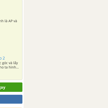
nh là AP và
p 2
 góc và lấy
ho ta hình
gay