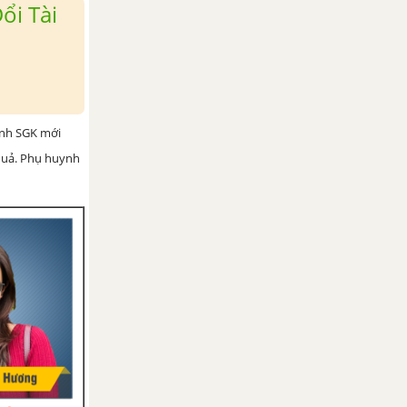
ổi Tài
ình SGK mới
 quả. Phụ huynh