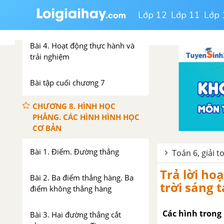
Bài 3. Vai trò của tính đối xứng
Lớp 12
Lớp 11
Lớp 
trong thế giới tự nhiên
Bài 4. Hoạt động thực hành và
trải nghiệm
Bài tập cuối chương 7
CHƯƠNG 8. HÌNH HỌC
PHẲNG. CÁC HÌNH HÌNH HỌC
CƠ BẢN
Bài 1. Điểm. Đường thẳng
Toán 6, giải t
Trả lời ho
Bài 2. Ba điểm thẳng hàng. Ba
trời sáng 
điểm không thẳng hàng
Các hình trong 
Bài 3. Hai đường thẳng cắt