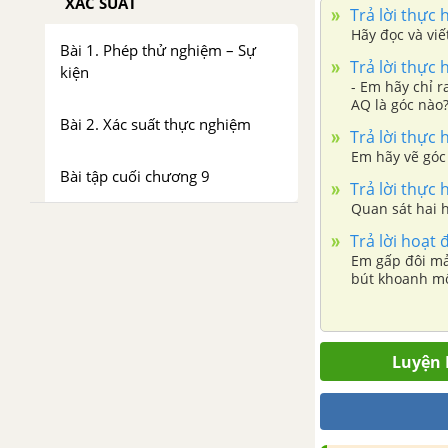
XÁC SUẤT
Trả lời thực 
Hãy đọc và viế
Bài 1. Phép thử nghiệm – Sự
Trả lời thực 
kiện
- Em hãy chỉ r
AQ là góc nào
Bài 2. Xác suất thực nghiệm
Trả lời thực 
Em hãy vẽ góc 
Bài tập cuối chương 9
Trả lời thực 
Quan sát hai h
Trả lời hoạt 
Em gấp đôi mả
bút khoanh mộ
ảnh điểm trong
Luyện 