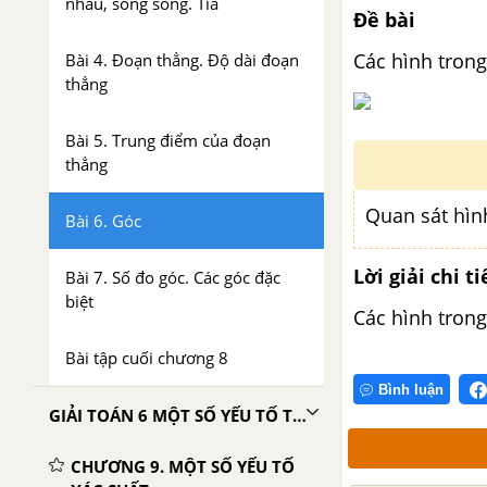
nhau, song song. Tia
Đề bài
Các hình trong
Bài 4. Đoạn thẳng. Độ dài đoạn
thẳng
Bài 5. Trung điểm của đoạn
thẳng
Quan sát hình
Bài 6. Góc
Lời giải chi ti
Bài 7. Số đo góc. Các góc đặc
biệt
Các hình trong
Bài tập cuối chương 8
Bình luận
GIẢI TOÁN 6 MỘT SỐ YẾU TỐ THỐNG KÊ VÀ XÁC XUẤT TẬP 2 CHÂN TRỜI SÁNG TẠO
CHƯƠNG 9. MỘT SỐ YẾU TỐ