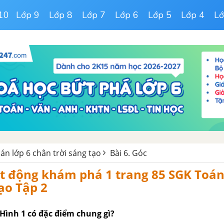
10
Lớp 9
Lớp 8
Lớp 7
Lớp 6
Lớp 5
Lớp 4
Lớ
oán lớp 6 chân trời sáng tạo
Bài 6. Góc
ạt động khám phá 1 trang 85 SGK Toá
tạo Tập 2
Hình 1 có đặc điểm chung gì?