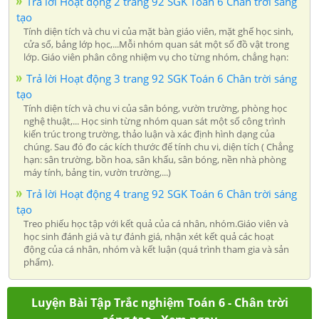
Trả lời Hoạt động 2 trang 92 SGK Toán 6 Chân trời sáng
tạo
Tính diện tích và chu vi của mặt bàn giáo viên, mặt ghế học sinh,
cửa sổ, bảng lớp học,...Mỗi nhóm quan sát một số đồ vật trong
lớp. Giáo viên phân công nhiệm vụ cho từng nhóm, chẳng hạn:
Trả lời Hoạt động 3 trang 92 SGK Toán 6 Chân trời sáng
tạo
Tính diện tích và chu vi của sân bóng, vườn trường, phòng học
nghệ thuật,... Học sinh từng nhóm quan sát một số công trình
kiến trúc trong trường, thảo luận và xác định hình dạng của
chúng. Sau đó đo các kích thước để tính chu vi, diện tích ( Chẳng
hạn: sân trường, bồn hoa, sân khấu, sân bóng, nền nhà phòng
máy tính, bảng tin, vườn trường,...)
Trả lời Hoạt động 4 trang 92 SGK Toán 6 Chân trời sáng
tạo
Treo phiếu học tập với kết quả của cá nhân, nhóm.Giáo viên và
học sinh đánh giá và tự đánh giá, nhận xét kết quả các hoạt
động của cá nhân, nhóm và kết luận (quá trình tham gia và sản
phẩm).
Luyện Bài Tập Trắc nghiệm Toán 6 - Chân trời