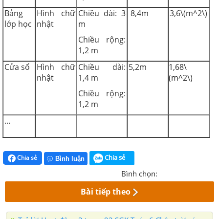
Bảng
Hình chữ
Chiều dài: 3
8,4m
3,6\(m^2\)
lớp học
nhật
m
Chiều rộng:
1,2 m
Cửa sổ
Hình chữ
Chiều dài:
5,2m
1,68\
nhật
1,4 m
(m^2\)
Chiều rộng:
1,2 m
…
Chia sẻ
Chia sẻ
Bình luận
Bình chọn:
Bài tiếp theo