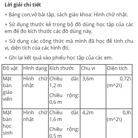
Lời giải chi tiết
+ Bảng con,vở bài tập, sách giáo khoa: Hình chữ nhật.
+ Sử dụng thước kẻ trong bộ đồ dùng học tập của các
em để đo kích thước các đồ dùng này.
+ Sử dụng các công thức mà mình đã học để tính chu
vi, diện tích của các hình đó.
+ Ghi lại kết quả vào phiếu học tập của các em.
Đồ vật
Hình dạng
Kích thước
Chu vi
Diện tích
Mặt
Hình chữ
Chiều dài:
3,6m
0,72\
bàn
nhật
1,2 m
(m^2\)
giáo
Chiều rộng:
viên
0,6 m
Mặt
Hình chữ
Chiều dài:
4,2m
0,8\
bàn
nhật
1,6 m
(m^2\)
học
Chiều rộng:
sinh
0,5 m