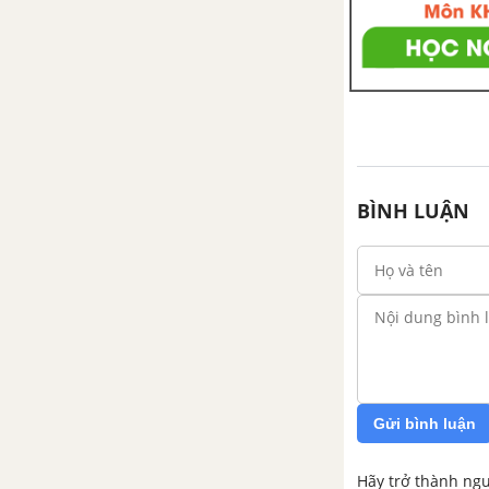
CHỦ ĐỀ 11: TRÁI ĐẤT VÀ BẦU TRỜI
Bài 43: Chuyển động nhìn
thấy của Mặt Trời
Bài 44: Chuyển động nhìn
thấy của Mặt Trăng
BÌNH LUẬN
Bài 45: Hệ Mặt Trời và Ngân
Hà
Gửi bình luận
Hãy trở thành ngư