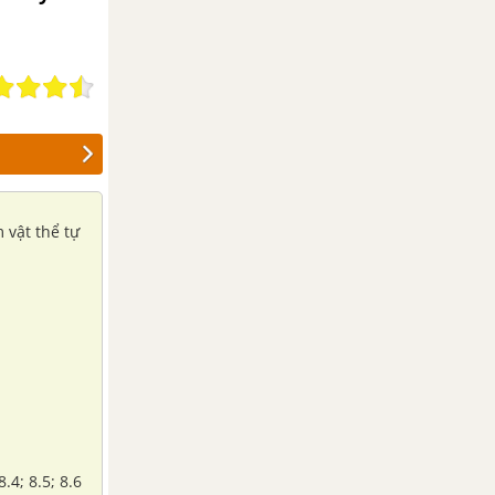
 vật thể tự
4; 8.5; 8.6