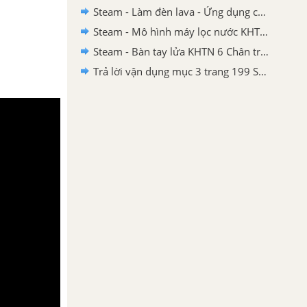
Steam - Làm đèn lava - Ứng dụng của nhũ tương KHTN 6 - Chân trời sáng tạo
Steam - Mô hình máy lọc nước KHTN 6 Chân trời sáng tạo
Steam - Bàn tay lửa KHTN 6 Chân trời sáng tạo
Trả lời vận dụng mục 3 trang 199 SGK KHTN 6 Chân trời sáng tạo