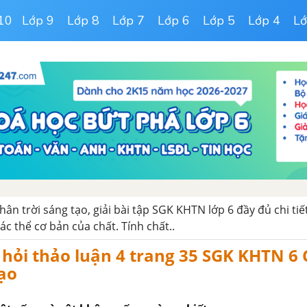
10
Lớp 9
Lớp 8
Lớp 7
Lớp 6
Lớp 5
Lớp 4
Lớ
ân trời sáng tạo, giải bài tập SGK KHTN lớp 6 đầy đủ chi tiế
ác thể cơ bản của chất. Tính chất..
u hỏi thảo luận 4 trang 35 SGK KHTN 6
tạo