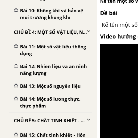
Kể tên một số 
Bài 10: Không khí và bảo vệ
Đề bài
môi trường không khí
Kể tên một số
CHỦ ĐỀ 4: MỘT SỐ VẬT LIỆU, NHIÊN LIỆU, NGUYÊN LIỆU, LƯƠNG THỰC - THỰC PHẨM THÔNG DỤNG; TÍNH CHẤT VÀ ỨNG DỤNG CỦA CHÚNG
Video hướng 
Bài 11: Một số vật liệu thông
dụng
Bài 12: Nhiên liệu và an ninh
năng lượng
Bài 13: Một số nguyên liệu
Bài 14: Một số lương thực,
thực phẩm
CHỦ ĐỀ 5: CHẤT TINH KHIẾT - HỖN HỢP. PHƯƠNG PHÁP TÁCH CHẤT
Bài 15: Chất tinh khiết - Hỗn