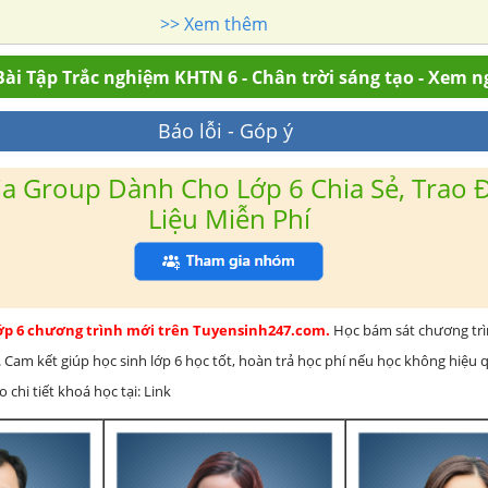
>> Xem thêm
ài Tập Trắc nghiệm KHTN 6 - Chân trời sáng tạo - Xem n
Báo lỗi - Góp ý
a Group Dành Cho Lớp 6 Chia Sẻ, Trao Đ
Liệu Miễn Phí
lớp 6 chương trình mới trên Tuyensinh247.com.
Học bám sát chương tr
 Cam kết giúp học sinh lớp 6 học tốt, hoàn trả học phí nếu học không hiệu
chi tiết khoá học tại: Link