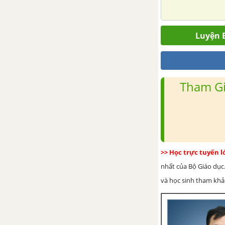
Bài 29: Thực vật
Luyện B
Bài 30: Thực hành phân loại
thực vật
Bài 31: Động vật
Tham Gi
Bài 32: Thực hành quan sát
và phân loại động vật ngoài
thiên nhiên
Bài 33: Đa dạng sinh học
>> Học trực tuyến 
Bài 34: Tìm hiểu sinh vật
nhất của Bộ Giáo dục.
ngoài thiên nhiên
và học sinh tham khảo 
CHỦ ĐỀ 9: LỰC
Bài 35: Lực và biểu diễn lực