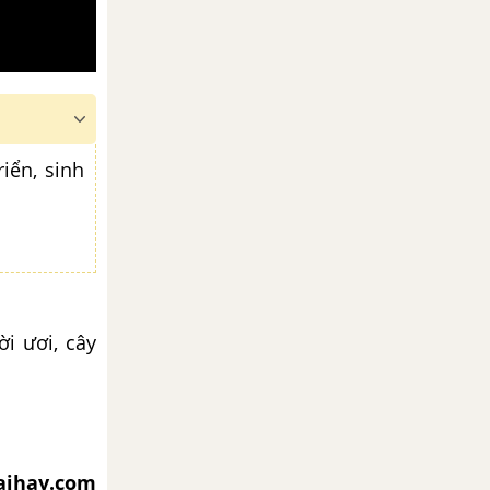
riển, sinh
ời ươi, cây
iaihay.com