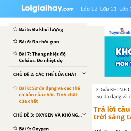
CHỦ ĐỀ 1: CÁC PHÉP ĐO
Lớp 12
Lớp 11
Lớp 
Bài 4: Đo chiều dài
Bài 5: Đo khối lượng
Bài 6: Đo thời gian
Bài 7: Thang nhiệt độ
Celsius. Đo nhiệt độ
CHỦ ĐỀ 2: CÁC THỂ CỦA CHẤT
Bài 8: Sự đa dạng và các thể
Giải KHTN 6 Ch
cơ bản của chất. Tính chất
Sự đa dạng và c
của chất
Trả lời câ
trời sáng 
CHỦ ĐỀ 3: OXYGEN VÀ KHÔNG KHÍ
Bài 9: Oxygen