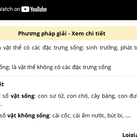
Phương pháp giải - Xem chi tiết
à vật thể có các đặc trưng sống: sinh trưởng, phát t
ống: là vật thể không có các đặc trưng sống
ết
t số
vật sống
: con sư tử, con chó, cây bàng, con đư
.
 số
vật không sống
: cái cốc, cái ấm nước, bút bi, ….
Loig