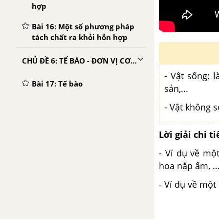
hợp
Bài 16: Một số phương pháp
tách chất ra khỏi hỗn hợp
CHỦ ĐỀ 6: TẾ BÀO - ĐƠN VỊ CƠ SỞ CỦA SỰ SỐNG
- Vật sống: l
Bài 17: Tế bào
sản,...
Bài 18: Thực hành quan sát
- Vật không s
tế bào sinh vật
Lời giải chi ti
CHỦ ĐỀ 7: TỪ TẾ BÀO ĐẾN CƠ THỂ
- Ví dụ về mộ
Bài 19: Cơ thể đơn bào và cơ
hoa nắp ấm, …
thể đa bào
- Ví dụ về một
Bài 20: Các cấp độ tổ chức
trong cơ thể đa bào