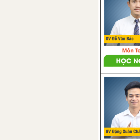
Bài 36: Tác dụng của lực
Bài 37: Lực hấp dẫn và trọng
lượng
Bài 38: Lực tiếp xúc và lực
không tiếp xúc
Bài 39: Biến dạng của lò xo.
Phép đo lực
Bài 40: Lực ma sát
CHỦ ĐỀ 10: NĂNG LƯỢNG VÀ CUỘC SỐNG
Bài 41: Năng lượng
Bài 42: Bảo toàn năng lượng
và sử dụng năng lương