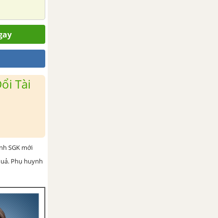
gay
ổi Tài
ình SGK mới
 quả. Phụ huynh