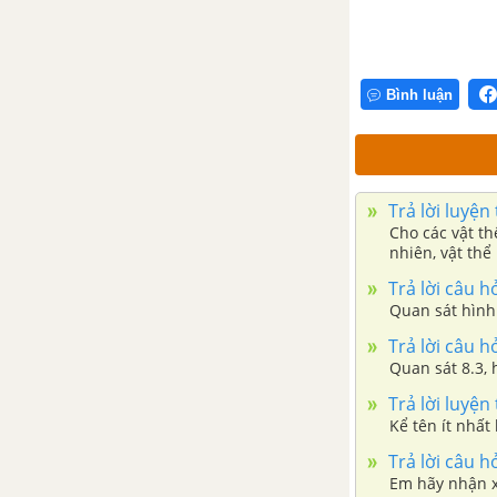
Bài 21: Thực hành quan sát
sinh vật
CHỦ ĐỀ 8: ĐA DẠNG THẾ GIỚI SỐNG
Bình luận
Bài 22: Phân loại thế giới
sống
Trả lời luyện
Bài 23: Thực hành xây dựng
Cho các vật th
khóa lưỡng phân
nhiên, vật thể
Bài 24: Virus
Trả lời câu h
Quan sát hình 
Bài 25: Vi khuẩn
Trả lời câu h
Quan sát 8.3, 
Bài 26: Thực hành quan sát
vi khuẩn
Trả lời luyện
Kể tên ít nhất
Bài 27: Nguyên sinh vật
Trả lời câu h
Em hãy nhận xé
Bài 28: Nấm