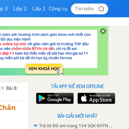
p 3
Lớp 2
Lớp 1
Công cụ
TẢI APP ĐỂ XEM OFFLINE
t
Bài 8:
 Chân
BÀI GIẢI MỚI NHẤT
Trả lời Đố em trang 154 SGK KHTN 6 Chân trời sáng tạo