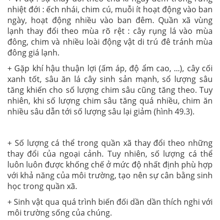
nhiệt đới : ếch nhái, chim cú, muỗi ít hoạt động vào ban
ngày, hoạt động nhiều vào ban đêm. Quần xã vùng
lạnh thay đổi theo mùa rõ rệt : cây rụng lá vào mùa
đông, chim và nhiều loài động vật di trú đê tránh mùa
đông giá lạnh.
+ Gặp khí hậu thuận lợi (ấm áp, độ ẩm cao, ...), cây cối
xanh tốt, sâu ăn lá cây sinh sản mạnh, sổ lượng sâu
tăng khiến cho số lượng chim sâu cũng tăng theo. Tuy
nhiên, khi số lượng chim sâu tăng quá nhiều, chim ăn
nhiều sâu dẫn tới số lượng sâu lại giảm (hình 49.3).
+ Số lượng cá thể trong quần xã thay đổi theo những
thay đổi của ngoại cảnh. Tuy nhiên, số lượng cá thể
luôn luôn được khống chế ở mức độ nhất định phù hợp
với khả năng của môi trường, tạo nên sự cân bằng sinh
học trong quần xã.
+ Sinh vật qua quá trình biến đối dần dần thích nghi với
môi trường sống của chúng.