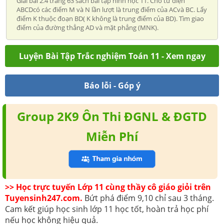
Giải bài 2.4 trang 63 sách bài tập hình học 11. Cho tứ diện
ABCDcó các điểm M và N lần lượt là trung điểm của ACvà BC. Lấy
điểm K thuộc đoạn BD( K không là trung điểm của BD). Tìm giao
điểm của đường thẳng AD và mặt phẳng (MNK).
Luyện Bài Tập Trắc nghiệm Toán 11 - Xem ngay
Báo lỗi - Góp ý
Group 2K9 Ôn Thi ĐGNL & ĐGTD
Miễn Phí
>> Học trực tuyến Lớp 11 cùng thầy cô giáo giỏi trên
Tuyensinh247.com.
Bứt phá điểm 9,10 chỉ sau 3 tháng.
Cam kết giúp học sinh lớp 11 học tốt, hoàn trả học phí
nếu học không hiệu quả.