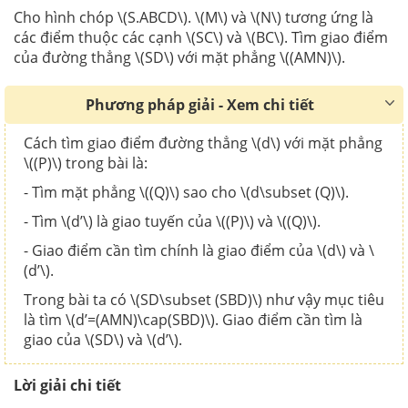
Cho hình chóp \(S.ABCD\). \(M\) và \(N\) tương ứng là
các điểm thuộc các cạnh \(SC\) và \(BC\). Tìm giao điểm
của đường thẳng \(SD\) với mặt phẳng \((AMN)\).
Phương pháp giải - Xem chi tiết
Cách tìm giao điểm đường thẳng \(d\) với mặt phẳng
\((P)\) trong bài là:
- Tìm mặt phẳng \((Q)\) sao cho \(d\subset (Q)\).
- Tìm \(d’\) là giao tuyến của \((P)\) và \((Q)\).
- Giao điểm cần tìm chính là giao điểm của \(d\) và \
(d’\).
Trong bài ta có \(SD\subset (SBD)\) như vậy mục tiêu
là tìm \(d’=(AMN)\cap(SBD)\). Giao điểm cần tìm là
giao của \(SD\) và \(d’\).
Lời giải chi tiết