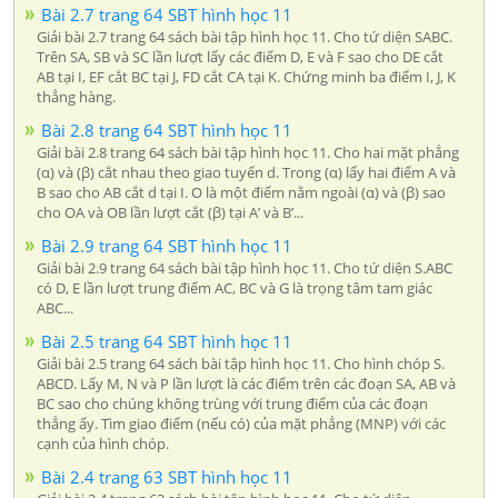
Bài 2.7 trang 64 SBT hình học 11
Giải bài 2.7 trang 64 sách bài tập hình học 11. Cho tứ diện SABC.
Trên SA, SB và SC lần lượt lấy các điểm D, E và F sao cho DE cắt
AB tại I, EF cắt BC tại J, FD cắt CA tại K. Chứng minh ba điểm I, J, K
thẳng hàng.
Bài 2.8 trang 64 SBT hình học 11
Giải bài 2.8 trang 64 sách bài tập hình học 11. Cho hai mặt phẳng
(α) và (β) cắt nhau theo giao tuyến d. Trong (α) lấy hai điểm A và
B sao cho AB cắt d tại I. O là một điểm nằm ngoài (α) và (β) sao
cho OA và OB lần lượt cắt (β) tại A’ và B’...
Bài 2.9 trang 64 SBT hình học 11
Giải bài 2.9 trang 64 sách bài tập hình học 11. Cho tứ diện S.ABC
có D, E lần lượt trung điểm AC, BC và G là trọng tâm tam giác
ABC...
Bài 2.5 trang 64 SBT hình học 11
Giải bài 2.5 trang 64 sách bài tập hình học 11. Cho hình chóp S.
ABCD. Lấy M, N và P lần lượt là các điểm trên các đoạn SA, AB và
BC sao cho chúng không trùng với trung điểm của các đoạn
thẳng ấy. Tìm giao điểm (nếu có) của mặt phẳng (MNP) với các
cạnh của hình chóp.
Bài 2.4 trang 63 SBT hình học 11