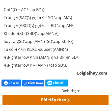
Gọi \(O = AC \cap BD\)
Trong \((SAC)\) gọi \(K = SO \cap AM\)
Trong \((ABCD)\) gọi \(L = BD \cap AN\)
Khi đó \(KL=(SBD)\cap(AMN)\)
Suy ra \(SD\cap (AMN)=SD\cap KL=P\)
Ta có \(P \in KL,KL \subset (AMN) \)
\(\Rightarrow P \in (AMN)\) và \(P \in SD\)
\(\Rightarrow P = (AMN) \cap SD\).
Loigiaihay.com
Chia sẻ
Chia sẻ
Bình luận
Bình chọn:
Bài tiếp theo