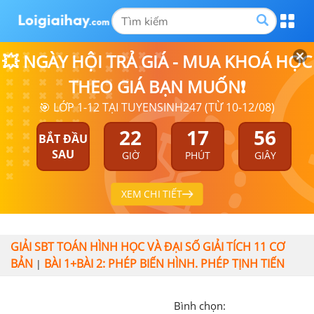
💥 NGÀY HỘI TRẢ GIÁ - MUA KHOÁ HỌC
THEO GIÁ BẠN MUỐN❗
🎯 LỚP 1-12 TẠI TUYENSINH247 (TỪ 10-12/08)
22
17
56
BẮT ĐẦU
SAU
GIỜ
PHÚT
GIÂY
XEM CHI TIẾT
GIẢI SBT TOÁN HÌNH HỌC VÀ ĐẠI SỐ GIẢI TÍCH 11 CƠ
BẢN
BÀI 1+BÀI 2: PHÉP BIẾN HÌNH. PHÉP TỊNH TIẾN
|
Bình chọn: