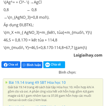
\(Ag^+ + Cl^- \) →AgCl
0,8 ← 0,8
→\(n_{AgNO_3}=0,8 mol\).
Áp dụng ĐLBTKL:
\(m_X +m_{ AgNO_3}=m_{kết\, tủa}+m_{muối\, Y}\)
46,5 + 0,8.170 = kết tủa + 114,8
\(m_{muối\, Y}=46,5+0,8.170-114,8=67,7 (gam)\)
Loigiaihay.com
Chia sẻ
Chia sẻ
Bình luận
Bình chọn:
Bài 19.14 trang 49 SBT Hóa học 10
Giải bài 19.14 trang 49 sách bài tập Hóa học 10. Hỗn hợp khí A
gồm clo và oxi. A phản ứng vừa hết với hỗn hợp gồm 4,8 gam
magie và 8,1 gam nhôm tạo ra 37,05 gam hỗn hợp các muối
clorua và oxit của 2 kim loại.