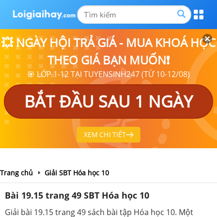
💥 NGÀY HỘI TRẢ GIÁ - MUA KHOÁ HỌC
THEO GIÁ BẠN MUỐN❗
🎯 LỚP 1-12 TẠI TUYENSINH247 (TỪ 10-12/08)
BẮT ĐẦU SAU 1 NGÀY
XEM CHI TIẾT
Trang chủ
Giải SBT Hóa học 10
Bài 19.15 trang 49 SBT Hóa học 10
Giải bài 19.15 trang 49 sách bài tập Hóa học 10. Một