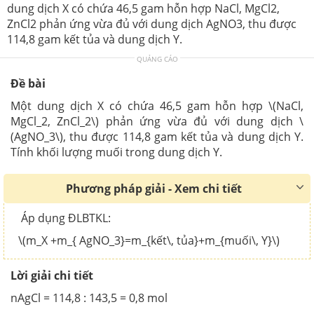
dung dịch X có chứa 46,5 gam hỗn hợp NaCl, MgCl2,
ZnCl2 phản ứng vừa đủ với dung dịch AgNO3, thu được
114,8 gam kết tủa và dung dịch Y.
QUẢNG CÁO
Đề bài
Một dung dịch X có chứa 46,5 gam hỗn hợp \(NaCl,
MgCl_2, ZnCl_2\) phản ứng vừa đủ với dung dịch \
(AgNO_3\), thu được 114,8 gam kết tủa và dung dịch Y.
Tính khối lượng muối trong dung dịch Y.
Phương pháp giải - Xem chi tiết
Áp dụng ĐLBTKL:
\(m_X +m_{ AgNO_3}=m_{kết\, tủa}+m_{muối\, Y}\)
Lời giải chi tiết
nAgCl = 114,8 : 143,5 = 0,8 mol