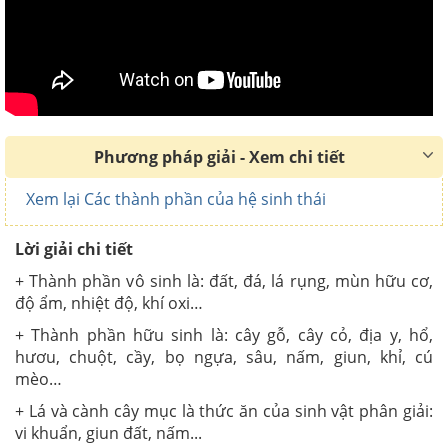
Phương pháp giải - Xem chi tiết
Xem lại Các thành phần của hệ sinh thái
Lời giải chi tiết
+ Thành phần vô sinh là: đất, đá, lá rụng, mùn hữu cơ,
độ ẩm, nhiệt độ, khí oxi…
+ Thành phần hữu sinh là: cây gỗ, cây cỏ, địa y, hổ,
hươu, chuột, cầy, bọ ngựa, sâu, nấm, giun, khỉ, cú
mèo…
+ Lá và cành cây mục là thức ăn của sinh vật phân giải:
vi khuẩn, giun đất, nấm...