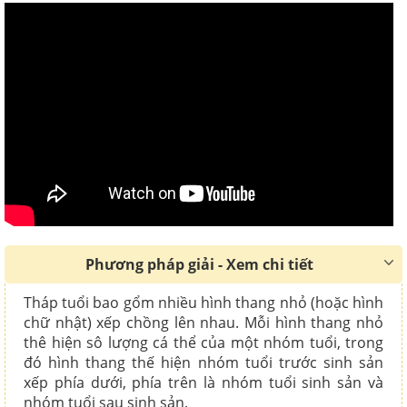
Phương pháp giải - Xem chi tiết
Tháp tuổi bao gổm nhiều hình thang nhỏ (hoặc hình
chữ nhật) xếp chồng lên nhau. Mỗi hình thang nhỏ
thê hiện sô lượng cá thể của một nhóm tuổi, trong
đó hình thang thế hiện nhóm tuổi trước sinh sản
xếp phía dưới, phía trên là nhóm tuổi sinh sản và
nhóm tuổi sau sinh sản.