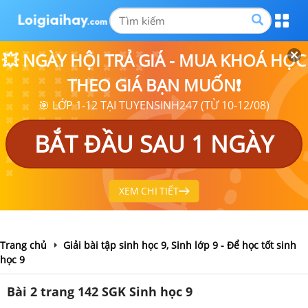
💥 NGÀY HỘI TRẢ GIÁ - MUA KHOÁ HỌC
THEO GIÁ BẠN MUỐN❗
🎯 LỚP 1-12 TẠI TUYENSINH247 (TỪ 10-12/08)
BẮT ĐẦU SAU 1 NGÀY
XEM CHI TIẾT
Trang chủ
Giải bài tập sinh học 9, Sinh lớp 9 - Để học tốt sinh
học 9
Bài 2 trang 142 SGK Sinh học 9