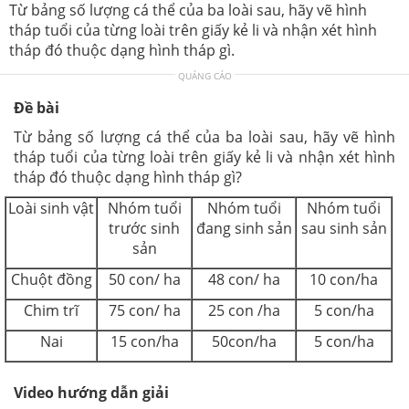
Từ bảng số lượng cá thể của ba loài sau, hãy vẽ hình
tháp tuổi của từng loài trên giấy kẻ li và nhận xét hình
tháp đó thuộc dạng hình tháp gì.
QUẢNG CÁO
Đề bài
Từ bảng số lượng cá thể của ba loài sau, hãy vẽ hình
tháp tuổi của từng loài trên giấy kẻ li và nhận xét hình
tháp đó thuộc dạng hình tháp gì?
Loài sinh vật
Nhóm tuổi
Nhóm tuổi
Nhóm tuổi
trước sinh
đang sinh sản
sau sinh sản
sản
Chuột đồng
50 con/ ha
48 con/ ha
10 con/ha
Chim trĩ
75 con/ ha
25 con /ha
5 con/ha
Nai
15 con/ha
50con/ha
5 con/ha
Video hướng dẫn giải