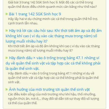
Giải bài 3 trang 142 SGK Sinh học 9. Mật độ các cá thề trong
quần thể được điều chỉnh quanh mức căn bằng như thể nào?
Bài 1 trang 142 SGK Sinh học 9
Hãy lấy hai vi dụ chứng minh các cá thể trong quần thề hỗ trợ,
cạnh tranh lẫn nhau.
Hãy trả lời các câu hỏi sau: Khi thời tiết ấm áp và độ ẩm
không khí cao ( ví dụ vào các tháng mưa trong năm) số
lượng muỗi nhiều hay ít?
Khi thời tiết ấm áp và độ ẩm không khí cao ( ví dụ vào các tháng
mưa trong năm) số lượng muỗi nhiều hay ít?
Hãy đánh dấu × vào ô trống trong bảng 47.1 những ví
dụ về quần thể sinh vật và tập hợp các cá thể không phải
là quần thể sinh vật.
Hãy đánh dấu × vào ô trống trong bảng 47.1 những ví dụ về
quần thể sinh vật và tập hợp các cá thể không phải là quần thể
sinh vật.
Ảnh hưởng của môi trường tới quần thể sinh vật
Các điều kiện sổng của môi trường như khí hậu, thổ nhưỡng,
nguồn thức ăn, nơi ở,... thay đổi sẽ dẫn tới sự thay đổi số lượng
cá thể cùa quần thể.