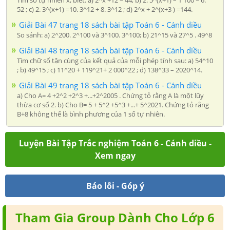
52 ; c) 2. 3^(x+1) =10. 3^12 + 8. 3^12 ; d) 2^x + 2^(x+3 ) =144.
Giải Bài 47 trang 18 sách bài tập Toán 6 - Cánh diều
So sánh: a) 2^200. 2^100 và 3^100. 3^100; b) 21^15 và 27^5 . 49^8
Giải Bài 48 trang 18 sách bài tập Toán 6 - Cánh diều
Tìm chữ số tận cùng của kết quả của mỗi phép tính sau: a) 54^10
; b) 49^15 ; c) 11^20 + 119^21+ 2 000^22 ; d) 138^33 – 2020^14.
Giải Bài 49 trang 18 sách bài tập Toán 6 - Cánh diều
a) Cho A= 4 +2^2 +2^3 +...+2^2005 . Chứng tỏ rằng A là một lũy
thừa cơ số 2. b) Cho B= 5 + 5^2 +5^3 +...+ 5^2021. Chứng tỏ rằng
B+8 không thể là bình phương của 1 số tự nhiên.
Luyện Bài Tập Trắc nghiệm Toán 6 - Cánh diều -
Xem ngay
Báo lỗi - Góp ý
Tham Gia Group Dành Cho Lớp 6