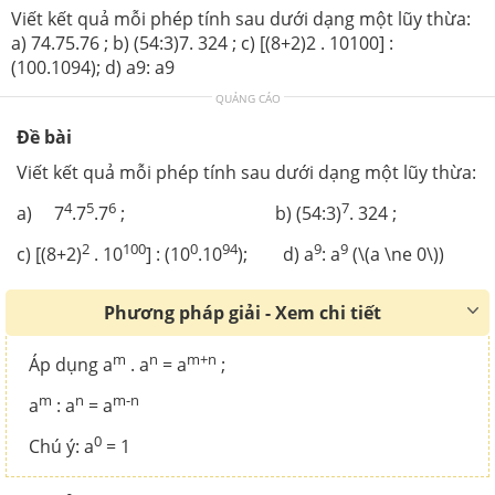
Viết kết quả mỗi phép tính sau dưới dạng một lũy thừa:
a) 74.75.76 ; b) (54:3)7. 324 ; c) [(8+2)2 . 10100] :
(100.1094); d) a9: a9
QUẢNG CÁO
Đề bài
Viết kết quả mỗi phép tính sau dưới dạng một lũy thừa:
4
5
6
7
a) 7
.7
.7
; b) (54:3)
. 324 ;
2
100
0
94
9
9
c) [(8+2)
. 10
] : (10
.10
); d) a
: a
(\(a \ne 0\))
Phương pháp giải - Xem chi tiết
m
n
m+n
Áp dụng a
. a
= a
;
m
n
m-n
a
: a
= a
0
Chú ý: a
= 1