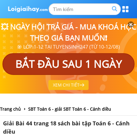
💥 NGÀY HỘI TRẢ GIÁ - MUA KHOÁ HỌC
THEO GIÁ BẠN MUỐN❗
🎯 LỚP 1-12 TẠI TUYENSINH247 (TỪ 10-12/08)
BẮT ĐẦU SAU 1 NGÀY
XEM CHI TIẾT
Trang chủ
SBT Toán 6 - giải SBT Toán 6 - Cánh diều
Giải Bài 44 trang 18 sách bài tập Toán 6 - Cánh
diều