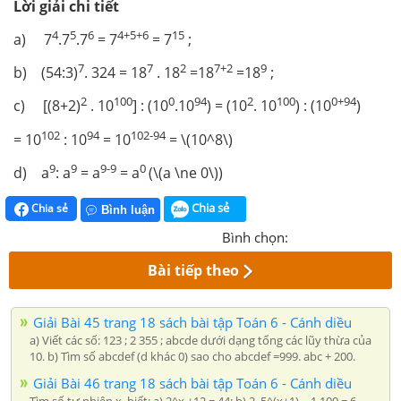
Lời giải chi tiết
4
5
6
4+5+6
15
a) 7
.7
.7
= 7
= 7
;
7
7
2
7+2
9
b) (54:3)
. 324 = 18
. 18
=18
=18
;
2
100
0
94
2
100
0+94
c) [(8+2)
. 10
] : (10
.10
) = (10
. 10
) : (10
)
102
94
102-94
= 10
: 10
= 10
= \(10^8\)
9
9
9-9
0
d) a
: a
= a
= a
(\(a \ne 0\))
Chia sẻ
Chia sẻ
Bình luận
Bình chọn:
Bài tiếp theo
Giải Bài 45 trang 18 sách bài tập Toán 6 - Cánh diều
a) Viết các số: 123 ; 2 355 ; abcde dưới dạng tổng các lũy thừa của
10. b) Tìm số abcdef (d khác 0) sao cho abcdef =999. abc + 200.
Giải Bài 46 trang 18 sách bài tập Toán 6 - Cánh diều
Tìm số tự nhiên x, biết: a) 2^x +12 = 44; b) 2. 5^(x+1) – 1 100 = 6.