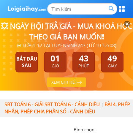
💥 NGÀY HỘI TRẢ GIÁ - MUA KHOÁ HỌC
THEO GIÁ BẠN MUỐN❗
🎯 LỚP 1-12 TẠI TUYENSINH247 (TỪ 10-12/08)
01
43
49
BẮT ĐẦU
SAU
GIỜ
PHÚT
GIÂY
XEM CHI TIẾT
SBT TOÁN 6 - GIẢI SBT TOÁN 6 - CÁNH DIỀU
BÀI 4. PHÉP
|
NHÂN, PHÉP CHIA PHÂN SỐ - CÁNH DIỀU
Bình chọn: