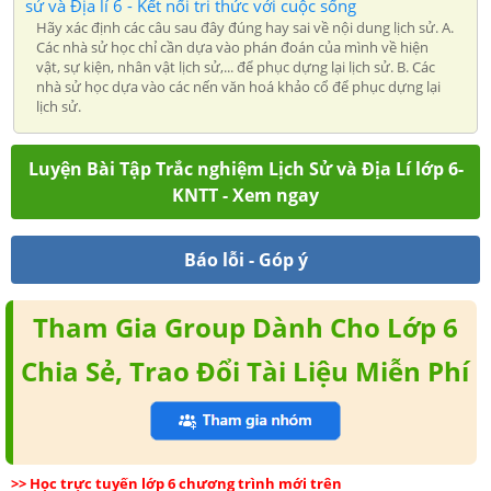
sử và Địa lí 6 - Kết nối tri thức với cuộc sống
Hãy xác định các câu sau đây đúng hay sai về nội dung lịch sử. A.
Các nhà sử học chỉ cần dựa vào phán đoán của mình về hiện
vật, sự kiện, nhân vật lịch sử,... để phục dựng lại lịch sử. B. Các
nhà sử học dựa vào các nến văn hoá khảo cổ để phục dựng lại
lịch sử.
Luyện Bài Tập Trắc nghiệm Lịch Sử và Địa Lí lớp 6-
KNTT - Xem ngay
Báo lỗi - Góp ý
Tham Gia Group Dành Cho Lớp 6
Chia Sẻ, Trao Đổi Tài Liệu Miễn Phí
>> Học trực tuyến lớp 6 chương trình mới trên