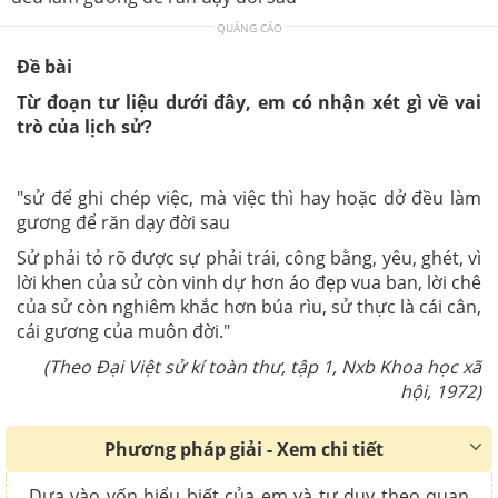
QUẢNG CÁO
Đề bài
Từ đoạn tư liệu dưới đây, em có nhận xét gì về vai
trò của lịch sử?
"sử để ghi chép việc, mà việc thì hay hoặc dở đều làm
gương để răn dạy đời sau
Sử phải tỏ rõ được sự phải trái, công bằng, yêu, ghét, vì
lời khen của sử còn vinh dự hơn áo đẹp vua ban, lời chê
của sử còn nghiêm khắc hơn búa rìu, sử thực là cái cân,
cái gương của muôn đời."
(Theo Đại Việt sử kí toàn thư, tập 1, Nxb Khoa học xã
hội, 1972)
Phương pháp giải - Xem chi tiết
Dựa vào vốn hiểu biết của em và tư duy theo quan