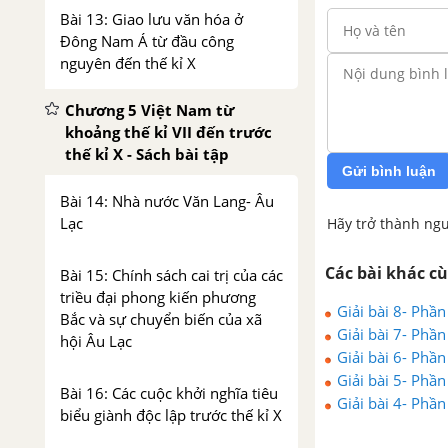
Bài 13: Giao lưu văn hóa ở
Đông Nam Á từ đầu công
nguyên đến thế kỉ X
Chương 5 Việt Nam từ
khoảng thế kỉ VII đến trước
thế kỉ X - Sách bài tập
Gửi bình luận
Bài 14: Nhà nước Văn Lang- Âu
Lạc
Hãy trở thành ngư
Các bài khác c
Bài 15: Chính sách cai trị của các
triều đại phong kiến phương
Giải bài 8- Phần
Bắc và sự chuyển biến của xã
sống
Giải bài 7- Phần
hội Âu Lạc
sống
Giải bài 6- Phần
sống
Giải bài 5- Phần
Bài 16: Các cuộc khởi nghĩa tiêu
sống
Giải bài 4- Phần
biểu giành độc lập trước thế kỉ X
sống