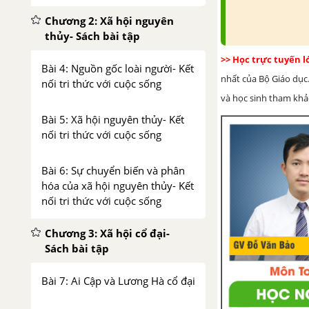
Chương 2: Xã hội nguyên
thủy- Sách bài tập
>> Học trực tuyến 
Bài 4: Nguồn gốc loài người- Kết
nhất của Bộ Giáo dục.
nối tri thức với cuộc sống
và học sinh tham khảo 
Bài 5: Xã hội nguyên thủy- Kết
nối tri thức với cuộc sống
Bài 6: Sự chuyển biến và phân
hóa của xã hội nguyên thủy- Kết
nối tri thức với cuộc sống
Chương 3: Xã hội cổ đại-
Sách bài tập
Bài 7: Ai Cập và Lương Hà cổ đại