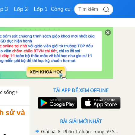
p 3
Lớp 2
Lớp 1
Công cụ
TẢI APP ĐỂ XEM OFFLINE
uộc sống
ch sử và
BÀI GIẢI MỚI NHẤT
Giải bài 8- Phần Tự luận- trang 59 Sách bài tập Lịch sử và Địa Lí 6 - Kết nối tri thức với cuộc sống