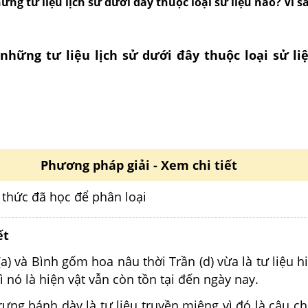
ững tư liệu lịch sử dưới đây thuộc loại sử liệu nào? Vì s
những tư liệu lịch sử dưới đây thuộc loại sử li
Phương pháp giải - Xem chi tiết
 thức đã học để phân loại
ết
a) và Bình gốm hoa nâu thời Trần (d) vừa là tư liệu h
vì nó là hiện vật vẫn còn tồn tại đến ngày nay.
rưng bánh dày là tư liệu truyền miệng vì đó là câu 