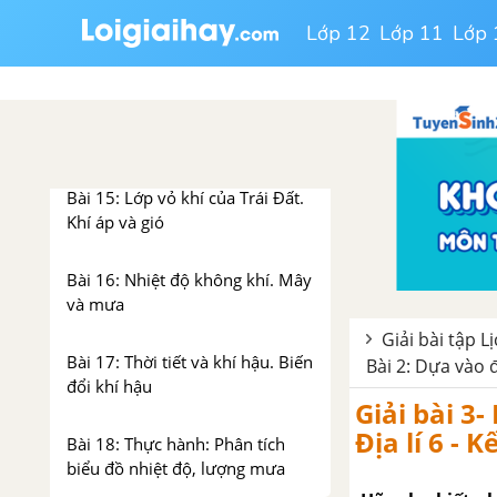
Bài 14: Thực hành: Đọc lược đồ
Lớp 12
Lớp 11
Lớp 
địa hình tỉ lệ lớn và lát cắt địa
hình đơn giản
Chương 4: Khí hậu và biến
đổi khí hậu - SBT - KNTT
Bài 15: Lớp vỏ khí của Trái Đất.
Khí áp và gió
Bài 16: Nhiệt độ không khí. Mây
và mưa
Giải bài tập Lị
Bài 17: Thời tiết và khí hậu. Biến
Bài 2: Dựa vào đ
đổi khí hậu
Giải bài 3-
Địa lí 6 - 
Bài 18: Thực hành: Phân tích
biểu đồ nhiệt độ, lượng mưa