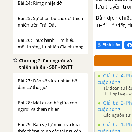
Bài 24: Rừng nhiệt đới
lưu truyền tro
Bản dịch chiếu
Bài 25: Sự phân bố các đới thiên
THái Tổ viết, 
nhiên trên Trái Đất
Bài 26: Thực hành: Tìm hiểu
Bình luận
môi trường tự nhiên địa phương
Chương 7: Con người và
thiên nhiên - SBT - KNTT
Giải bài 4- Ph
Bài 27: Dân số và sự phân bố
cuộc sống
dân cư thế giới
Từ đoạn tư liệ
thì hay hoặc 
Giải bài 2- Ph
Bài 28: Mối quan hệ giữa con
cuộc sống
người và thiên nhiên
Các nguồn sử l
Giải bài 1- Ph
Bài 29: Bảo vệ tự nhiên và khai
cuộc sống
thác thông minh các tài nguyên