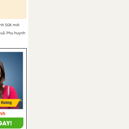
ình SGK mới
 quả. Phụ huynh