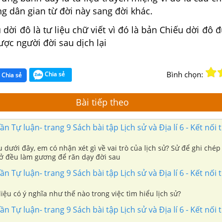
ng dân gian từ đời này sang đời khác.
 dời đô là tư liệu chữ viết vì đó là bản Chiếu dời đô 
được người đời sau dịch lại
Bình chọn:
Chia sẻ
Chia sẻ
Bài tiếp theo
ần Tự luận- trang 9 Sách bài tập Lịch sử và Địa lí 6 - Kết nối t
u dưới đây, em có nhận xét gì về vai trò của lịch sử? Sử để ghi chép
dở đều làm gương để răn dạy đời sau
ần Tự luận- trang 9 Sách bài tập Lịch sử và Địa lí 6 - Kết nối t
iệu có ý nghĩa như thế nào trong việc tìm hiểu lịch sử?
ần Tự luận- trang 9 Sách bài tập Lịch sử và Địa lí 6 - Kết nối t