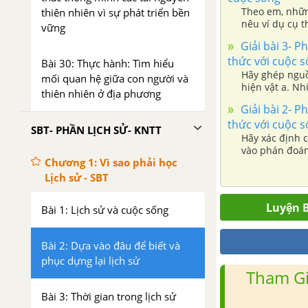
Theo em, nhữn
thiên nhiên vì sự phát triển bền
nêu ví dụ cụ t
vững
Giải bài 3- Ph
thức với cuộc 
Bài 30: Thực hành: Tìm hiểu
Hãy ghép nguồn s
mối quan hệ giữa con người và
hiện vật a. Những di tích, đồ vật của người xưa còn được giữ lại trong lòng đất hay trên mặt
thiên nhiên ở địa phương
đất.
Giải bài 2- Ph
thức với cuộc 
SBT- PHẦN LỊCH SỬ- KNTT
Hãy xác định các câu
vào phán đoán c
Chương 1: Vì sao phải học
Các nhà sử học
Lịch sử - SBT
Luyện B
Bài 1: Lịch sử và cuộc sống
Bài 2: Dựa vào đâu để biết và
phục dựng lại lịch sử
Tham Gi
Bài 3: Thời gian trong lịch sử