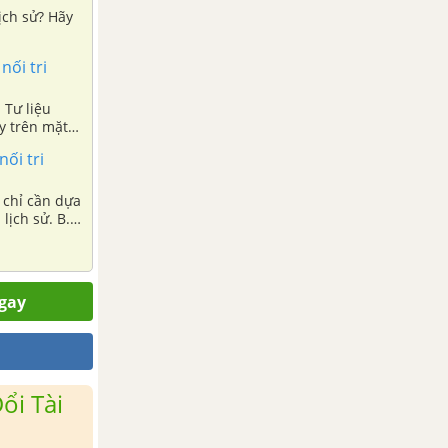
ịch sử? Hãy
nối tri
nối tri
ch sử. B.
ngay
ổi Tài