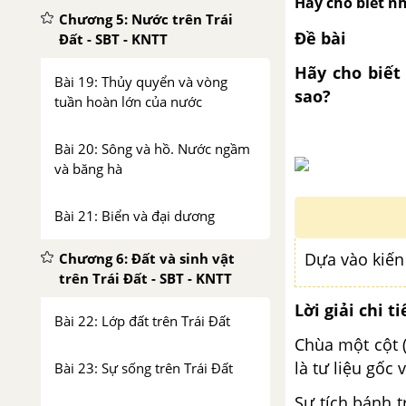
Hãy cho biết nh
Chương 5: Nước trên Trái
Đề bài
Đất - SBT - KNTT
Hãy cho biết 
Bài 19: Thủy quyển và vòng
sao?
tuần hoàn lớn của nước
Bài 20: Sông và hồ. Nước ngầm
và băng hà
Bài 21: Biển và đại dương
Dựa vào kiến
Chương 6: Đất và sinh vật
trên Trái Đất - SBT - KNTT
Lời giải chi ti
Bài 22: Lớp đất trên Trái Đất
Chùa một cột (
là tư liệu gốc 
Bài 23: Sự sống trên Trái Đất
Sự tích bánh t