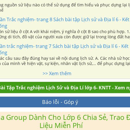
g nguồn sử liệu nào có thể sử dụng để tìm hiểu và phục dựng lại l
hể
ần Trắc nghiệm- trang 8 Sách bài tập Lịch sử và Địa lí 6 - Kết 
sống
ử liệu ở cột A với khái niệm, ý nghĩa ở cột B sao cho phù hợp. 1. Tư liệu
ần trắc nghiệm- trang 7 Sách bài tập Lịch sử và Địa lí 6 - Kết 
sống
 sau đây đúng hay sai về nội dung lịch sử. A. Các nhà sử học chỉ cần dựa
ủa mình về hiện vật, sự kiện, nhân vật lịch sử,... để phục dựng lại lị
 dựa vào các nến văn hoá khảo cổ để phục dựng lại lịch sử.
>> Xem thêm
ài Tập Trắc nghiệm Lịch Sử và Địa Lí lớp 6- KNTT - Xem 
Báo lỗi - Góp ý
a Group Dành Cho Lớp 6 Chia Sẻ, Trao Đ
Liệu Miễn Phí