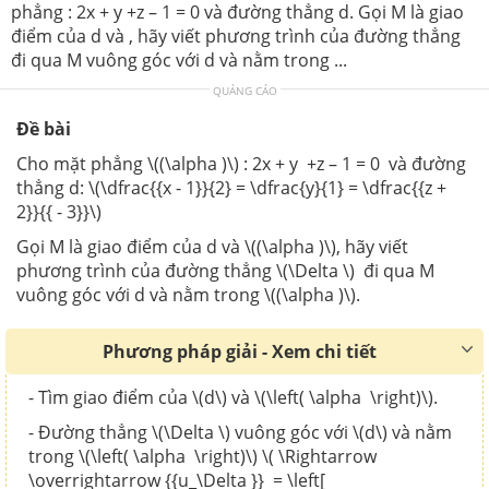
phẳng : 2x + y +z – 1 = 0 và đường thẳng d. Gọi M là giao
điểm của d và , hãy viết phương trình của đường thẳng
đi qua M vuông góc với d và nằm trong ...
QUẢNG CÁO
Đề bài
Cho mặt phẳng \((\alpha )\) : 2x + y +z – 1 = 0 và đường
thẳng d: \(\dfrac{{x - 1}}{2} = \dfrac{y}{1} = \dfrac{{z +
2}}{{ - 3}}\)
Gọi M là giao điểm của d và \((\alpha )\), hãy viết
phương trình của đường thẳng \(\Delta \) đi qua M
vuông góc với d và nằm trong \((\alpha )\).
Phương pháp giải - Xem chi tiết
- Tìm giao điểm của \(d\) và \(\left( \alpha \right)\).
- Đường thẳng \(\Delta \) vuông góc với \(d\) và nằm
trong \(\left( \alpha \right)\) \( \Rightarrow
\overrightarrow {{u_\Delta }} = \left[