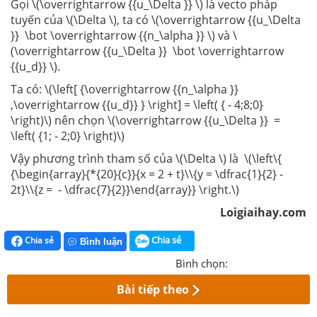
Gọi \(\overrightarrow {{u_\Delta }} \) là vecto pháp
tuyến của \(\Delta \), ta có \(\overrightarrow {{u_\Delta
}} \bot \overrightarrow {{n_\alpha }} \) và \
(\overrightarrow {{u_\Delta }} \bot \overrightarrow
{{u_d}} \).
Ta có: \(\left[ {\overrightarrow {{n_\alpha }}
,\overrightarrow {{u_d}} } \right] = \left( { - 4;8;0}
\right)\) nên chọn \(\overrightarrow {{u_\Delta }} =
\left( {1; - 2;0} \right)\)
Vậy phương trình tham số của \(\Delta \) là \(\left\{
{\begin{array}{*{20}{c}}{x = 2 + t}\\{y = \dfrac{1}{2} -
2t}\\{z = - \dfrac{7}{2}}\end{array}} \right.\)
Loigiaihay.com
Chia sẻ
Chia sẻ
Bình luận
Bình chọn:
Bài tiếp theo