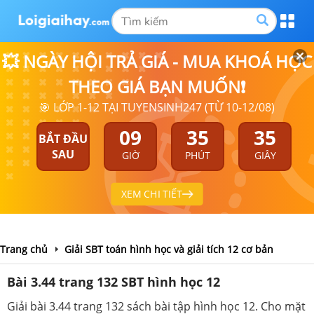
💥 NGÀY HỘI TRẢ GIÁ - MUA KHOÁ HỌC
THEO GIÁ BẠN MUỐN❗
🎯 LỚP 1-12 TẠI TUYENSINH247 (TỪ 10-12/08)
09
35
35
BẮT ĐẦU
SAU
GIỜ
PHÚT
GIÂY
XEM CHI TIẾT
Trang chủ
Giải SBT toán hình học và giải tích 12 cơ bản
Bài 3.44 trang 132 SBT hình học 12
Giải bài 3.44 trang 132 sách bài tập hình học 12. Cho mặt