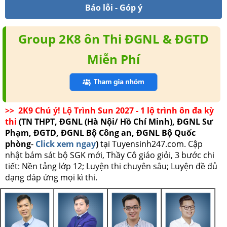
Báo lỗi - Góp ý
Group 2K8 ôn Thi ĐGNL & ĐGTD
Miễn Phí
>> 2K9 Chú ý! Lộ Trình Sun 2027 - 1 lộ trình ôn đa kỳ
thi
(TN THPT, ĐGNL (Hà Nội/ Hồ Chí Minh), ĐGNL Sư
Phạm, ĐGTD, ĐGNL Bộ Công an, ĐGNL Bộ Quốc
phòng
-
Click xem ngay
)
tại Tuyensinh247.com.
Cập
nhật bám sát bộ SGK mới, Thầy Cô giáo giỏi, 3 bước chi
tiết: Nền tảng lớp 12; Luyện thi chuyên sâu; Luyện đề đủ
dạng đáp ứng mọi kì thi.