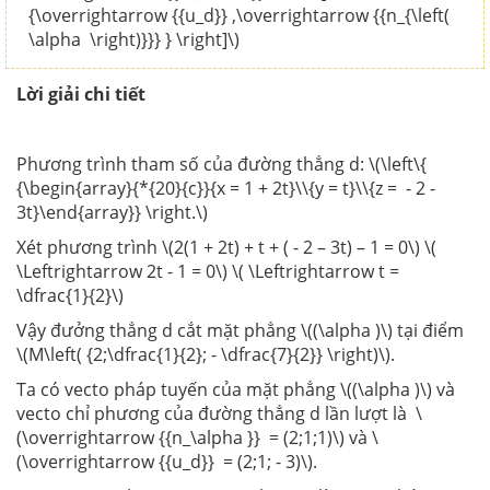
{\overrightarrow {{u_d}} ,\overrightarrow {{n_{\left(
\alpha \right)}}} } \right]\)
Lời giải chi tiết
Phương trình tham số của đường thẳng d: \(\left\{
{\begin{array}{*{20}{c}}{x = 1 + 2t}\\{y = t}\\{z = - 2 -
3t}\end{array}} \right.\)
Xét phương trình \(2(1 + 2t) + t + ( - 2 – 3t) – 1 = 0\) \(
\Leftrightarrow 2t - 1 = 0\) \( \Leftrightarrow t =
\dfrac{1}{2}\)
Vậy đưởng thẳng d cắt mặt phẳng \((\alpha )\) tại điểm
\(M\left( {2;\dfrac{1}{2}; - \dfrac{7}{2}} \right)\).
Ta có vecto pháp tuyến của mặt phẳng \((\alpha )\) và
vecto chỉ phương của đường thẳng d lần lượt là \
(\overrightarrow {{n_\alpha }} = (2;1;1)\) và \
(\overrightarrow {{u_d}} = (2;1; - 3)\).