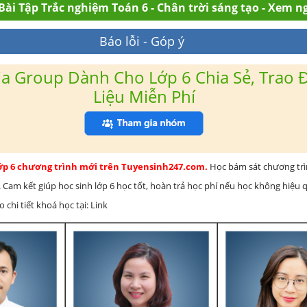
Bài Tập Trắc nghiệm Toán 6 - Chân trời sáng tạo - Xem n
Báo lỗi - Góp ý
a Group Dành Cho Lớp 6 Chia Sẻ, Trao Đ
Liệu Miễn Phí
lớp 6 chương trình mới trên Tuyensinh247.com.
Học bám sát chương tr
 Cam kết giúp học sinh lớp 6 học tốt, hoàn trả học phí nếu học không hiệu
chi tiết khoá học tại: Link