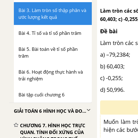
Bài 3. Làm tròn số thập phân và
Làm tròn các số
ước lượng kết quả
60,403; c) -0,255
Đề bài
Bài 4. Tỉ số và tỉ số phần trăm
Làm tròn các 
Bài 5. Bài toán về tỉ số phần
a) –79,2384;
trăm
b) 60,403;
Bài 6. Hoạt động thực hành và
c) -0,255;
trải nghiệm
d) 50,996.
Bài tập cuối chương 6
GIẢI TOÁN 6 HÌNH HỌC VÀ ĐO LƯỜNG TẬP 2 CHÂN TRỜI SÁNG TẠO
Muốn làm tr
CHƯƠNG 7. HÌNH HỌC TRỰC
hiện các bướ
QUAN. TÍNH ĐỐI XỨNG CỦA