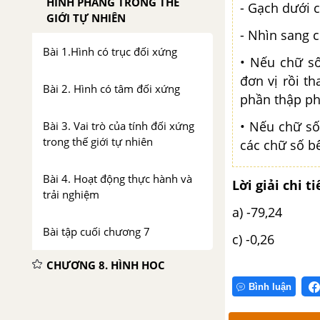
HÌNH PHẲNG TRONG THẾ
- Gạch dưới 
GIỚI TỰ NHIÊN
- Nhìn sang 
Bài 1.Hình có trục đối xứng
• Nếu chữ số
đơn vị rồi t
Bài 2. Hình có tâm đối xứng
phần thập ph
• Nếu chữ số
Bài 3. Vai trò của tính đối xứng
trong thế giới tự nhiên
các chữ số b
Bài 4. Hoạt động thực hành và
Lời giải chi ti
trải nghiệm
a) -79,24 
Bài tập cuối chương 7
c) -0,26 d
CHƯƠNG 8. HÌNH HỌC
PHẲNG. CÁC HÌNH HÌNH HỌC
Bình luận
CƠ BẢN