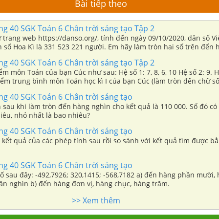
Bài tiếp theo
ang 40 SGK Toán 6 Chân trời sáng tạo Tập 2
ừ trang web https://danso.org/, tính đến ngày 09/10/2020, dân số V
 số Hoa Kì là 331 523 221 người. Em hãy làm tròn hai số trên đến 
ng nghìn.
ang 40 SGK Toán 6 Chân trời sáng tạo Tập 2
điểm môn Toán của bạn Cúc như sau: Hệ số 1: 7, 8, 6, 10 Hệ số 2: 9. H
iểm trung bình môn Toán học kì I của bạn Cúc (làm tròn đến chữ s
ang 40 SGK Toán 6 Chân trời sáng tạo
sau khi làm tròn đến hàng nghìn cho kết quả là 110 000. Số đó có 
iêu, nhỏ nhất là bao nhiêu?
ang 40 SGK Toán 6 Chân trời sáng tạo
 kết quả của các phép tính sau rồi so sánh với kết quả tìm được b
ang 40 SGK Toán 6 Chân trời sáng tạo
số sau đây: -492,7926; 320,1415; -568,7182 a) đến hàng phần mười,
ần nghìn b) đến hàng đơn vị, hàng chục, hàng trăm.
>> Xem thêm