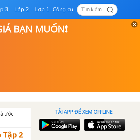
p 3
Lớp 2
Lớp 1
Công cụ
 GIÁ BẠN MUỐN❗
TẢI APP ĐỂ XEM OFFLINE
và ước
o Tập 2