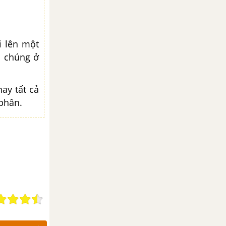
i lên một
u chúng ở
ay tất cả
phân.