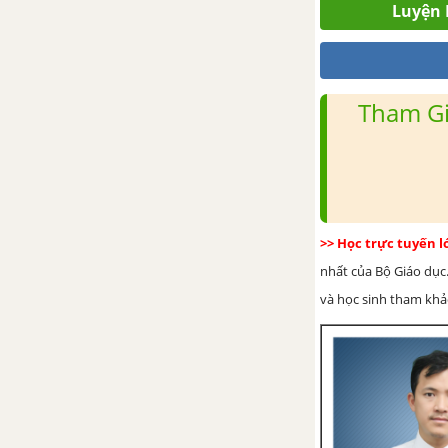
Luyện 
Bài tập cuối chương 8
GIẢI TOÁN 6 MỘT SỐ YẾU TỐ THỐNG KÊ VÀ XÁC XUẤT TẬP 2 CHÂN TRỜI SÁNG TẠO
Tham Gi
CHƯƠNG 9. MỘT SỐ YẾU TỐ
XÁC SUẤT
Bài 1. Phép thử nghiệm – Sự
kiện
>> Học trực tuyến 
nhất của Bộ Giáo dục.
Bài 2. Xác suất thực nghiệm
và học sinh tham khảo 
Bài tập cuối chương 9