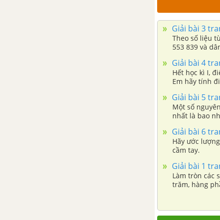
Bài 1. Điểm. Đường thẳng
Giải bài 3 tr
Bài 2. Ba điểm thẳng hàng. Ba
Theo số liệu t
điểm không thẳng hàng
553 839 và dân
hàng trăm, hà
Giải bài 4 tr
Bài 3. Hai đường thẳng cắt
Hết học kì I, 
nhau, song song. Tia
Em hãy tính đ
thứ nhất).
Giải bài 5 tr
Bài 4. Đoạn thẳng. Độ dài đoạn
Một số nguyên 
thẳng
nhất là bao nh
Giải bài 6 tr
Bài 5. Trung điểm của đoạn
Hãy ước lượng
cầm tay.
thẳng
Giải bài 1 tr
Làm tròn các 
Bài 6. Góc
trăm, hàng ph
Bài 7. Số đo góc. Các góc đặc
biệt