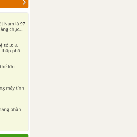
iệt Nam là 97
hàng chục,
ệ số 3: 8.
ố thập phần
thể lớn
ằng máy tính
 hàng phần