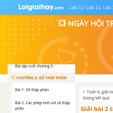
phân số
Lớp 12
Lớp 11
Lớp 
Bài 5. Phép nhân và phép chia
💥 NGÀY HỘI T
phân số
Bài 6. Giá trị phân số của một
số
Bài 7. Hỗn số
Bài tập cuối chương 5
CHƯƠNG 6. SỐ THẬP PHÂN
Bài 1. Số thập phân
Toán 6, giải t
lượng kết quả
Bài 2. Các phép tính với số thập
Giải bài 2
phân