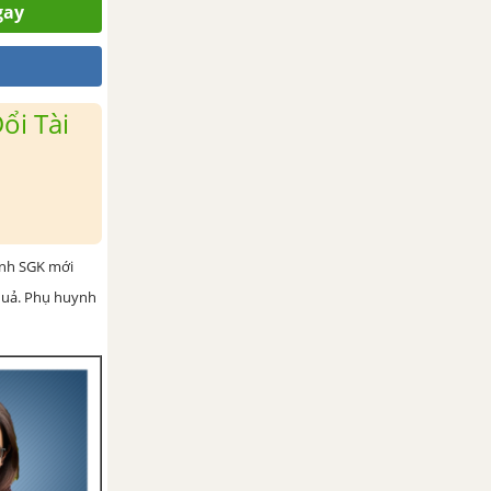
gay
ổi Tài
ình SGK mới
 quả. Phụ huynh