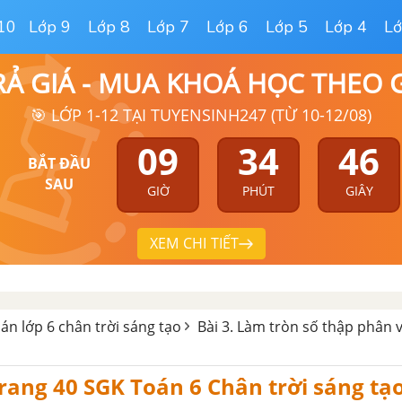
10
Lớp 9
Lớp 8
Lớp 7
Lớp 6
Lớp 5
Lớp 4
Lớ
RẢ GIÁ - MUA KHOÁ HỌC THEO
🎯 LỚP 1-12 TẠI TUYENSINH247 (TỪ 10-12/08)
09
34
45
BẮT ĐẦU
SAU
GIỜ
PHÚT
GIÂY
XEM CHI TIẾT
oán lớp 6 chân trời sáng tạo
Bài 3. Làm tròn số thập phân 
 trang 40 SGK Toán 6 Chân trời sáng tạ