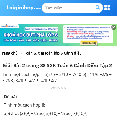
Trang chủ
Toán 6, giải toán lớp 6 Cánh diều
Giải Bài 2 trang 38 SGK Toán 6 Cánh Diều Tập 2
Tính một cách hợp lí: a)2/ 9+-3/10 +-7/10 b) --11/6 +2/5 +
-1/6 c) -5/8 +12/7 +13/8 +2/7
QUẢNG CÁO
Đề bài
Tính một cách hợp lí:
a)\(\frac{2}{9}+ \frac{-3}{10}+ \frac{-7}{10}\)