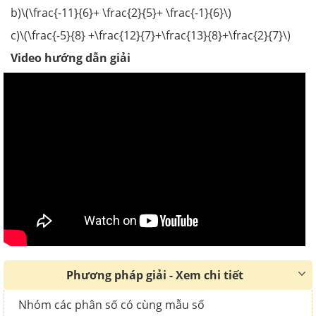
b)\(\frac{-11}{6}+ \frac{2}{5}+ \frac{-1}{6}\)
c)\(\frac{-5}{8} +\frac{12}{7}+\frac{13}{8}+\frac{2}{7}\)
Video hướng dẫn giải
Phương pháp giải - Xem chi tiết
Nhóm các phân số có cùng mẫu số