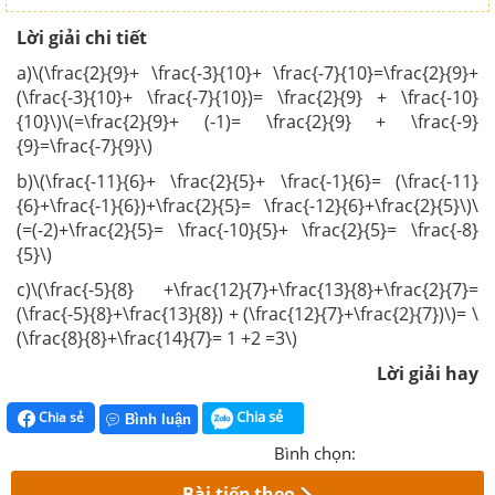
Lời giải chi tiết
a)\(\frac{2}{9}+ \frac{-3}{10}+ \frac{-7}{10}=\frac{2}{9}+
(\frac{-3}{10}+ \frac{-7}{10})= \frac{2}{9} + \frac{-10}
{10}\)\(=\frac{2}{9}+ (-1)= \frac{2}{9} + \frac{-9}
{9}=\frac{-7}{9}\)
b)\(\frac{-11}{6}+ \frac{2}{5}+ \frac{-1}{6}= (\frac{-11}
{6}+\frac{-1}{6})+\frac{2}{5}= \frac{-12}{6}+\frac{2}{5}\)\
(=(-2)+\frac{2}{5}= \frac{-10}{5}+ \frac{2}{5}= \frac{-8}
{5}\)
c)\(\frac{-5}{8} +\frac{12}{7}+\frac{13}{8}+\frac{2}{7}=
(\frac{-5}{8}+\frac{13}{8}) + (\frac{12}{7}+\frac{2}{7})\)= \
(\frac{8}{8}+\frac{14}{7}= 1 +2 =3\)
Lời giải hay
Chia sẻ
Chia sẻ
Bình luận
Bình chọn:
Bài tiếp theo