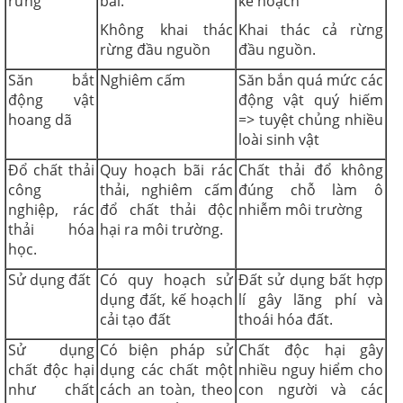
rừng
bãi.
kế hoạch
Không khai thác
Khai thác cả rừng
rừng đầu nguồn
đầu nguồn.
Săn bắt
Nghiêm cấm
Săn bắn quá mức các
động vật
động vật quý hiếm
hoang dã
=> tuyệt chủng nhiều
loài sinh vật
Đổ chất thải
Quy hoạch bãi rác
Chất thải đổ không
công
thải, nghiêm cấm
đúng chỗ làm ô
nghiệp, rác
đổ chất thải độc
nhiễm môi trường
thải hóa
hại ra môi trường.
học.
Sử dụng đất
Có quy hoạch sử
Đất sử dụng bất hợp
dụng đất, kế hoạch
lí gây lãng phí và
cải tạo đất
thoái hóa đất.
Sử dụng
Có biện pháp sử
Chất độc hại gây
chất độc hại
dụng các chất một
nhiều nguy hiểm cho
như chất
cách an toàn, theo
con người và các