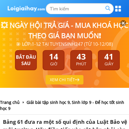
💥 NGÀY HỘI TRẢ GIÁ - MUA KHOÁ HỌC
THEO GIÁ BẠN MUỐN❗
🎯 LỚP 1-12 TẠI TUYENSINH247 (TỪ 10-12/08)
14
43
40
BẮT ĐẦU
SAU
GIỜ
PHÚT
GIÂY
XEM CHI TIẾT
Trang chủ
Giải bài tập sinh học 9, Sinh lớp 9 - Để học tốt sinh
học 9
Bảng 61 đưa ra một số qui định của Luật Bảo vệ