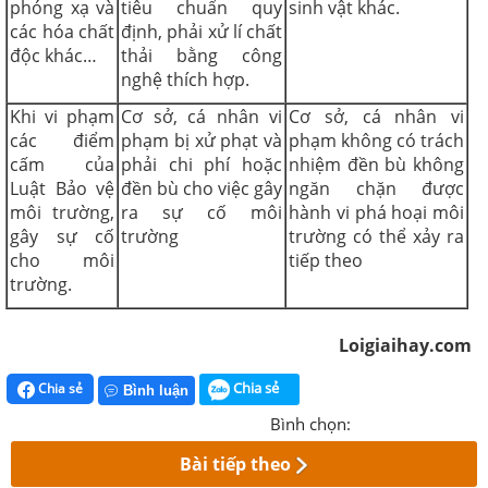
phóng xạ và
tiêu chuẩn quy
sinh vật khác.
các hóa chất
định, phải xử lí chất
độc khác…
thải bằng công
nghệ thích hợp.
Khi vi phạm
Cơ sở, cá nhân vi
Cơ sở, cá nhân vi
các điểm
phạm bị xử phạt và
phạm không có trách
cấm của
phải chi phí hoặc
nhiệm đền bù không
Luật Bảo vệ
đền bù cho việc gây
ngăn chặn được
môi trường,
ra sự cố môi
hành vi phá hoại môi
gây sự cố
trường
trường có thể xảy ra
cho môi
tiếp theo
trường.
Loigiaihay.com
Chia sẻ
Chia sẻ
Bình luận
Bình chọn:
Bài tiếp theo