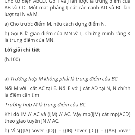
Cho tứ diện ABCD. Gọi I và J lần lượt là trung điểm của
AB và CD. Một mặt phẳng IJ cắt các cạnh AD và BC lần
lượt tại N và M.
a) Cho trước điểm M, nêu cách dựng điểm N.
b) Gọi K là giao điểm của MN và IJ. Chứng minh rằng K
là trung điểm của MN.
Lời giải chi tiết
(h.100)
a)
Trường hợp M không phải là trung điểm của BC
Nối M với I cắt AC tại E. Nối E với J cắt AD tại N, N chính
là điểm cần tìm
Trường hợp M là trung điểm của BC.
Khi đó IM // AC và (IJM) // AC. Vậy mp(IJM) cắt mp(ACD)
theo giao tuyến JN // AC.
b) Vì \({{IA} \over {JD}} = {{IB} \over {JC}} = {{AB} \over