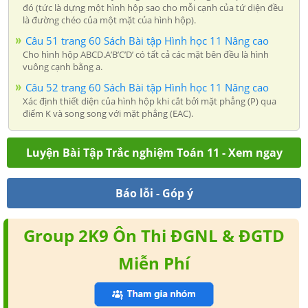
đó (tức là dựng một hình hộp sao cho mỗi cạnh của tứ diện đều
là đường chéo của một mặt của hình hộp).
Câu 51 trang 60 Sách Bài tập Hình học 11 Nâng cao
Cho hình hộp ABCD.A’B’C’D’ có tất cả các mặt bên đều là hình
vuông cạnh bằng a.
Câu 52 trang 60 Sách Bài tập Hình học 11 Nâng cao
Xác định thiết diện của hình hộp khi cắt bởi mặt phẳng (P) qua
điểm K và song song với mặt phẳng (EAC).
Luyện Bài Tập Trắc nghiệm Toán 11 - Xem ngay
Báo lỗi - Góp ý
Group 2K9 Ôn Thi ĐGNL & ĐGTD
Miễn Phí