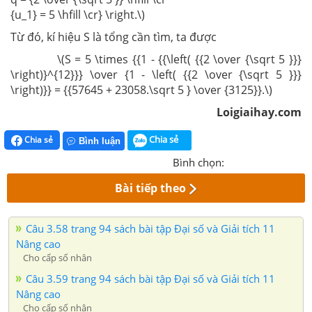
{u_1} = 5 \hfill \cr} \right.\)
Từ đó, kí hiệu S là tổng cần tìm, ta được
\(S = 5 \times {{1 - {{\left( {{2 \over {\sqrt 5 }}}
\right)}^{12}}} \over {1 - \left( {{2 \over {\sqrt 5 }}}
\right)}} = {{57645 + 23058.\sqrt 5 } \over {3125}}.\)
Loigiaihay.com
Chia sẻ
Chia sẻ
Bình luận
Bình chọn:
Bài tiếp theo
Câu 3.58 trang 94 sách bài tập Đại số và Giải tích 11
Nâng cao
Cho cấp số nhân
Câu 3.59 trang 94 sách bài tập Đại số và Giải tích 11
Nâng cao
Cho cấp số nhân