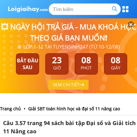
💥 NGÀY HỘI TRẢ GIÁ - MUA KHOÁ HỌC
THEO GIÁ BẠN MUỐN❗
🎯 LỚP 1-12 TẠI TUYENSINH247 (TỪ 10-12/08)
23
08
07
BẮT ĐẦU
SAU
GIỜ
PHÚT
GIÂY
XEM CHI TIẾT
Trang chủ
Giải SBT toán hình học và đại số 11 nâng cao
Câu 3.57 trang 94 sách bài tập Đại số và Giải tích
11 Nâng cao