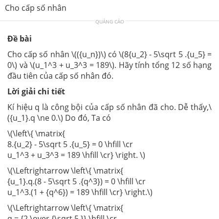
Cho cấp số nhân
QUẢNG CÁO
Đề bài
Cho cấp số nhân \(({u_n})\) có \(8{u_2} - 5\sqrt 5 .{u_5} =
0\) và \(u_1^3 + u_3^3 = 189\). Hãy tính tổng 12 số hạng
đầu tiên của cấp số nhân đó.
Lời giải chi tiết
Kí hiệu q là công bội của cấp số nhân đã cho. Dễ thấy,\
({u_1}.q \ne 0.\) Do đó, Ta có
\(\left\{ \matrix{
8.{u_2} - 5\sqrt 5 .{u_5} = 0 \hfill \cr
u_1^3 + u_3^3 = 189 \hfill \cr} \right. \)
\(\Leftrightarrow \left\{ \matrix{
{u_1}.q.(8 - 5\sqrt 5 .{q^3}) = 0 \hfill \cr
u_1^3.(1 + {q^6}) = 189 \hfill \cr} \right.\)
\(\Leftrightarrow \left\{ \matrix{
q = {2 \over {\sqrt 5 }} \hfill \cr