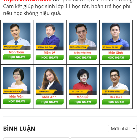
Cam kết giúp học sinh lớp 11 học tốt, hoàn trả học phí
nếu học không hiệu quả.
BÌNH LUẬN