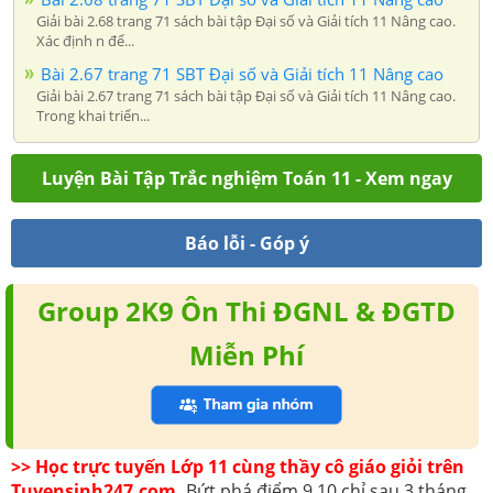
Giải bài 2.68 trang 71 sách bài tập Đại số và Giải tích 11 Nâng cao.
Xác định n để...
Bài 2.67 trang 71 SBT Đại số và Giải tích 11 Nâng cao
Giải bài 2.67 trang 71 sách bài tập Đại số và Giải tích 11 Nâng cao.
Trong khai triển...
Luyện Bài Tập Trắc nghiệm Toán 11 - Xem ngay
Báo lỗi - Góp ý
Group 2K9 Ôn Thi ĐGNL & ĐGTD
Miễn Phí
>> Học trực tuyến Lớp 11 cùng thầy cô giáo giỏi trên
Tuyensinh247.com.
Bứt phá điểm 9,10 chỉ sau 3 tháng.