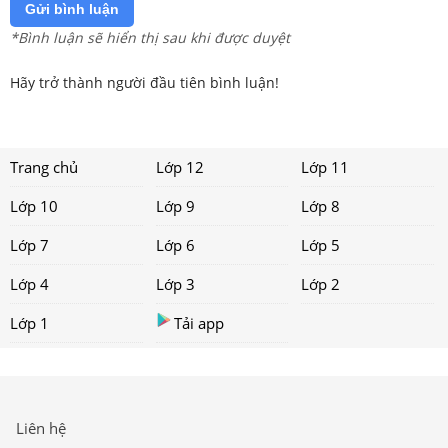
Gửi bình luận
*Bình luận sẽ hiển thị sau khi được duyệt
Hãy trở thành người đầu tiên bình luận!
Trang chủ
Lớp 12
Lớp 11
Lớp 10
Lớp 9
Lớp 8
Lớp 7
Lớp 6
Lớp 5
Lớp 4
Lớp 3
Lớp 2
Lớp 1
Tải app
Liên hệ