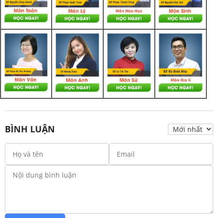
BÌNH LUẬN