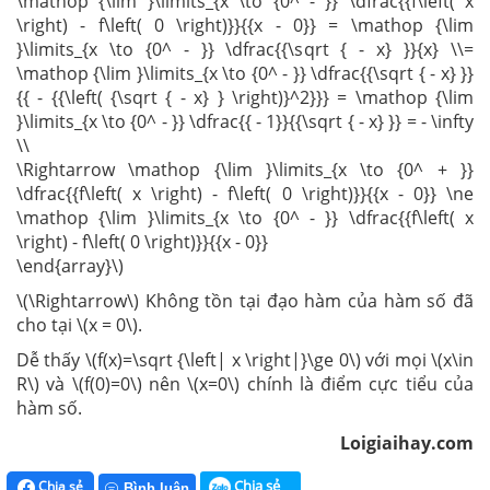
\mathop {\lim }\limits_{x \to {0^ - }} \dfrac{{f\left( x
\right) - f\left( 0 \right)}}{{x - 0}} = \mathop {\lim
}\limits_{x \to {0^ - }} \dfrac{{\sqrt { - x} }}{x} \\=
\mathop {\lim }\limits_{x \to {0^ - }} \dfrac{{\sqrt { - x} }}
{{ - {{\left( {\sqrt { - x} } \right)}^2}}} = \mathop {\lim
}\limits_{x \to {0^ - }} \dfrac{{ - 1}}{{\sqrt { - x} }} = - \infty
\\
\Rightarrow \mathop {\lim }\limits_{x \to {0^ + }}
\dfrac{{f\left( x \right) - f\left( 0 \right)}}{{x - 0}} \ne
\mathop {\lim }\limits_{x \to {0^ - }} \dfrac{{f\left( x
\right) - f\left( 0 \right)}}{{x - 0}}
\end{array}\)
\(\Rightarrow\) Không tồn tại đạo hàm của hàm số đã
cho tại \(x = 0\).
Dễ thấy \(f(x)=\sqrt {\left| x \right|}\ge 0\) với mọi \(x\in
R\) và \(f(0)=0\) nên \(x=0\) chính là điểm cực tiểu của
hàm số.
Loigiaihay.com
Chia sẻ
Chia sẻ
Bình luận