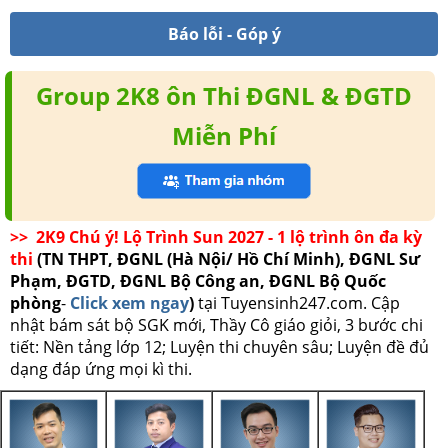
Báo lỗi - Góp ý
Group 2K8 ôn Thi ĐGNL & ĐGTD
Miễn Phí
>> 2K9 Chú ý! Lộ Trình Sun 2027 - 1 lộ trình ôn đa kỳ
thi
(TN THPT, ĐGNL (Hà Nội/ Hồ Chí Minh), ĐGNL Sư
Phạm, ĐGTD, ĐGNL Bộ Công an, ĐGNL Bộ Quốc
phòng
-
Click xem ngay
)
tại Tuyensinh247.com.
Cập
nhật bám sát bộ SGK mới, Thầy Cô giáo giỏi, 3 bước chi
tiết: Nền tảng lớp 12; Luyện thi chuyên sâu; Luyện đề đủ
dạng đáp ứng mọi kì thi.