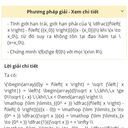
Phương pháp giải - Xem chi tiết
- Tính giới hạn trái, giới hạn phải của \( \dfrac{{f\left(
x \right) - f\left( {{x_0}} \right)}}{{x - {x_0}}}\) khi \(x \to
x_0\), từ đó suy ra không tồn tại đạo hàm tại \
(x=x_0\).
- Chứng minh \(f(x)\ge f(0)\) với mọi \(x\in R\).
Lời giải chi tiết
Ta có:
\(\begin{array}{l}y = f\left( x \right) = \sqrt {\left| x
\right|} = \left\{ \begin{array}{l}\sqrt x \,\,khi\,\,x \ge
0\\\sqrt { - x} \,\,khi\,\,x < 0\end{array} \right.\\
\mathop {\lim }\limits_{{0^ + }} \dfrac{{f\left( x \right) -
f\left( 0 \right)}}{{x - 0}} = \mathop {\lim }\limits_{x \to
{0^ + }} \dfrac{{\sqrt x }}{x} = \mathop {\lim }\limits_{x
\to {0^ + }} \dfrac{1}{{\sqrt x }} = + \infty \\