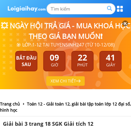
💥 NGÀY HỘI TRẢ GIÁ - MUA KHOÁ HỌC
THEO GIÁ BẠN MUỐN❗
🎯 LỚP 1-12 TẠI TUYENSINH247 (TỪ 10-12/08)
09
22
41
BẮT ĐẦU
SAU
GIỜ
PHÚT
GIÂY
XEM CHI TIẾT
Trang chủ
Toán 12 - Giải toán 12, giải bài tập toán lớp 12 đại số,
hình học
Giải bài 3 trang 18 SGK Giải tích 12