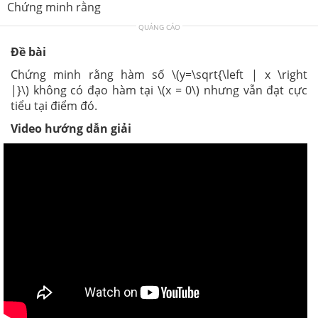
Chứng minh rằng
QUẢNG CÁO
Đề bài
Chứng minh rằng hàm số \(y=\sqrt{\left | x \right
|}\) không có đạo hàm tại \(x = 0\) nhưng vẫn đạt cực
tiểu tại điểm đó.
Video hướng dẫn giải