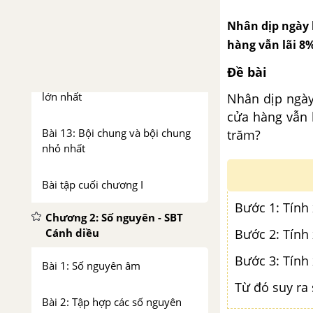
Nhân dịp ngày 
Bài 11: Phân tích một số ra thừa
hàng vẫn lãi 8
số nguyên tố
Đề bài
Bài 12: Ước chung và ước chung
lớn nhất
Nhân dịp ngày
cửa hàng vẫn 
Bài 13: Bội chung và bội chung
trăm?
nhỏ nhất
Bài tập cuối chương I
Bước 1: Tính
Chương 2: Số nguyên - SBT
Cánh diều
Bước 2: Tính
Bước 3: Tính
Bài 1: Số nguyên âm
Từ đó suy ra
Bài 2: Tập hợp các số nguyên