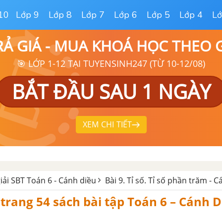
10
Lớp 9
Lớp 8
Lớp 7
Lớp 6
Lớp 5
Lớp 4
Lớ
RẢ GIÁ - MUA KHOÁ HỌC THEO
🎯 LỚP 1-12 TẠI TUYENSINH247 (TỪ 10-12/08)
BẮT ĐẦU SAU 1 NGÀY
XEM CHI TIẾT
giải SBT Toán 6 - Cánh diều
Bài 9. Tỉ số. Tỉ số phần trăm - 
7 trang 54 sách bài tập Toán 6 – Cánh 