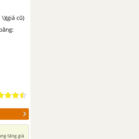
\)(giá cũ)
 bằng:
àng tăng giá