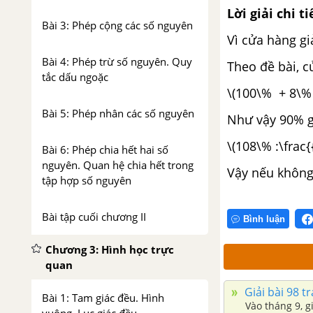
Lời giải chi ti
Bài 3: Phép cộng các số nguyên
Vì cửa hàng gi
Bài 4: Phép trừ số nguyên. Quy
Theo đề bài, c
tắc dấu ngoặc
\(100\% + 8\% 
Bài 5: Phép nhân các số nguyên
Như vậy 90% g
\(108\% :\frac{
Bài 6: Phép chia hết hai số
nguyên. Quan hệ chia hết trong
Vậy nếu không 
tập hợp số nguyên
Bài tập cuối chương II
Bình luận
Chương 3: Hình học trực
quan
Giải bài 98 t
Bài 1: Tam giác đều. Hình
Vào tháng 9, g