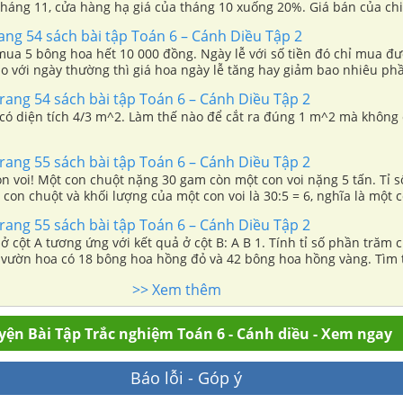
tháng 11, cửa hàng hạ giá của tháng 10 xuống 20%. Giá bán của ch
1 là bao nhiêu tiền?
rang 54 sách bài tập Toán 6 – Cánh Diều Tập 2
ua 5 bông hoa hết 10 000 đồng. Ngày lễ với số tiền đó chỉ mua đ
So với ngày thường thì giá hoa ngày lễ tăng hay giảm bao nhiêu ph
trang 54 sách bài tập Toán 6 – Cánh Diều Tập 2
có diện tích 4/3 m^2. Làm thế nào để cắt ra đúng 1 m^2 mà không
trang 55 sách bài tập Toán 6 – Cánh Diều Tập 2
 voi! Một con chuột nặng 30 gam còn một con voi nặng 5 tấn. Tỉ s
con chuột và khối lượng của một con voi là 30:5 = 6, nghĩa là một 
con voi! Em có tin như vậy không? Sai lầm là ở chỗ nào?
trang 55 sách bài tập Toán 6 – Cánh Diều Tập 2
ng ứng với kết quả ở cột B: A B 1. Tính tỉ số phần trăm của hai số 49
g vườn hoa có 18 bông hoa hồng đỏ và 42 bông hoa hồng vàng. Tìm 
bông hoa hồng đỏ và số bông hoa hồng vàng. 3. Lớp 6A có số học s
>> Xem thêm
h cả lớp. Tỉ số phần trăm giữa số học sinh nữ và số học sinh nam c
yện Bài Tập Trắc nghiệm Toán 6 - Cánh diều - Xem ngay
Báo lỗi - Góp ý