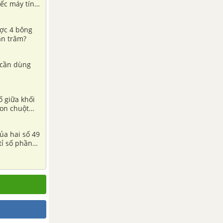
iếc máy tính
ược 4 bông
ần trăm?
 cần dùng
ố giữa khối
con chuột
tỉ số phần
inh nữ chiếm
ủa lớp 6A là