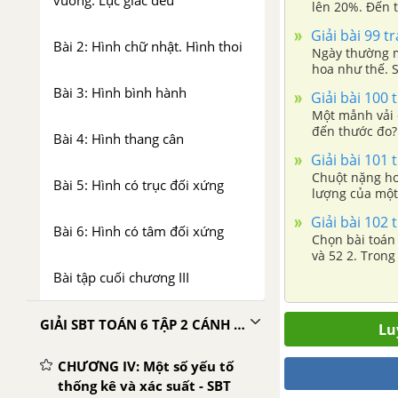
vuông. Lục giác đều
lên 20%. Đến 
đó vào tháng 1
Giải bài 99 t
Bài 2: Hình chữ nhật. Hình thoi
Ngày thường m
hoa như thế. 
Bài 3: Hình bình hành
Giải bài 100 
Một månh vải 
đến thước đo?
Bài 4: Hình thang cân
Giải bài 101 
Chuột nặng hon
Bài 5: Hình có trục đối xứng
lượng của một 
nặng bằng sáu 
Giải bài 102 
Bài 6: Hình có tâm đối xứng
Chọn bài toán ở cột A tươ
và 52 2. Tron
trăm giữa số 
Bài tập cuối chương III
40% số học sin
bao nhiêu?
GIẢI SBT TOÁN 6 TẬP 2 CÁNH DIỀU
Lu
CHƯƠNG IV: Một số yếu tố
thống kê và xác suất - SBT