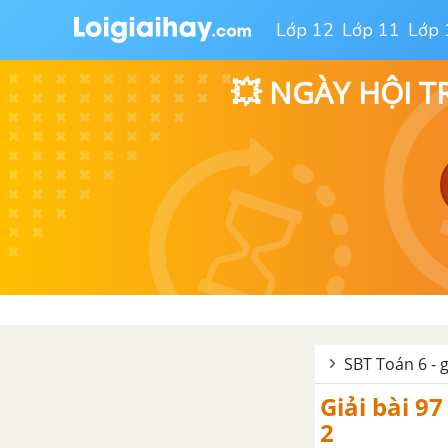
số tự nhiên
Lớp 12
Lớp 11
Lớp 
Bài 5: Phép tính lũy thừa với số
💥 NGÀY HỘI T
mũ tự nhiên
Bài 6: Thứ tự thực hiện các phép
tính
Bài 7: Quan hệ chia hết. Tính
chất chia hết
Bài 8: Dấu hiệu chia hết cho 2,
cho 5
SBT Toán 6 - 
Bài 9: Dấu hiệu chia hết cho 3,
cho 9
Giải bài 9
2
Bài 10: Số nguyên tố