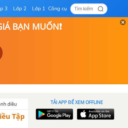
p 3
Lớp 2
Lớp 1
Công cụ
 GIÁ BẠN MUỐN❗
TẢI APP ĐỂ XEM OFFLINE
Cánh diều
Diều Tập