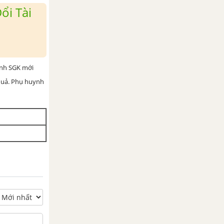
ổi Tài
ình SGK mới
 quả. Phụ huynh