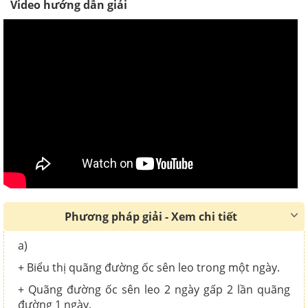
Video hướng dẫn giải
Phương pháp giải - Xem chi tiết
a)
+ Biểu thị quãng đường ốc sên leo trong một ngày.
+ Quãng đường ốc sên leo 2 ngày gấp 2 lần quãng
đường 1 ngày.