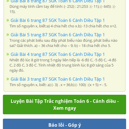
Giải Bài 8 trang 87 SGK Toán 6 Cánh Diều Tập 1
Dùng máy tính cầm tay để tính: (- 252) : 21;253 : (- 11); (- 645) : (-
15).
Giải Bài 6 trang 87 SGK Toán 6 Cánh Diều Tập 1
Tìm số nguyên x, biết:a) 4 chia hết cho x.b) -13 chia hết cho x+2.
Giải Bài 5 trang 87 SGK Toán 6 Cánh Diều Tập 1
Trong các phát biểu sau đây phát biểu nào đúng, phát biểu nào
sai? Giải thích. a) – 36 chia hết cho – 9; b) – 18 chia hết cho 5.
Giải Bài 4 trang 87 SGK Toán 6 Cánh Diều Tập 1
Nhiệt độ lúc 8 giờ trong 5 ngày liên tiếp là -6 độ C, -5 độ C, -4 độ
C, 2 độ C, 3 độ C. Tính nhiệt độ trung bình lúc 8 giờ sáng của 5
ngày đó.
Giải Bài 3 trang 87 SGK Toán 6 Cánh Diều Tập 1
Tìm số nguyên x, biết: a) (- 3) . x = 36;b) (- 100) : (x + 5) = - 5.
Luyện Bài Tập Trắc nghiệm Toán 6 - Cánh diều -
Xem ngay
Báo lỗi - Góp ý