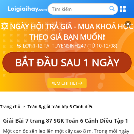
💥 NGÀY HỘI TRẢ GIÁ - MUA KHOÁ HỌC
THEO GIÁ BẠN MUỐN❗
🎯 LỚP 1-12 TẠI TUYENSINH247 (TỪ 10-12/08)
BẮT ĐẦU SAU 1 NGÀY
XEM CHI TIẾT
Trang chủ
Toán 6, giải toán lớp 6 Cánh diều
Giải Bài 7 trang 87 SGK Toán 6 Cánh Diều Tập 1
Một con ốc sên leo lên một cây cao 8 m. Trong mỗi ngày