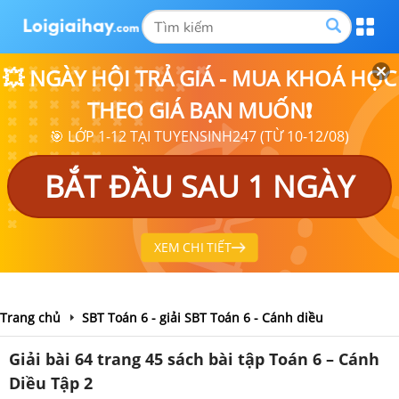
💥 NGÀY HỘI TRẢ GIÁ - MUA KHOÁ HỌC
THEO GIÁ BẠN MUỐN❗
🎯 LỚP 1-12 TẠI TUYENSINH247 (TỪ 10-12/08)
BẮT ĐẦU SAU 1 NGÀY
XEM CHI TIẾT
Trang chủ
SBT Toán 6 - giải SBT Toán 6 - Cánh diều
Giải bài 64 trang 45 sách bài tập Toán 6 – Cánh
Diều Tập 2