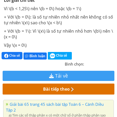
Lời giải chi tiết
Vì \(b < 1,25\) nên \(b = 0\) hoặc \(b = 1\)
+ Với \(b = 0\): là số tự nhiên nhỏ nhất nên không có số
tự nhiên \(x\) sao cho \(x < b\)
+ Với \(b = 1\): Vì \(x\) là số tự nhiên nhỏ hơn \(b\) nên \
(x = 0\)
Vậy \(x = 0\)
Chia sẻ
Chia sẻ
Bình luận
Bình chọn:
Tải về
Bài tiếp theo
Giải bài 65 trang 45 sách bài tập Toán 6 – Cánh Diều
Tập 2
a) Tìm các số thập phân x có một chữ số ở phần thập phân sao