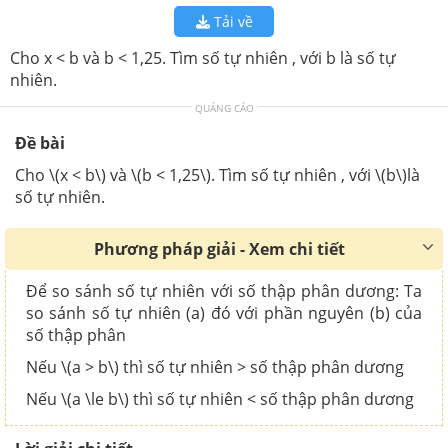
Tải về
Cho x < b và b < 1,25. Tìm số tự nhiên , với b là số tự
nhiên.
QUẢNG CÁO
Đề bài
Cho \(x < b\) và \(b < 1,25\). Tìm số tự nhiên , với \(b\)là
số tự nhiên.
Phương pháp giải - Xem chi tiết
Để so sánh số tự nhiên với số thập phân dương: Ta
so sánh số tự nhiên (a) đó với phần nguyên (b) của
số thập phân
Nếu \(a > b\) thì số tự nhiên > số thập phân dương
Nếu \(a \le b\) thì số tự nhiên < số thập phân dương