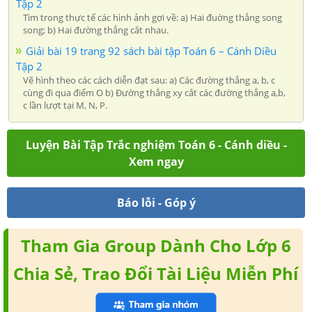
Tập 2
Tìm trong thực tế các hình ảnh gợi về: a) Hai đuờng thẳng song
song; b) Hai đường thẳng cắt nhau.
Giải bài 19 trang 92 sách bài tập Toán 6 – Cánh Diều
Tập 2
Vẽ hình theo các cách diễn đạt sau: a) Các đường thẳng a, b, c
cùng đi qua điểm O b) Đường thẳng xy cắt các đường thẳng a,b,
c lần lượt tại M, N, P.
Luyện Bài Tập Trắc nghiệm Toán 6 - Cánh diều -
Xem ngay
Báo lỗi - Góp ý
Tham Gia Group Dành Cho Lớp 6
Chia Sẻ, Trao Đổi Tài Liệu Miễn Phí