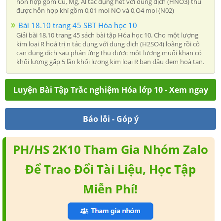
hỗn hợp gồm Cu, Mg, Al tác dụng hết với dung dịch (HNO3) thu
được hỗn hợp khí gồm 0,01 mol NO và 0,O4 mol (N02)
Bài 18.10 trang 45 SBT Hóa học 10
Giải bài 18.10 trang 45 sách bài tập Hóa học 10. Cho một lượng
kim loại R hoá trị n tác dụng với dung dịch (H2SO4) loãng rồi cô
cạn dung dịch sau phản ứng thu được một lượng muối khan có
khối lượng gấp 5 lần khối lượng kim loại R ban đầu đem hoà tan.
Luyện Bài Tập Trắc nghiệm Hóa lớp 10 - Xem ngay
Báo lỗi - Góp ý
PH/HS 2K10 Tham Gia Nhóm Zalo
Để Trao Đổi Tài Liệu, Học Tập
Miễn Phí!