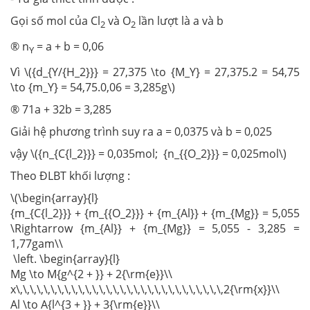
Gọi số mol của Cl
và O
lần lượt là a và b
2
2
® n
= a + b = 0,06
Y
Vì \({d_{Y/{H_2}}} = 27,375 \to {M_Y} = 27,375.2 = 54,75
\to {m_Y} = 54,75.0,06 = 3,285g\)
® 71a + 32b = 3,285
Giải hệ phương trình suy ra a = 0,0375 và b = 0,025
vậy \({n_{C{l_2}}} = 0,035mol; {n_{{O_2}}} = 0,025mol\)
Theo ĐLBT khối lượng :
\(\begin{array}{l}
{m_{C{l_2}}} + {m_{{O_2}}} + {m_{Al}} + {m_{Mg}} = 5,055
\Rightarrow {m_{Al}} + {m_{Mg}} = 5,055 - 3,285 =
1,77gam\\
\left. \begin{array}{l}
Mg \to M{g^{2 + }} + 2{\rm{e}}\\
x\,\,\,\,\,\,\,\,\,\,\,\,\,\,\,\,\,\,\,\,\,\,\,\,\,\,\,\,\,\,2{\rm{x}}\\
Al \to A{l^{3 + }} + 3{\rm{e}}\\