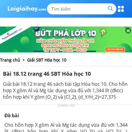
Trang chủ
Giải SBT Hóa học 10
Bài 18.12 trang 46 SBT Hóa học 10
Giải bài 18.12 trang 46 sách bài tập Hóa học 10. Cho hỗn
hợp X gồm Al và Mg tác dụng vừa đủ với 1,344 lít (đktc)
hỗn hợp khí Y gồm (O_2) và (Cl_2), (d_Y/H_2)=27,375
QUẢNG CÁO
Đề bài
Cho hỗn hợp X gồm Al và Mg tác dụng vừa đủ với 1,344
lít (đktc) hỗn hợp khí Y gồm \(O_2\) và \(Cl_2\), \