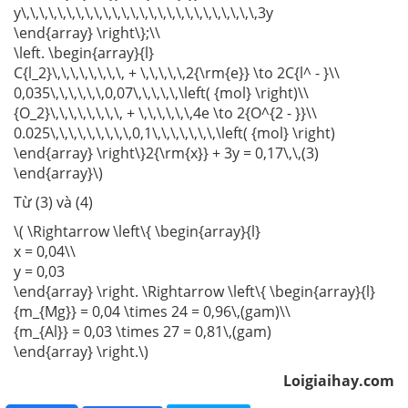
y\,\,\,\,\,\,\,\,\,\,\,\,\,\,\,\,\,\,\,\,\,\,\,\,\,\,3y
\end{array} \right\};\\
\left. \begin{array}{l}
C{l_2}\,\,\,\,\,\,\,\, + \,\,\,\,\,2{\rm{e}} \to 2C{l^ - }\\
0,035\,\,\,\,\,\,0,07\,\,\,\,\,\left( {mol} \right)\\
{O_2}\,\,\,\,\,\,\,\, + \,\,\,\,\,\,4e \to 2{O^{2 - }}\\
0.025\,\,\,\,\,\,\,\,\,0,1\,\,\,\,\,\,\,\left( {mol} \right)
\end{array} \right\}2{\rm{x}} + 3y = 0,17\,\,(3)
\end{array}\)
Từ (3) và (4)
\( \Rightarrow \left\{ \begin{array}{l}
x = 0,04\\
y = 0,03
\end{array} \right. \Rightarrow \left\{ \begin{array}{l}
{m_{Mg}} = 0,04 \times 24 = 0,96\,(gam)\\
{m_{Al}} = 0,03 \times 27 = 0,81\,(gam)
\end{array} \right.\)
Loigiaihay.com