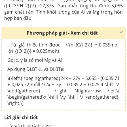
({d_{Y/{H_2}}}\) =27,375 . Sau phản ứng thu được 5,055
gam chất rắn. Tính khối lượng của Al và Mg trong hỗn
hợp ban đầu.
Phương pháp giải - Xem chi tiết
- Từ giả thiết tính được : \({n_{C{l_2}}} = 0,035mol;
{n_{{O_2}}} = 0,025mol\)
Gọi x, y là số mol Mg và Al
Áp dụng ĐLBTKL và ĐLBTe:
\(\left\{ \begin{gathered}24x + 27y = 5,055 - (0,035.71
+ 0,025.32)\hfill \\2x + 3y = 0,035.2 + 0,025.4 \hfill \\
\end{gathered} \right. \Rightarrow \left\{
\begin{gathered}x \hfill \\y \hfill \\ \end{gathered}
\right.\)
Lời giải chi tiết
- Từ giả thiết tính được :