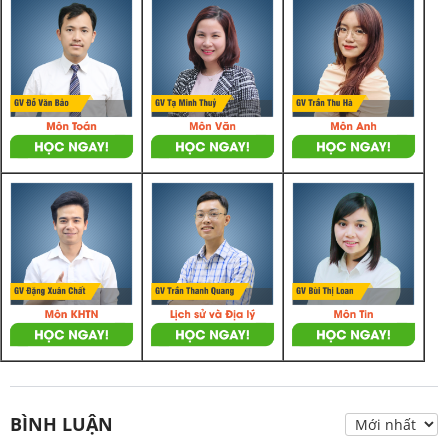
BÌNH LUẬN