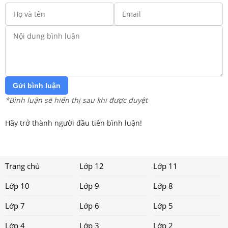
Gửi bình luận
*Bình luận sẽ hiển thị sau khi được duyệt
Hãy trở thành người đầu tiên bình luận!
Trang chủ
Lớp 12
Lớp 11
Lớp 10
Lớp 9
Lớp 8
Lớp 7
Lớp 6
Lớp 5
Lớp 4
Lớp 3
Lớp 2