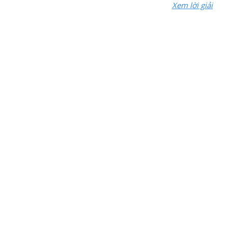
Xem lời giải