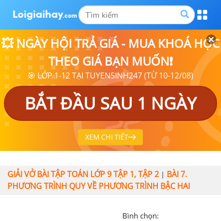
💥 NGÀY HỘI TRẢ GIÁ - MUA KHOÁ HỌC
THEO GIÁ BẠN MUỐN❗
🎯 LỚP 1-12 TẠI TUYENSINH247 (TỪ 10-12/08)
BẮT ĐẦU SAU 1 NGÀY
XEM CHI TIẾT
GIẢI VỞ BÀI TẬP TOÁN LỚP 9 TẬP 1, TẬP 2
BÀI 7.
|
PHƯƠNG TRÌNH QUY VỀ PHƯƠNG TRÌNH BẬC HAI
Bình chọn: