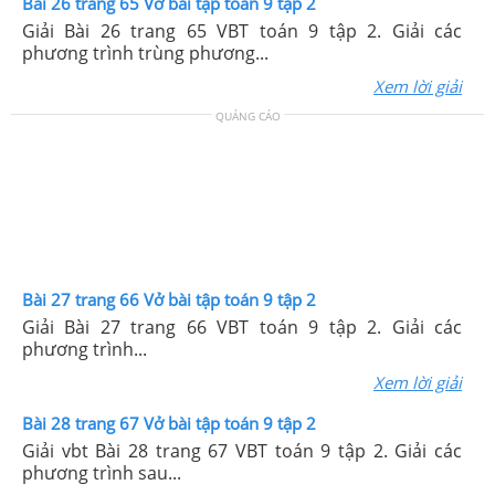
Bài 26 trang 65 Vở bài tập toán 9 tập 2
Giải Bài 26 trang 65 VBT toán 9 tập 2. Giải các
phương trình trùng phương...
Xem lời giải
QUẢNG CÁO
Bài 27 trang 66 Vở bài tập toán 9 tập 2
Giải Bài 27 trang 66 VBT toán 9 tập 2. Giải các
phương trình...
Xem lời giải
Bài 28 trang 67 Vở bài tập toán 9 tập 2
Giải vbt Bài 28 trang 67 VBT toán 9 tập 2. Giải các
phương trình sau...