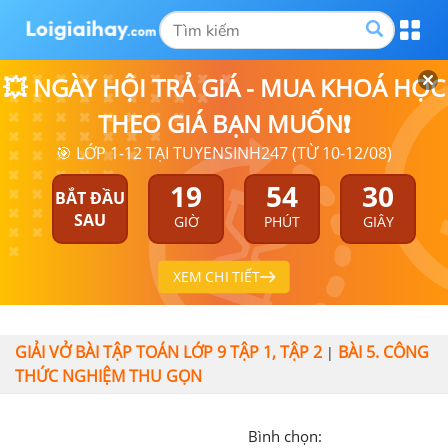
💥 NGÀY HỘI TRẢ GIÁ - MUA KHOÁ HỌC
THEO GIÁ BẠN MUỐN❗
🎯 LỚP 1-12 TẠI TUYENSINH247 (TỪ 10-12/08)
19
54
30
BẮT ĐẦU
SAU
GIỜ
PHÚT
GIÂY
XEM CHI TIẾT
GIẢI VỞ BÀI TẬP TOÁN LỚP 9 TẬP 1, TẬP 2
BÀI 5. CÔNG
|
THỨC NGHIỆM THU GỌN
Bình chọn: