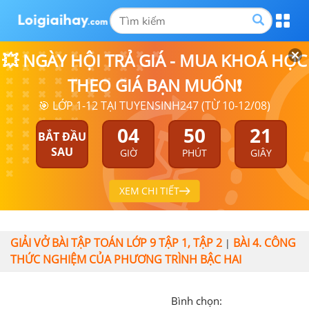
💥 NGÀY HỘI TRẢ GIÁ - MUA KHOÁ HỌC
THEO GIÁ BẠN MUỐN❗
🎯 LỚP 1-12 TẠI TUYENSINH247 (TỪ 10-12/08)
04
50
21
BẮT ĐẦU
SAU
GIỜ
PHÚT
GIÂY
XEM CHI TIẾT
GIẢI VỞ BÀI TẬP TOÁN LỚP 9 TẬP 1, TẬP 2
BÀI 4. CÔNG
|
THỨC NGHIỆM CỦA PHƯƠNG TRÌNH BẬC HAI
Bình chọn: