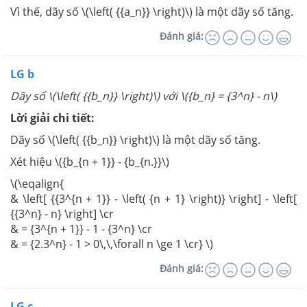
Vì thế, dãy số \(\left( {{a_n}} \right)\)
là một dãy số tăng.
Đánh giá:
LG b
Dãy số \(\left( {{b_n}} \right)\) với \({b_n} = {3^n} - n\)
Lời giải chi tiết:
Dãy số \(\left( {{b_n}} \right)\) là một dãy số tăng.
Xét hiệu \({b_{n + 1}} - {b_{n.}}\)
\(\eqalign{
& \left[ {{3^{n + 1}} - \left( {n + 1} \right)} \right] - \left[
{{3^n} - n} \right] \cr
& = {3^{n + 1}} - 1 - {3^n} \cr
& = {2.3^n} - 1 > 0\,\,\forall n \ge 1 \cr} \)
Đánh giá:
LG c