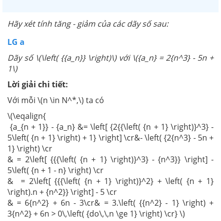
Hãy xét tính tăng - giảm của các dãy số sau:
LG a
Dãy số \(\left( {{a_n}} \right)\) với \({a_n} = 2{n^3} - 5n +
1\)
Lời giải chi tiết:
Với mỗi \(n \in N^*,\) ta có
\(\eqalign{
{a_{n + 1}} - {a_n} &= \left[ {2{{\left( {n + 1} \right)}^3} -
5\left( {n + 1} \right) + 1} \right] \cr&- \left( {2{n^3} - 5n +
1} \right) \cr
& = 2\left[ {{{\left( {n + 1} \right)}^3} - {n^3}} \right] -
5\left( {n + 1 - n} \right) \cr
& = 2\left[ {{{\left( {n + 1} \right)}^2} + \left( {n + 1}
\right).n + {n^2}} \right] - 5 \cr
& = 6{n^2} + 6n - 3\cr& = 3.\left( {{n^2} - 1} \right) +
3{n^2} + 6n > 0\,\left( {do\,\,n \ge 1} \right) \cr} \)