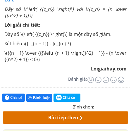
Dãy số \(\left( {{c_n}} \right)\) với \({c_n} = {n \over
{{n^2} + 1}}\)
Lời giải chi tiết:
Dãy số \(\left( {{c_n}} \right)\) là một dãy số giảm.
Xét hiệu \({c_{n + 1}} - {c_{n.}}\)
\({{n + 1} \over {{{\left( {n + 1} \right)}^2} + 1}} - {n \over
{{n^2} + 1}} < 0\)
Loigiaihay.com
Đánh giá:
Chia sẻ
Chia sẻ
Bình luận
Bình chọn:
Bài tiếp theo