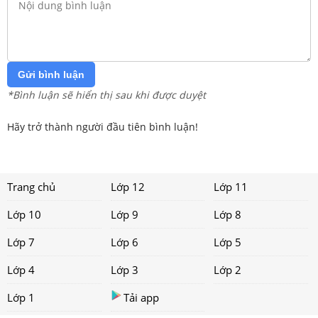
Gửi bình luận
*Bình luận sẽ hiển thị sau khi được duyệt
Hãy trở thành người đầu tiên bình luận!
Trang chủ
Lớp 12
Lớp 11
Lớp 10
Lớp 9
Lớp 8
Lớp 7
Lớp 6
Lớp 5
Lớp 4
Lớp 3
Lớp 2
Lớp 1
Tải app