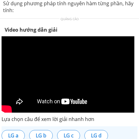
Sử dụng phương pháp tính nguyên hàm từng phần, hãy
tính:
QUẢNG CÁO
Video hướng dẫn giải
Lựa chọn câu để xem lời giải nhanh hơn
LG a
LG b
LG c
LG d