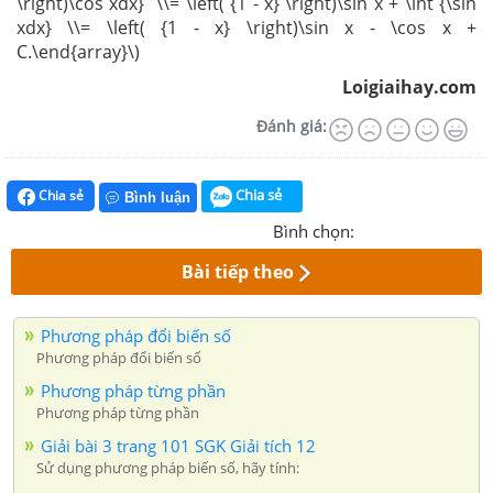
\right)\cos xdx} \\= \left( {1 - x} \right)\sin x + \int {\sin
xdx} \\= \left( {1 - x} \right)\sin x - \cos x +
C.\end{array}\)
Loigiaihay.com
Đánh giá:
Chia sẻ
Chia sẻ
Bình luận
Bình chọn:
Bài tiếp theo
Phương pháp đổi biến số
Phương pháp đổi biến số
Phương pháp từng phần
Phương pháp từng phần
Giải bài 3 trang 101 SGK Giải tích 12
Sử dụng phương pháp biến số, hãy tính: