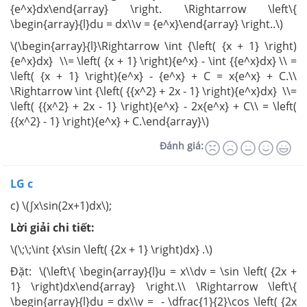
{e^x}dx\end{array} \right. \Rightarrow \left\{
\begin{array}{l}du = dx\\v = {e^x}\end{array} \right..\)
\(\begin{array}{l}\Rightarrow \int {\left( {x + 1} \right)
{e^x}dx} \\= \left( {x + 1} \right){e^x} - \int {{e^x}dx} \\ =
\left( {x + 1} \right){e^x} - {e^x} + C = x{e^x} + C.\\
\Rightarrow \int {\left( {{x^2} + 2x - 1} \right){e^x}dx} \\=
\left( {{x^2} + 2x - 1} \right){e^x} - 2x{e^x} + C\\ = \left(
{{x^2} - 1} \right){e^x} + C.\end{array}\)
Đánh giá:
LG c
c) \(∫x\sin(2x+1)dx\);
Lời giải chi tiết:
\(\;\;\int {x\sin \left( {2x + 1} \right)dx} .\)
Đặt: \(\left\{ \begin{array}{l}u = x\\dv = \sin \left( {2x +
1} \right)dx\end{array} \right.\\ \Rightarrow \left\{
\begin{array}{l}du = dx\\v = - \dfrac{1}{2}\cos \left( {2x