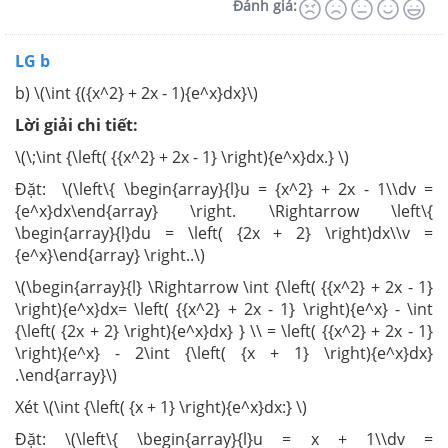
Đánh giá:
LG b
b) \(\int {({x^2} + 2x - 1){e^x}dx}\)
Lời giải chi tiết:
\(\;\int {\left( {{x^2} + 2x - 1} \right){e^x}dx.} \)
Đặt: \(\left\{ \begin{array}{l}u = {x^2} + 2x - 1\\dv =
{e^x}dx\end{array} \right. \Rightarrow \left\{
\begin{array}{l}du = \left( {2x + 2} \right)dx\\v =
{e^x}\end{array} \right..\)
\(\begin{array}{l} \Rightarrow \int {\left( {{x^2} + 2x - 1}
\right){e^x}dx= \left( {{x^2} + 2x - 1} \right){e^x} - \int
{\left( {2x + 2} \right){e^x}dx} } \\ = \left( {{x^2} + 2x - 1}
\right){e^x} - 2\int {\left( {x + 1} \right){e^x}dx}
.\end{array}\)
Xét \(\int {\left( {x + 1} \right){e^x}dx:} \)
Đặt: \(\left\{ \begin{array}{l}u = x + 1\\dv =