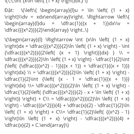
\(\;\;\int {x\ln \left( {1 + x} \right)dx.} \)
Đặt: \(\left\{ \begin{array}{l}u = \ln \left( {1 + x}
\right)\\dv = xdx\end{array}\right. \Rightarrow \left\{
\begin{array}{l}du = \dfrac{1}{{x + 1}}dx\\v =
\dfrac{{{x^2}}}{2}\end{array} \right..\)
\(\begin{array}{l} \Rightarrow \int {x\ln \left( {1 + x}
\right)dx = \dfrac{{{x^2}}}{2}\ln \left( {1 + x} \right) - \int
{\dfrac{{{x^2}}}{{2\left( {x + 1} \right)}}dx} } \\ =
\dfrac{{{x^2}}}{2}\ln \left( {1 + x} \right) - \dfrac{1}{2}\int
{\left( {\dfrac{{{x^2} - 1}}{{x + 1}} + \dfrac{1}{{x + 1}}}
\right)dx} \\ = \dfrac{{{x^2}}}{2}\ln \left( {1 + x} \right) -
\dfrac{1}{2}\int {\left( {x - 1 + \dfrac{1}{{x + 1}}}
\right)dx} \\= \dfrac{{{x^2}}}{2}\ln \left( {1 + x} \right) -
\dfrac{1}{2}\left( {\dfrac{{{x^2}}}{2} - x + \ln \left( {1 + x}
\right)} \right) + C\\ = \dfrac{{{x^2}}}{2}\ln \left( {1 + x}
\right) - \dfrac{{{x^2}}}{4} + \dfrac{x}{2} - \dfrac{1}{2}\ln
\left( {1 + x} \right) + C\\= \dfrac{1}{2}\left( {{x^2} - 1}
\right)\ln \left( {1 + x} \right) - \dfrac{{{x^2}}}{4} +
\dfrac{x}{2} + C.\end{array}\)