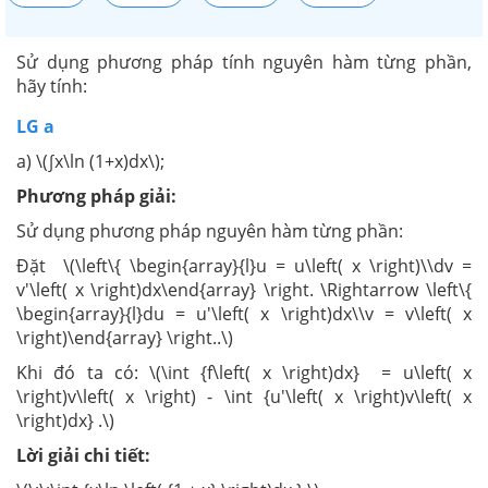
Sử dụng phương pháp tính nguyên hàm từng phần,
hãy tính:
LG a
a) \(∫x\ln (1+x)dx\);
Phương pháp giải:
Sử dụng phương pháp nguyên hàm từng phần:
Đặt \(\left\{ \begin{array}{l}u = u\left( x \right)\\dv =
v'\left( x \right)dx\end{array} \right. \Rightarrow \left\{
\begin{array}{l}du = u'\left( x \right)dx\\v = v\left( x
\right)\end{array} \right..\)
Khi đó ta có: \(\int {f\left( x \right)dx} = u\left( x
\right)v\left( x \right) - \int {u'\left( x \right)v\left( x
\right)dx} .\)
Lời giải chi tiết: