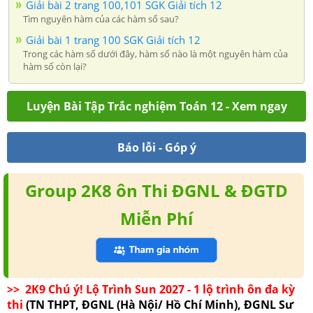
Giải bài 2 trang 100,101 SGK Giải tích 12
Tìm nguyên hàm của các hàm số sau?
Giải bài 1 trang 100 SGK Giải tích 12
Trong các hàm số dưới đây, hàm số nào là một nguyên hàm của
hàm số còn lại?
Luyện Bài Tập Trắc nghiệm Toán 12 - Xem ngay
Báo lỗi - Góp ý
Group 2K8 ôn Thi ĐGNL & ĐGTD
Miễn Phí
>> 2K9 Chú ý! Lộ Trình Sun 2027 - 1 lộ trình ôn đa kỳ
thi
(TN THPT, ĐGNL (Hà Nội/ Hồ Chí Minh), ĐGNL Sư