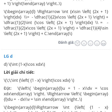
+ 1} \right)\end{array} \right..\)
\(\begin{array}{l} \Rightarrow \int {x\sin \left( {2x + 1}
\right)dx} \\= - \dfrac{1}{2}x\cos \left( {2x + 1} \right) +
\dfrac{1}{2}\int {\cos \left( {2x + 1} \right)dx} \\ = -
\dfrac{1}{2}x\cos \left( {2x + 1} \right) + \dfrac{1}{4}\sin
\left( {2x + 1} \right) + C.\end{array}\)
Đánh giá:
LG d
d) \(\int (1-x)\cos xdx\)
Lời giải chi tiết:
\(\;\;\int {\left( {1 - x} \right)\cos xdx} \)
Đặt: \(\left\{ \begin{array}{l}u = 1 - x\\dv = \cos
xdx\end{array} \right. \Rightarrow \left\{ \begin{array}
{l}du = - dx\\v = \sin x\end{array} \right..\)
\(\begin{array}{l}\Rightarrow \int {\left( {1 - x}