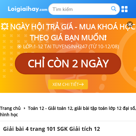
💥 NGÀY HỘI TRẢ GIÁ - MUA KHOÁ HỌC
THEO GIÁ BẠN MUỐN❗
🎯 LỚP 1-12 TẠI TUYENSINH247 (TỪ 10-12/08)
CHỈ CÒN 2 NGÀY
XEM CHI TIẾT
Trang chủ
Toán 12 - Giải toán 12, giải bài tập toán lớp 12 đại số,
hình học
Giải bài 4 trang 101 SGK Giải tích 12