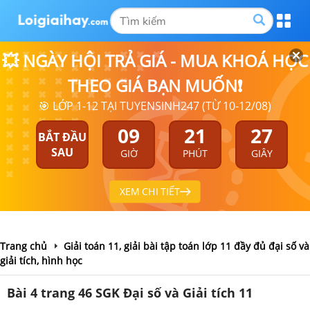
💥 NGÀY HỘI TRẢ GIÁ - MUA KHOÁ HỌC
THEO GIÁ BẠN MUỐN❗
🎯 LỚP 1-12 TẠI TUYENSINH247 (TỪ 10-12/08)
09
21
27
BẮT ĐẦU
SAU
GIỜ
PHÚT
GIÂY
XEM CHI TIẾT
Trang chủ
Giải toán 11, giải bài tập toán lớp 11 đầy đủ đại số và
giải tích, hình học
Bài 4 trang 46 SGK Đại số và Giải tích 11