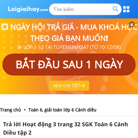
💥 NGÀY HỘI TRẢ GIÁ - MUA KHOÁ HỌC
THEO GIÁ BẠN MUỐN❗
🎯 LỚP 1-12 TẠI TUYENSINH247 (TỪ 10-12/08)
BẮT ĐẦU SAU 1 NGÀY
XEM CHI TIẾT
Trang chủ
Toán 6, giải toán lớp 6 Cánh diều
Trả lời Hoạt động 3 trang 32 SGK Toán 6 Cánh
Diều tập 2