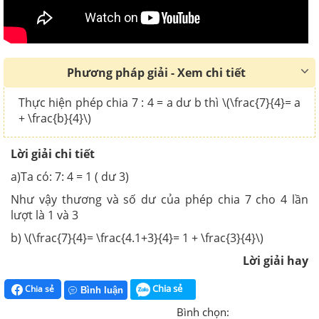
Phương pháp giải - Xem chi tiết
Thực hiện phép chia 7 : 4 = a dư b thì \(\frac{7}{4}= a
+ \frac{b}{4}\)
Lời giải chi tiết
a)Ta có: 7: 4 = 1 ( dư 3)
Như vậy thương và số dư của phép chia 7 cho 4 lần
lượt là 1 và 3
b) \(\frac{7}{4}= \frac{4.1+3}{4}= 1 + \frac{3}{4}\)
Lời giải hay
Chia sẻ
Chia sẻ
Bình luận
Bình chọn: