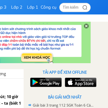
p 3
Lớp 2
Lớp 1
Công cụ
TẢI APP ĐỂ XEM OFFLINE
ương
út; 10 giờ
BÀI GIẢI MỚI NHẤT
– ta (biết 1
Giải bài 3 trang 112 SGK Toán 6 Cánh diều