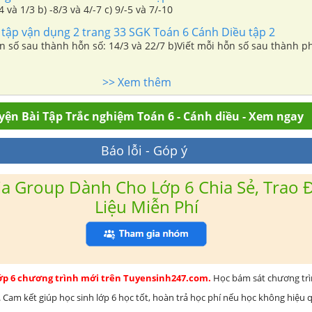
4 và 1/3 b) -8/3 và 4/-7 c) 9/-5 và 7/-10
 tập vận dụng 2 trang 33 SGK Toán 6 Cánh Diều tập 2
n số sau thành hỗn số: 14/3 và 22/7 b)Viết mỗi hỗn số sau thành ph
>> Xem thêm
yện Bài Tập Trắc nghiệm Toán 6 - Cánh diều - Xem ngay
Báo lỗi - Góp ý
a Group Dành Cho Lớp 6 Chia Sẻ, Trao Đ
Liệu Miễn Phí
lớp 6 chương trình mới trên Tuyensinh247.com.
Học bám sát chương tr
 Cam kết giúp học sinh lớp 6 học tốt, hoàn trả học phí nếu học không hiệu