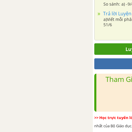
So sánh: a) -9/
Trả lời Luyện
a)Viết mỗi phâ
51/6
Lu
Tham Gi
>> Học trực tuyến 
nhất của Bộ Giáo dục.