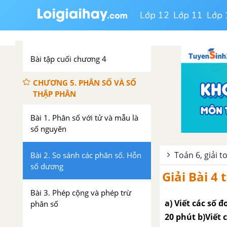
Bài 4. Xác suất thực nghiệm
Lớp 12
Lớp 11
Lớp 
trong một số trò chơi và thí
nghiệm đơn giản
Bài tập cuối chương 4
CHƯƠNG 5. PHÂN SỐ VÀ SỐ
THẬP PHÂN
Bài 1. Phân số với tử và mẫu là
số nguyên
Toán 6, giải t
Bài 2. So sánh các phân số. Hỗn
số dương
Giải Bài 4
Bài 3. Phép cộng và phép trừ
a) Viết các số đ
phân số
20 phút b)Viết c