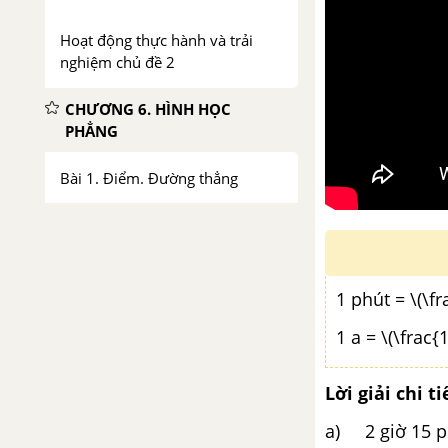
Hoạt động thực hành và trải
nghiệm chủ đề 2
CHƯƠNG 6. HÌNH HỌC
PHẲNG
Bài 1. Điểm. Đường thẳng
Bài 2. Hai đường thẳng cắt
nhau, hai đường thẳng song
song
1 phút = \(\fr
Bài 3. Đoạn thẳng.
1 a = \(\frac{
Bài 4. Tia
Lời giải chi ti
a) 2 giờ 15 phú
Bài 5. Góc