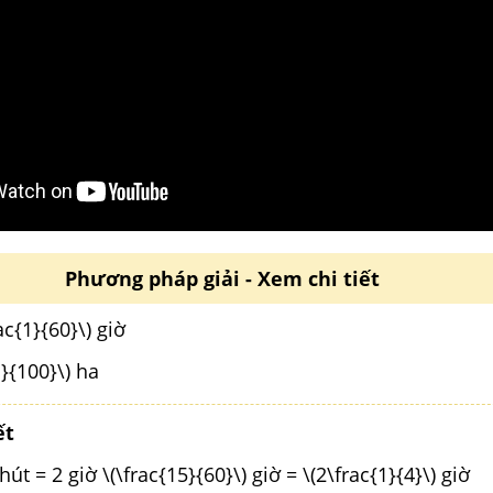
Phương pháp giải - Xem chi tiết
ac{1}{60}\) giờ
1}{100}\) ha
ết
t = 2 giờ \(\frac{15}{60}\) giờ = \(2\frac{1}{4}\) giờ