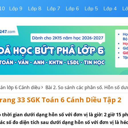
10
Lớp 9
Lớp 8
Lớp 7
Lớp 6
Lớp 5
Lớp 4
Lớ
oán lớp 6 Cánh diều
Bài 2. So sánh các phân số. Hỗn số d
 trang 33 SGK Toán 6 Cánh Diều Tập 2
o thời gian dưới dạng hỗn số với đơn vị là giờ: 2 giờ 15 ph
ác số đo diện tích sau dưới dạng hỗn số với đơn vị là héc 