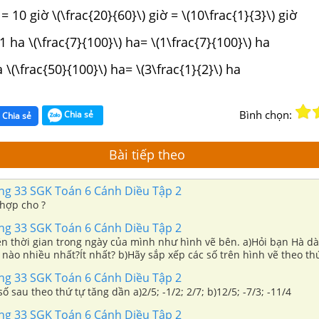
= 10 giờ \(\frac{20}{60}\) giờ = \(10\frac{1}{3}\) giờ
 ha \(\frac{7}{100}\) ha= \(1\frac{7}{100}\) ha
 \(\frac{50}{100}\) ha= \(3\frac{1}{2}\) ha
Bình chọn:
Chia sẻ
Chia sẻ
Bài tiếp theo
ang 33 SGK Toán 6 Cánh Diều Tập 2
 hợp cho ?
ang 33 SGK Toán 6 Cánh Diều Tập 2
ện thời gian trong ngày của mình như hình vẽ bên. a)Hỏi bạn Hà dà
nào nhiều nhất?Ít nhất? b)Hãy sắp xếp các số trên hình vẽ theo th
ang 33 SGK Toán 6 Cánh Diều Tập 2
Viết các phân số sau theo thứ tự tăng dần a)2/5; -1/2; 2/7; b)12/5; -7/3; -11/4
ang 33 SGK Toán 6 Cánh Diều Tập 2