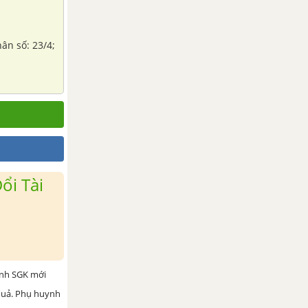
ân số: 23/4;
ổi Tài
ình SGK mới
 quả. Phụ huynh