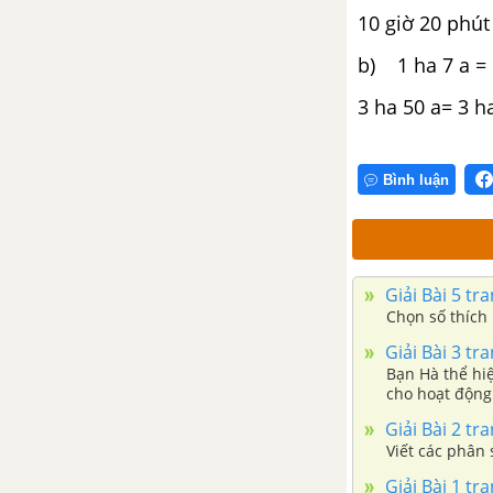
10 giờ 20 phút 
Bài tập cuối chương 6
b) 1 ha 7 a = 1
Hoạt động thực hành và trải
3 ha 50 a= 3 ha
nghiệm chủ đề 3
Bình luận
Giải Bài 5 tr
Chọn số thích
Giải Bài 3 tr
Bạn Hà thể hi
cho hoạt động 
dần.
Giải Bài 2 tr
Giải Bài 1 tr