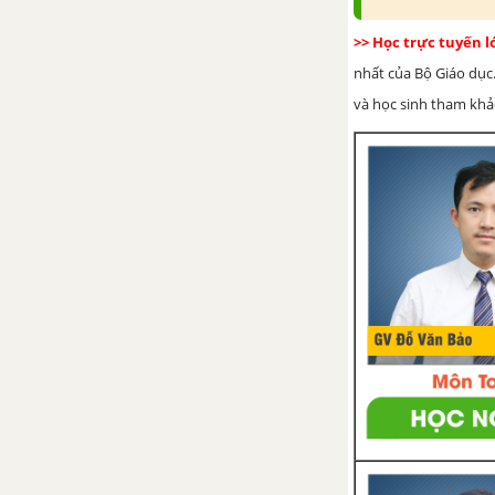
>> Học trực tuyến 
Bài tập cuối chương 6
nhất của Bộ Giáo dục.
và học sinh tham khảo 
Hoạt động thực hành và trải
nghiệm chủ đề 3