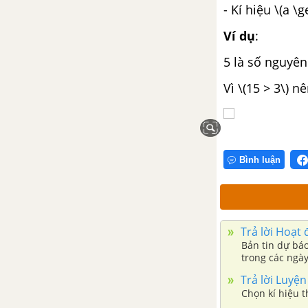
- Kí hiệu \(a \g
Bài 4. Phép nhân và phép chia
phân số
Ví dụ
:
5 là số nguyên
Bài 5. Số thập phân
Vì \(15 > 3\) nê
Bài 6. Phép cộng và phép trừ số
thập phân
Bài 7. Phép nhân, phép chia số
Bình luận
thập phân
Bài 8. Ước lượng và làm tròn số
Trả lời Hoạt 
Bài 9. Tỉ số. Tỉ số phần trăm
Bản tin dự báo
trong các ngày
Bài 10. Hai bài toán về phân số
Trả lời Luyện
Chọn kí hiệu t