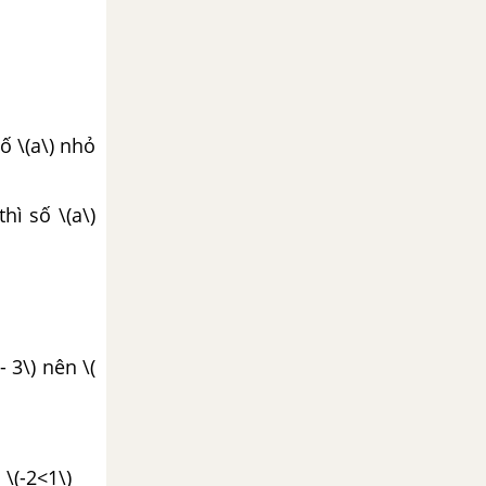
ố \(a\) nhỏ
hì số \(a\)
 3\) nên \(
\(-2<1\)