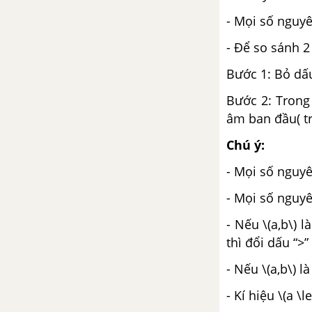
- Mọi số nguy
Bài 4. Xác suất thực nghiệm
trong một số trò chơi và thí
- Để so sánh 2
nghiệm đơn giản
Bước 1: Bỏ dấu
Bài tập cuối chương 4
Bước 2: Trong
âm ban đầu( tr
CHƯƠNG 5. PHÂN SỐ VÀ SỐ
THẬP PHÂN
Chú ý:
- Mọi số nguy
Bài 1. Phân số với tử và mẫu là
số nguyên
- Mọi số nguy
Bài 2. So sánh các phân số. Hỗn
- Nếu \(a,b\) l
số dương
thì đổi dấu “>”
- Nếu \(a,b\) l
Bài 3. Phép cộng và phép trừ
phân số
- Kí hiệu \(a \l