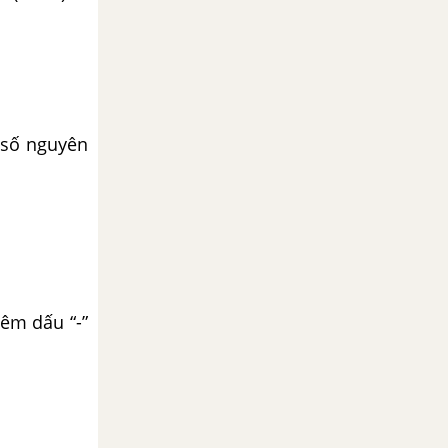
 số nguyên
hêm dấu “-”