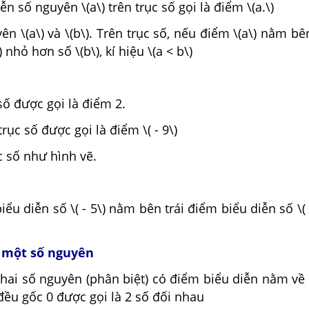
n số nguyên \(a\) trên trục số gọi là điểm \(a.\)
ên \(a\) và \(b\). Trên trục số, nếu điểm \(a\) nằm bê
\) nhỏ hơn số \(b\), kí hiệu \(a < b\)
 số được gọi là điểm 2.
 trục số được gọi là điểm \( - 9\)
c số như hình vẽ.
ểu diễn số \( - 5\) nằm bên trái điểm biểu diễn số \( -
ủa một số nguyên
, hai số nguyên (phân biệt) có điểm biểu diễn nằm về
đều gốc 0 được gọi là 2 số đối nhau