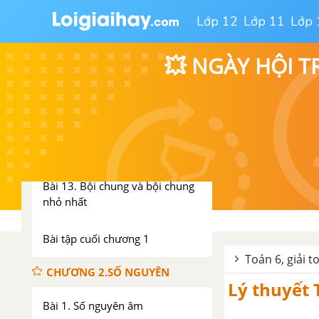
cho 9
Lớp 12
Lớp 11
Lớp 
Bài 10. Số nguyên tố. Hợp số
💥 NGÀY HỘI T
Bài 11. Phân tích một số ra thừa
số nguyên tố
Bài 12. Ước chung và ước chung
lớn nhất
Bài 13. Bội chung và bội chung
nhỏ nhất
Bài tập cuối chương 1
Toán 6, giải t
CHƯƠNG 2.SỐ NGUYÊN
Lý thuyết 
Bài 1. Số nguyên âm