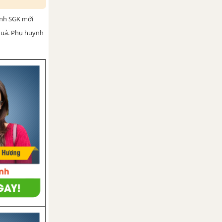
ình SGK mới
 quả. Phụ huynh