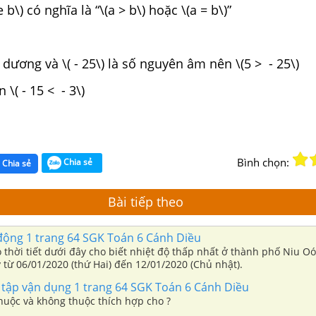
e b\) có nghĩa là “\(a > b\) hoặc \(a = b\)”
 dương và \( - 25\) là số nguyên âm nên \(5 > - 25\)
n \( - 15 < - 3\)
Bình chọn:
Chia sẻ
Chia sẻ
Bài tiếp theo
động 1 trang 64 SGK Toán 6 Cánh Diều
 thời tiết dưới đây cho biết nhiệt độ thấp nhất ở thành phố Niu O
 từ 06/01/2020 (thứ Hai) đến 12/01/2020 (Chủ nhật).
 tập vận dụng 1 trang 64 SGK Toán 6 Cánh Diều
huộc và không thuộc thích hợp cho ?