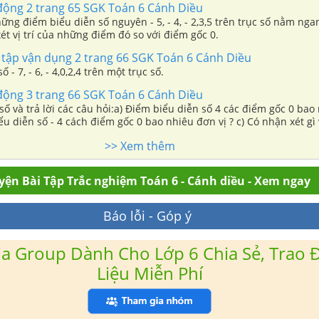
động 2 trang 65 SGK Toán 6 Cánh Diều
ững điểm biểu diễn số nguyên - 5, - 4, - 2,3,5 trên trục số nằm nga
ét vị trí của những điểm đó so với điểm gốc 0.
 tập vận dụng 2 trang 66 SGK Toán 6 Cánh Diều
Biểu diễn các số - 7, - 6, - 4,0,2,4 trên một trục số.
động 3 trang 66 SGK Toán 6 Cánh Diều
số và trả lời các câu hỏi:a) Điểm biểu diễn số 4 các điểm gốc 0 ba
êu đơn vị ? c) Có nhận xét gì về khoảng
cách từ điểm biểu diễn các số - 4 và 4 đến điểm gốc 0?
>> Xem thêm
yện Bài Tập Trắc nghiệm Toán 6 - Cánh diều - Xem ngay
Báo lỗi - Góp ý
a Group Dành Cho Lớp 6 Chia Sẻ, Trao Đ
Liệu Miễn Phí