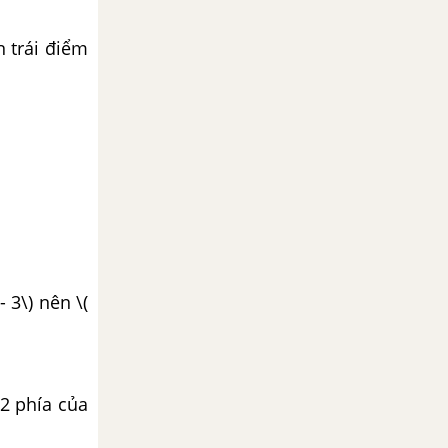
n trái điểm
 3\) nên \(
 2 phía của