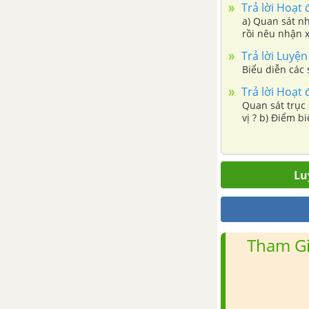
Bài tập cuối chương 5
Trả lời Hoạt 
a) Quan sát nh
rồi nêu nhận x
Hoạt động thực hành và trải
nghiệm chủ đề 2
Trả lời Luyện
CHƯƠNG 6. HÌNH HỌC
Trả lời Hoạt 
PHẲNG
Quan sát trục 
vị ? b) Điểm biểu diễn số - 4 cách điểm gốc 0 bao nhi
Bài 1. Điểm. Đường thẳng
Bài 2. Hai đường thẳng cắt
Lu
nhau, hai đường thẳng song
song
Bài 3. Đoạn thẳng.
Tham Gi
Bài 4. Tia
Bài 5. Góc