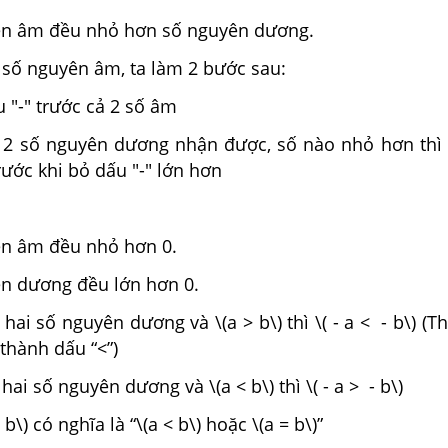
ên âm đều nhỏ hơn số nguyên dương.
 số nguyên âm, ta làm 2 bước sau:
 "-" trước cả 2 số âm
 2 số nguyên dương nhận được, số nào nhỏ hơn thì
ước khi bỏ dấu "-" lớn hơn
ên âm đều nhỏ hơn 0.
ên dương đều lớn hơn 0.
à hai số nguyên dương và \(a > b\) thì \( - a < - b\) (T
 thành dấu “<”)
à hai số nguyên dương và \(a < b\) thì \( - a > - b\)
e b\) có nghĩa là “\(a < b\) hoặc \(a = b\)”