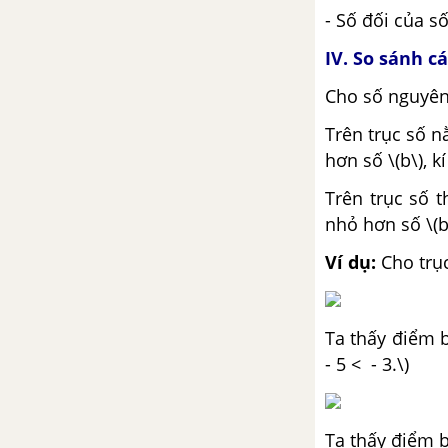
- Số đối của số
Bài tập cuối chương 3
IV. So sánh c
Thực hành phần mềm Geogebra
Cho số nguyên \
Trên trục số n
TOÁN 6 TẬP 2 - CÁNH DIỀU
hơn số \(b\), kí
CHƯƠNG 4. MỘT SỐ YẾU TỐ
Trên trục số t
THỐNG KÊ VÀ XÁC SUẤT
nhỏ hơn số \(b\
Bài 1. Thu thập, tổ chức, biểu
Ví dụ:
Cho trụ
diễn, phân tích và xử lý số liệu
Bài 2. Biểu đồ cột kép
Ta thấy điểm bi
- 5 < - 3.\)
Bài 3. Mô hình xác suất trong
một số trò chơi và thí nghiệm
đơn giản
Ta thấy điểm b