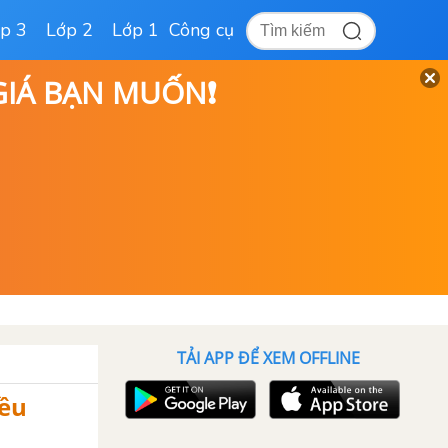
p 3
Lớp 2
Lớp 1
Công cụ
 GIÁ BẠN MUỐN❗
TẢI APP ĐỂ XEM OFFLINE
iều