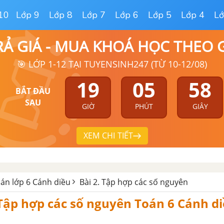
10
Lớp 9
Lớp 8
Lớp 7
Lớp 6
Lớp 5
Lớp 4
Lớ
RẢ GIÁ - MUA KHOÁ HỌC THEO
🎯 LỚP 1-12 TẠI TUYENSINH247 (TỪ 10-12/08)
19
05
57
BẮT ĐẦU
SAU
GIỜ
PHÚT
GIÂY
XEM CHI TIẾT
oán lớp 6 Cánh diều
Bài 2. Tập hợp các số nguyên
Tập hợp các số nguyên Toán 6 Cánh d