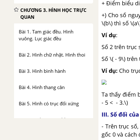
+ Điểm biểu diễ
CHƯƠNG 3. HÌNH HỌC TRỰC
+) Cho số nguy
QUAN
\(b\) thì số \(a
Bài 1. Tam giác đều. Hình
Ví dụ
:
vuông. Lục giác đều
Số 2 trên trục
Bài 2. Hình chữ nhật. Hình thoi
Số \( - 9\) trên
Ví dụ:
Cho trụ
Bài 3. Hình bình hành
Bài 4. Hình thang cân
Ta thấy điểm bi
- 5 < - 3.\)
Bài 5. Hình có trục đối xứng
III. Số đối c
Bài 6. Hình có tâm đối xứng
- Trên trục số
gốc 0 và cách 
Bài 7. Đối xứng trong thực tiễn