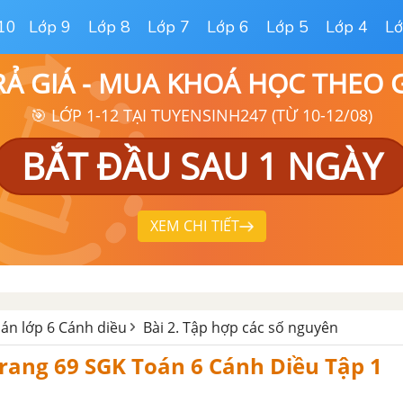
10
Lớp 9
Lớp 8
Lớp 7
Lớp 6
Lớp 5
Lớp 4
Lớ
RẢ GIÁ - MUA KHOÁ HỌC THEO
🎯 LỚP 1-12 TẠI TUYENSINH247 (TỪ 10-12/08)
BẮT ĐẦU SAU 1 NGÀY
XEM CHI TIẾT
oán lớp 6 Cánh diều
Bài 2. Tập hợp các số nguyên
 trang 69 SGK Toán 6 Cánh Diều Tập 1