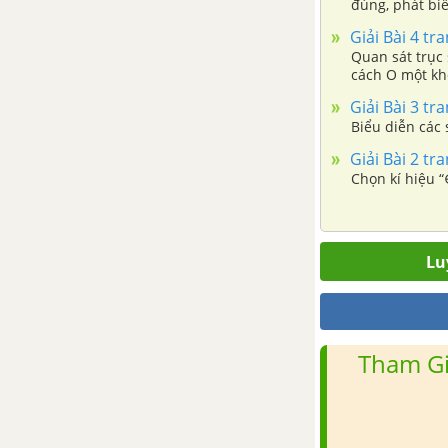
đúng, phát biể
C thì nước đó
Bài 4. Xác suất thực nghiệm
Giải Bài 4 tr
trong một số trò chơi và thí
Quan sát trục
cách O một kho
nghiệm đơn giản
Giải Bài 3 tr
Biểu diễn các s
Bài tập cuối chương 4
Giải Bài 2 tr
CHƯƠNG 5. PHÂN SỐ VÀ SỐ
Chọn kí hiệu “
THẬP PHÂN
Bài 1. Phân số với tử và mẫu là
Lu
số nguyên
Bài 2. So sánh các phân số. Hỗn
số dương
Tham Gi
Bài 3. Phép cộng và phép trừ
phân số