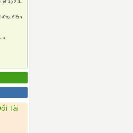
hiệt độ 2 độ
 những điểm
sau:
ổi Tài