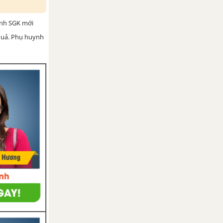
ình SGK mới
 quả. Phụ huynh