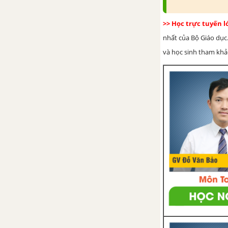
Bài 4. Phép nhân và phép chia
phân số
>> Học trực tuyến 
nhất của Bộ Giáo dục.
Bài 5. Số thập phân
và học sinh tham khảo 
Bài 6. Phép cộng và phép trừ số
thập phân
Bài 7. Phép nhân, phép chia số
thập phân
Bài 8. Ước lượng và làm tròn số
Bài 9. Tỉ số. Tỉ số phần trăm
Bài 10. Hai bài toán về phân số