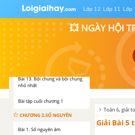
cho 9
Lớp 12
Lớp 11
Lớp 
Bài 10. Số nguyên tố. Hợp số
💥 NGÀY HỘI T
Bài 11. Phân tích một số ra thừa
số nguyên tố
Bài 12. Ước chung và ước chung
lớn nhất
Bài 13. Bội chung và bội chung
nhỏ nhất
Bài tập cuối chương 1
Toán 6, giải t
CHƯƠNG 2.SỐ NGUYÊN
Giải Bài 5
Bài 1. Số nguyên âm