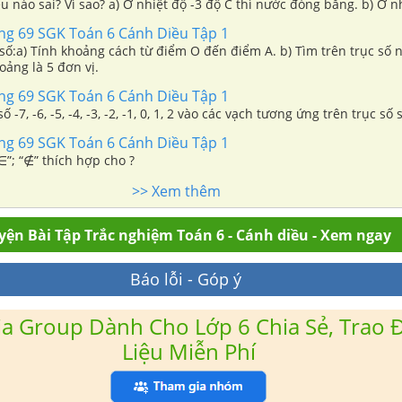
u nào sai? Vì sao? a) Ở nhiệt độ -3 độ C thì nước đóng băng. b) Ở n
ng băng.
ang 69 SGK Toán 6 Cánh Diều Tập 1
 số:a) Tính khoảng cách từ điểm O đến điểm A. b) Tìm trên trục số
ảng là 5 đơn vị.
ang 69 SGK Toán 6 Cánh Diều Tập 1
ố -7, -6, -5, -4, -3, -2, -1, 0, 1, 2 vào các vạch tương ứng trên trục số 
ang 69 SGK Toán 6 Cánh Diều Tập 1
∈”; “∉” thích hợp cho ?
>> Xem thêm
yện Bài Tập Trắc nghiệm Toán 6 - Cánh diều - Xem ngay
Báo lỗi - Góp ý
a Group Dành Cho Lớp 6 Chia Sẻ, Trao Đ
Liệu Miễn Phí