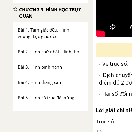
CHƯƠNG 3. HÌNH HỌC TRỰC
QUAN
Bài 1. Tam giác đều. Hình
vuông. Lục giác đều
Bài 2. Hình chữ nhật. Hình thoi
- Vẽ trục số.
Bài 3. Hình bình hành
- Dịch chuyển
điểm đó 2 đơ
Bài 4. Hình thang cân
- Hai số đối 
Bài 5. Hình có trục đối xứng
Lời giải chi ti
Bài 6. Hình có tâm đối xứng
Trục số:
Bài 7. Đối xứng trong thực tiễn