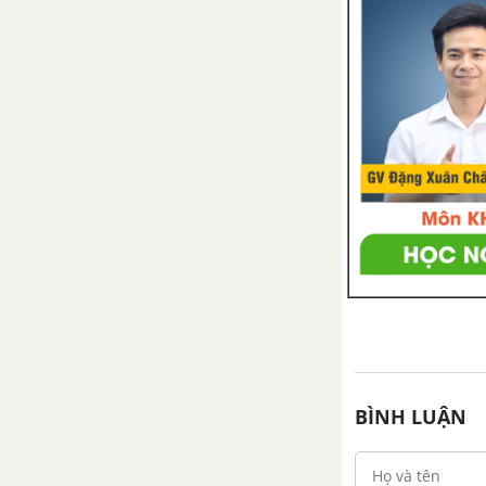
Bài tập cuối chương 5
Hoạt động thực hành và trải
nghiệm chủ đề 2
CHƯƠNG 6. HÌNH HỌC
PHẲNG
Bài 1. Điểm. Đường thẳng
Bài 2. Hai đường thẳng cắt
nhau, hai đường thẳng song
song
Bài 3. Đoạn thẳng.
BÌNH LUẬN
Bài 4. Tia
Bài 5. Góc