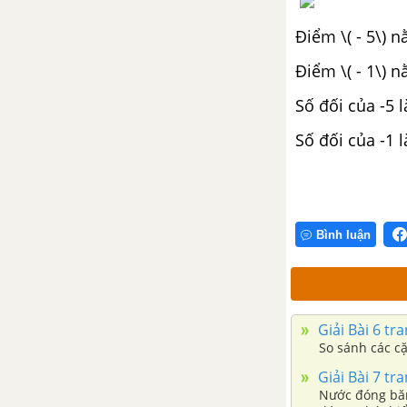
Điểm \( - 5\) n
Bài tập cuối chương 3
Điểm \( - 1\) 
Thực hành phần mềm Geogebra
Số đối của -5 l
TOÁN 6 TẬP 2 - CÁNH DIỀU
Số đối của -1 l
CHƯƠNG 4. MỘT SỐ YẾU TỐ
THỐNG KÊ VÀ XÁC SUẤT
Bài 1. Thu thập, tổ chức, biểu
Bình luận
diễn, phân tích và xử lý số liệu
Bài 2. Biểu đồ cột kép
Giải Bài 6 tr
So sánh các cặp
Bài 3. Mô hình xác suất trong
một số trò chơi và thí nghiệm
Giải Bài 7 tr
đơn giản
Nước đóng băng