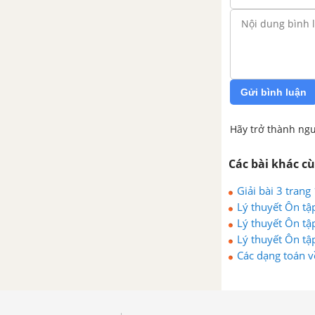
Bài tập cuối chương 6
Hoạt động thực hành và trải
nghiệm chủ đề 3
Gửi bình luận
Hãy trở thành ngư
Các bài khác c
Giải bài 3 tran
Lý thuyết Ôn tậ
Lý thuyết Ôn tậ
Lý thuyết Ôn tậ
Các dạng toán v