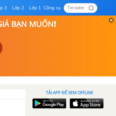
p 3
Lớp 2
Lớp 1
Công cụ
 GIÁ BẠN MUỐN❗
TẢI APP ĐỂ XEM OFFLINE