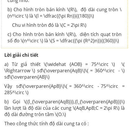
cung nhỏ.
b) Cho hình tròn bán kính \(R\), độ dài cung tròn \
(n^\circ \) là \(l = \dfrac{{\pi Rn}}{{180}}\)
Chu vi hình tròn đó là \(C = 2\pi R\)
c) Cho hình tròn bán kính \(R\), diện tích quạt tròn
số đo \(n^\circ \) là \(S = \dfrac{{\pi {R^2}n}}{{360}}\)
Lời giải chi tiết
a) Từ giả thiết \(\widehat {AOB} = 75^\circ \) \(
\Rightarrow \) sđ\(\overparen{AqB}\)\( = 360^\circ - \)
sđ\(\overparen{AB}\)
Vậy sđ\(\overparen{ApB}\)\( = 360^\circ - 75^\circ =
285^\circ \)
b) Gọi \({l_{\overparen{AqB}}},{l_{\overparen{ApB}}}\)
lần lượt là độ dài của các cung \(AqB,ApB;C = 2\pi R\) là
độ dài đường tròn tâm \(O.\)
Theo công thức tính độ dài cung ta có :