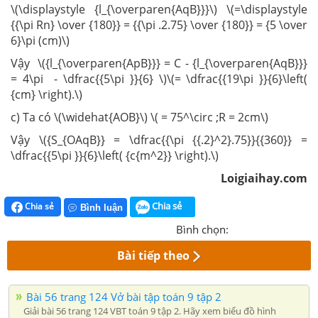
\(\displaystyle {l_{\overparen{AqB}}}\) \(=\displaystyle
{{\pi Rn} \over {180}} = {{\pi .2.75} \over {180}} = {5 \over
6}\pi (cm)\)
Vậy \({l_{\overparen{ApB}}} = C - {l_{\overparen{AqB}}}
= 4\pi - \dfrac{{5\pi }}{6} \)\(= \dfrac{{19\pi }}{6}\left(
{cm} \right).\)
c) Ta có \(\widehat{AOB}\) \( = 75^\circ ;R = 2cm\)
Vậy \({S_{OAqB}} = \dfrac{{\pi {{.2}^2}.75}}{{360}} =
\dfrac{{5\pi }}{6}\left( {c{m^2}} \right).\)
Loigiaihay.com
Chia sẻ
Chia sẻ
Bình luận
Bình chọn:
Bài tiếp theo
Bài 56 trang 124 Vở bài tập toán 9 tập 2
Giải bài 56 trang 124 VBT toán 9 tập 2. Hãy xem biểu đồ hình