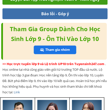
Báo lỗi - Góp ý
Tham Gia Group Dành Cho Học
Sinh Lớp 9 - Ôn Thi Vào Lớp 10
>> Học trực tuyến lớp 9 và Lộ trình UP10 trên Tuyensinh247.com
.
Học online tại nhà cũng giáo viên giỏi từ trường TOP đầu cả nước. Lộ
trình học tập 3 giai đoạn: Học nền tảng lớp 9, Ôn thi vào lớp 10, Luyện
Đề. Bứt phá điểm lớp 9, thi vào lớp 10 kết quả cao. Hoàn trả học phí nếu
học không hiệu quả. Phụ huynh và học sinh tham khảo chi tiết khoá
học tại:
Link