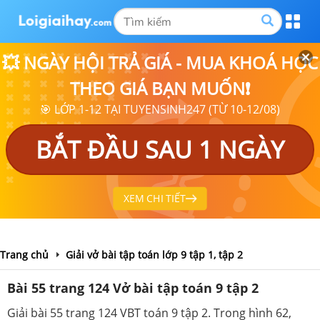
💥 NGÀY HỘI TRẢ GIÁ - MUA KHOÁ HỌC
THEO GIÁ BẠN MUỐN❗
🎯 LỚP 1-12 TẠI TUYENSINH247 (TỪ 10-12/08)
BẮT ĐẦU SAU 1 NGÀY
XEM CHI TIẾT
Trang chủ
Giải vở bài tập toán lớp 9 tập 1, tập 2
Bài 55 trang 124 Vở bài tập toán 9 tập 2
Giải bài 55 trang 124 VBT toán 9 tập 2. Trong hình 62,