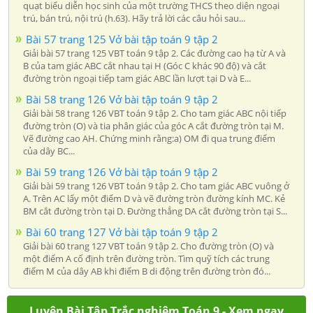
quạt biểu diễn học sinh của một trường THCS theo diện ngoại
trú, bán trú, nội trú (h.63). Hãy trả lời các câu hỏi sau...
Bài 57 trang 125 Vở bài tập toán 9 tập 2
Giải bài 57 trang 125 VBT toán 9 tập 2. Các đường cao hạ từ A và
B của tam giác ABC cắt nhau tại H (Góc C khác 90 độ) và cắt
đường tròn ngoại tiếp tam giác ABC lần lượt tại D và E...
Bài 58 trang 126 Vở bài tập toán 9 tập 2
Giải bài 58 trang 126 VBT toán 9 tập 2. Cho tam giác ABC nội tiếp
đường tròn (O) và tia phân giác của góc A cắt đường tròn tại M.
Vẽ đường cao AH. Chứng minh rằng:a) OM đi qua trung điểm
của dây BC...
Bài 59 trang 126 Vở bài tập toán 9 tập 2
Giải bài 59 trang 126 VBT toán 9 tập 2. Cho tam giác ABC vuông ở
A. Trên AC lấy một điểm D và vẽ đường tròn đường kính MC. Kẻ
BM cắt đường tròn tại D. Đường thẳng DA cắt đường tròn tại S...
Bài 60 trang 127 Vở bài tập toán 9 tập 2
Giải bài 60 trang 127 VBT toán 9 tập 2. Cho đường tròn (O) và
một điểm A cố định trên đường tròn. Tìm quỹ tích các trung
điểm M của dây AB khi điểm B di động trên đường tròn đó...
Luyện Bài Tập Trắc nghiệm Toán 9 - Xem ngay