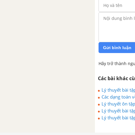
CHƯƠNG VII.SỐ THẬP PHÂN
Bài 28. Số thập phân
Bài 29. Tính toán với số thập
phân
Gửi bình luận
Bài 30. Làm tròn và ước lượng
Hãy trở thành ngư
Bài 31. Một số bài toán về tỉ số
và tỉ số phần trăm
Các bài khác c
Lý thuyết bài tậ
Luyện tập chung trang 41
Các dạng toán v
Lý thuyết ôn tậ
Bài tập cuối chương VII
Lý thuyết bài tậ
Lý thuyết bài tậ
CHƯƠNG VIII. NHỮNG HÌNH
HÌNH HỌC CƠ BẢN