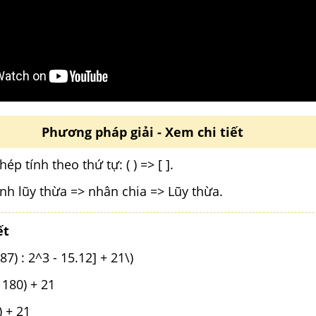
Phương pháp giải - Xem chi tiết
ép tính theo thứ tự: ( ) => [ ].
ính lũy thừa => nhân chia => Lũy thừa.
ết
87) : 2^3 - 15.12] + 21\)
- 180) + 21
) + 21