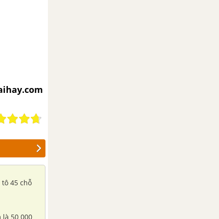
iaihay.com
 tô 45 chỗ
 là 50 000