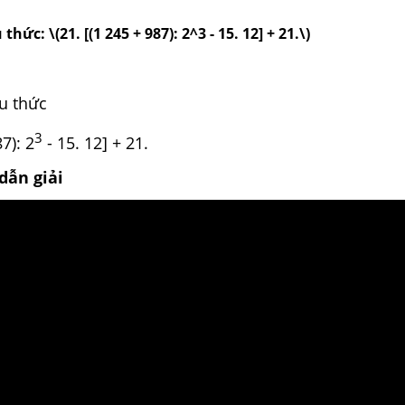
 thức: \(21. [(1 245 + 987): 2^3 - 15. 12] + 21.\)
ểu thức
3
7): 2
- 15. 12] + 21.
dẫn giải