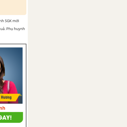
ình SGK mới
 quả. Phụ huynh