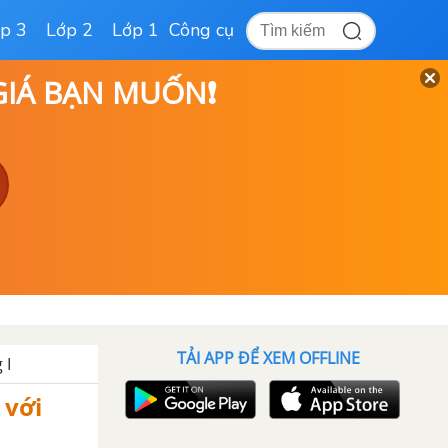
p 3
Lớp 2
Lớp 1
Công cụ
 GIÁ BẠN MUỐN❗
TẢI APP ĐỂ XEM OFFLINE
 I
 với