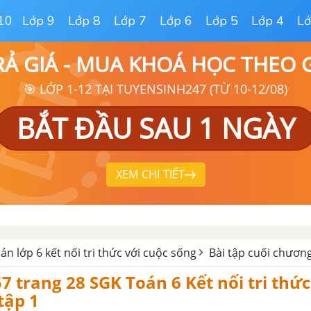
10
Lớp 9
Lớp 8
Lớp 7
Lớp 6
Lớp 5
Lớp 4
Lớ
RẢ GIÁ - MUA KHOÁ HỌC THEO
🎯 LỚP 1-12 TẠI TUYENSINH247 (TỪ 10-12/08)
BẮT ĐẦU SAU 1 NGÀY
XEM CHI TIẾT
oán lớp 6 kết nối tri thức với cuộc sống
Bài tập cuối chương
57 trang 28 SGK Toán 6 Kết nối tri thức
 tập 1