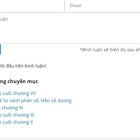
*Bình luận sẽ hiển thị sau k
ời đầu tiên bình luận!
ùng chuyên mục
p cuối chương VII
ề So sánh phân số. Hỗn số dương
p chương IV
p cuối chương III
p cuối chương II