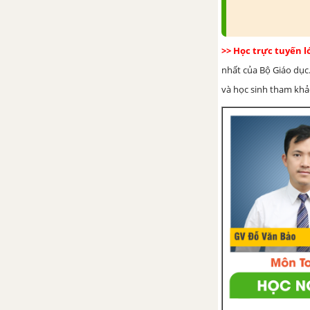
Bài tập cuối chương V
HOẠT ĐỘNG THỰC HÀNH
>> Học trực tuyến 
TRẢI NGHIỆM KÌ 1
nhất của Bộ Giáo dục.
và học sinh tham khảo 
Tấm thiệp và phòng học của em
Vẽ hình đơn giản với phần mềm
GeoGebra
Sử dụng máy tính cầm tay
TOÁN 6 TẬP 2 - KẾT NỐI TRI THỨC VỚI CUỘC SỐNG
CHƯƠNG VI. PHÂN SỐ
Bài 23. Mở rộng phân số. Phân
số bằng nhau