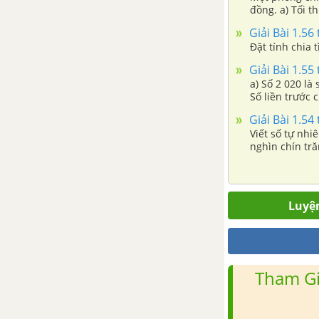
đồng. a) Tối t
Tối thứ Sáu, s
Giải Bài 1.56 
Bài 20. Chu vi và diện tích của
được? c) Chủ 
Đặt tính chia t
một số tứ giác đã học
Giải Bài 1.55 
a) Số 2 020 là
Luyện tập chung trang 95
Số liền trước 
không có số li
Giải Bài 1.54 
Bài tập cuối chương IV
Viết số tự nhi
nghìn chín tră
CHƯƠNG V.TÍNH ĐỐI XỨNG
có bao nhiêu t
CỦA HÌNH PHẲNG TRONG TỰ
hàng nào? Mỗi 
NHIÊN
Luyện
Bài 21. Hình có trục đối xứng
Bài 22. Hình có tâm đối xứng
Tham Gi
Luyện tập chung trang 108