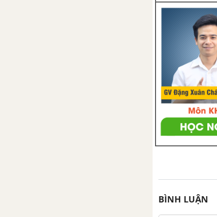
Bài 24. So sánh phân số. Hỗn số
dương
Luyện tập chung trang 13
Bài 25. Phép cộng và phép trừ
phân số
Bài 26. Phép nhân và phép chia
phân số
Bài 27. Hai bài toán về phân số
Luyện tập chung trang 25
BÌNH LUẬN
Bài tập cuối chương VI