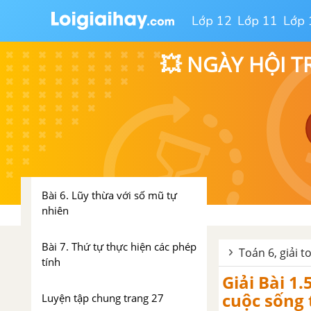
Bài 3. Thứ tự trong tập hợp các
Lớp 12
Lớp 11
Lớp 
số tự nhiên
Bài 4. Phép cộng và phép trừ số
💥 NGÀY HỘI T
tự nhiên
Bài 5. Phép nhân và phép chia
số tự nhiên
Luyện tập chung trang 20
Bài 6. Lũy thừa với số mũ tự
nhiên
Bài 7. Thứ tự thực hiện các phép
Toán 6, giải t
tính
Giải Bài 1.
cuộc sống
Luyện tập chung trang 27