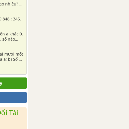
bao nhiêu? b)
ông bán
 nhiêu?
9 848 : 345.
iên a khác 0.
n, số nào
hai mươi mốt
 a; b) Số a
nằm ở những
y
ổi Tài