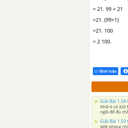
= 21. 99 + 21
Bài 16. Phép nhân số nguyên
=21. (99+1)
Bài 17. Phép chia hết. Ước và
bội của một số nguyên
=21. 100
= 2 100.
Luyện tập chung trang 75
Bài tập cuối chương III
Bình luận
CHƯƠNG IV. MỘT SỐ HÌNH
PHẲNG TRONG THỰC TIỄN
Bài 18. Hình tam giác đều. Hình
vuông. Hình lục giác đều
Giải Bài 1.58 
Khối 6 có 320 
ngồi để đủ chỗ
Bài 19. Hình chữ nhật. Hình
thoi. Hình bình hành. Hình
Giải Bài 1.59 
thang cân
Một phòng chi