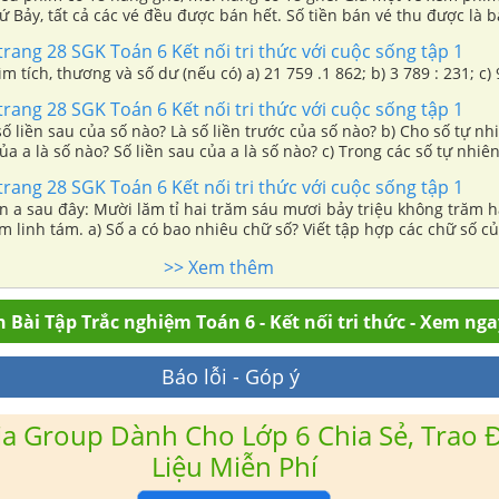
hứ Bảy, tất cả các vé đều được bán hết. Số tiền bán vé thu được là 
ố tiền bán vé thu được là 10 550 000 đồng. Hỏi có bao nhiêu vé kh
trang 28 SGK Toán 6 Kết nối tri thức với cuộc sống tập 1
Nhật còn 41 vé không bán được. Hỏi số tiền bán vé thu được là bao
ìm tích, thương và số dư (nếu có) a) 21 759 .1 862; b) 3 789 : 231; c) 
trang 28 SGK Toán 6 Kết nối tri thức với cuộc sống tập 1
 số liền sau của số nào? Là số liền trước của số nào? b) Cho số tự nh
của a là số nào? Số liền sau của a là số nào? c) Trong các số tự nhiê
ền sau? Số nào không có số liền trước?
trang 28 SGK Toán 6 Kết nối tri thức với cuộc sống tập 1
ên a sau đây: Mười lăm tỉ hai trăm sáu mươi bảy triệu không trăm 
m linh tám. a) Số a có bao nhiêu chữ số? Viết tập hợp các chữ số của
riệu, chữ số hàng triệu là chữ số nào? c) Trong 4 có hai chữ số 1 
>> Xem thêm
chữ số ấy có giá trị bằng bao nhiêu?
 Bài Tập Trắc nghiệm Toán 6 - Kết nối tri thức - Xem nga
Báo lỗi - Góp ý
a Group Dành Cho Lớp 6 Chia Sẻ, Trao Đ
Liệu Miễn Phí