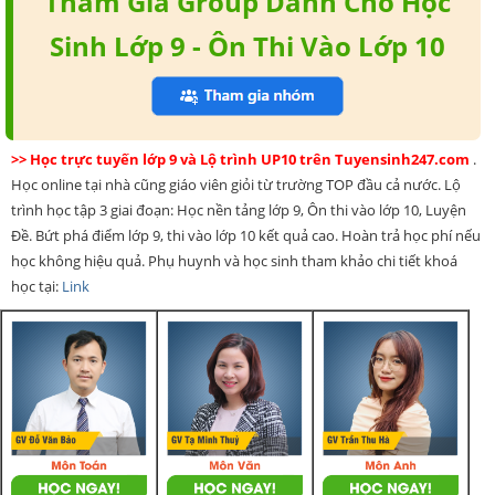
Tham Gia Group Dành Cho Học
Sinh Lớp 9 - Ôn Thi Vào Lớp 10
>> Học trực tuyến lớp 9 và Lộ trình UP10 trên Tuyensinh247.com
.
Học online tại nhà cũng giáo viên giỏi từ trường TOP đầu cả nước. Lộ
trình học tập 3 giai đoạn: Học nền tảng lớp 9, Ôn thi vào lớp 10, Luyện
Đề. Bứt phá điểm lớp 9, thi vào lớp 10 kết quả cao. Hoàn trả học phí nếu
học không hiệu quả. Phụ huynh và học sinh tham khảo chi tiết khoá
học tại:
Link