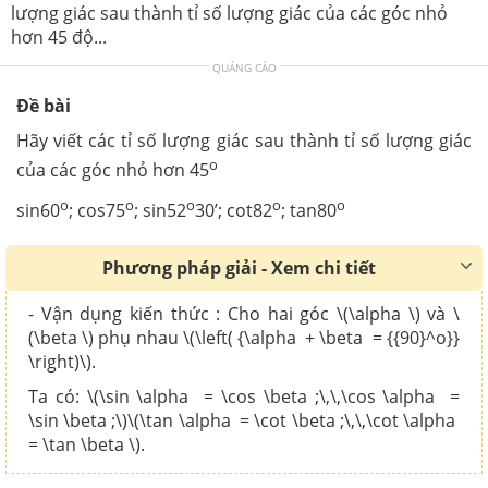
lượng giác sau thành tỉ số lượng giác của các góc nhỏ
hơn 45 độ...
QUẢNG CÁO
Đề bài
Hãy viết các tỉ số lượng giác sau thành tỉ số lượng giác
o
của các góc nhỏ hơn 45
o
o
o
o
o
sin60
; cos75
; sin52
30’; cot82
; tan80
Phương pháp giải - Xem chi tiết
- Vận dụng kiến thức : Cho hai góc \(\alpha \) và \
(\beta \) phụ nhau \(\left( {\alpha + \beta = {{90}^o}}
\right)\).
Ta có: \(\sin \alpha = \cos \beta ;\,\,\cos \alpha =
\sin \beta ;\)\(\tan \alpha = \cot \beta ;\,\,\cot \alpha
= \tan \beta \).