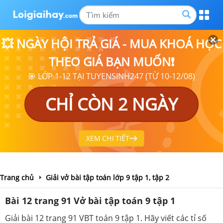
💥 NGÀY HỘI TRẢ GIÁ - MUA KHOÁ HỌC
THEO GIÁ BẠN MUỐN❗
🎯 LỚP 1-12 TẠI TUYENSINH247 (TỪ 10-12/08)
CHỈ CÒN 2 NGÀY
XEM CHI TIẾT
Trang chủ
Giải vở bài tập toán lớp 9 tập 1, tập 2
Bài 12 trang 91 Vở bài tập toán 9 tập 1
Giải bài 12 trang 91 VBT toán 9 tập 1. Hãy viết các tỉ số