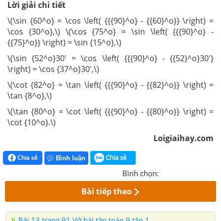
Lời giải chi tiết
\(\sin {60^o} = \cos \left( {{{90}^o} - {{60}^o}} \right) =
\cos {30^o},\) \(\cos {75^o} = \sin \left( {{{90}^o} -
{{75}^o}} \right) = \sin {15^o},\)
\(\sin {52^o}30' = \cos \left( {{{90}^o} - {{52}^o}30'}
\right) = \cos {37^o}30',\)
\(\cot {82^o} = \tan \left( {{{90}^o} - {{82}^o}} \right) =
\tan {8^o},\)
\(\tan {80^o} = \cot \left( {{{90}^o} - {{80}^o}} \right) =
\cot {10^o}.\)
Loigiaihay.com
Chia sẻ
Chia sẻ
Bình luận
Bình chọn:
Bài tiếp theo
Bài 13 trang 91 Vở bài tập toán 9 tập 1