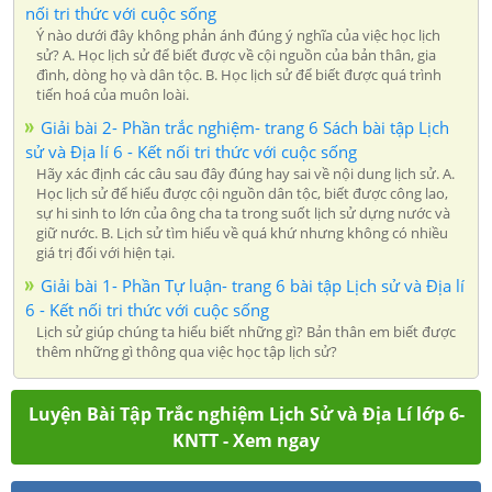
nối tri thức với cuộc sống
Ý nào dưới đây không phản ánh đúng ý nghĩa của việc học lịch
sử? A. Học lịch sử để biết được về cội nguồn của bản thân, gia
đình, dòng họ và dân tộc. B. Học lịch sử để biết được quá trình
tiến hoá của muôn loài.
Giải bài 2- Phần trắc nghiệm- trang 6 Sách bài tập Lịch
sử và Địa lí 6 - Kết nối tri thức với cuộc sống
Hãy xác định các câu sau đây đúng hay sai về nội dung lịch sử. A.
Học lịch sử để hiểu được cội nguồn dân tộc, biết được công lao,
sự hi sinh to lớn của ông cha ta trong suốt lịch sử dựng nước và
giữ nước. B. Lịch sử tìm hiểu về quá khứ nhưng không có nhiều
giá trị đối với hiện tại.
Giải bài 1- Phần Tự luận- trang 6 bài tập Lịch sử và Địa lí
6 - Kết nối tri thức với cuộc sống
Lịch sử giúp chúng ta hiểu biết những gì? Bản thân em biết được
thêm những gì thông qua việc học tập lịch sử?
Luyện Bài Tập Trắc nghiệm Lịch Sử và Địa Lí lớp 6-
KNTT - Xem ngay