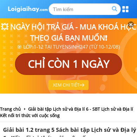
💥 NGÀY HỘI TRẢ GIÁ - MUA KHOÁ HỌC
THEO GIÁ BẠN MUỐN❗
🎯 LỚP 1-12 TẠI TUYENSINH247 (TỪ 10-12/08)
CHỈ CÒN 1 NGÀY
XEM CHI TIẾT
Trang chủ
Giải bài tập Lịch sử và Địa lí 6 - SBT Lịch sử và Địa lí
Kết nối tri thức với cuộc sống
Giải bài 1.2 trang 5 Sách bài tập Lịch sử và Địa lý